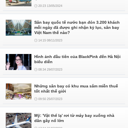
20:23 13/05/2024
Sân bay quốc tế nước bạn đón 3.200 khách
mỗi ngày đã được ghi nhận kỷ lục, sân bay
Việt Nam thế nào?
14:15 08/11/2023
Hình ảnh đầu tiên của BlackPink đến Hà Nội
biểu diễn
08:34 29/07/2023
Những sân bay có khu mua sắm miễn thuế
tốt nhất thế giới
09:50 25/07/2023
Mỹ: 'Vật thể lạ' rơi từ máy bay xuống nhà
dân gây nổ lớn