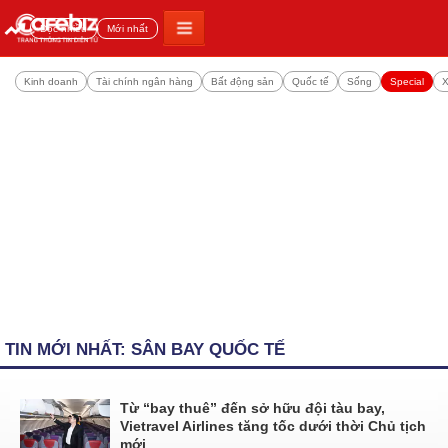
Đọc nhiều
Mới nhất
Kinh doanh
Tài chính ngân hàng
Bất động sản
Quốc tế
Sống
Special
X
TIN MỚI NHẤT: SÂN BAY QUỐC TẾ
Từ “bay thuê” đến sở hữu đội tàu bay,
Vietravel Airlines tăng tốc dưới thời Chủ tịch
mới