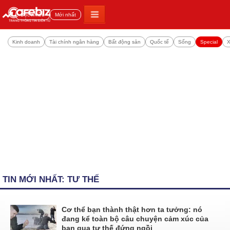
Đọc nhiều
Mới nhất
Kinh doanh
Tài chính ngân hàng
Bất động sản
Quốc tế
Sống
Special
X
TIN MỚI NHẤT: TƯ THẾ
Cơ thể bạn thành thật hơn ta tưởng: nó
đang kể toàn bộ câu chuyện cảm xúc của
bạn qua tư thế đứng ngồi