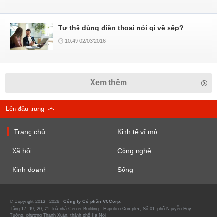
Tư thế dùng điện thoại nói gì về sếp?
10:49 02/03/2016
Xem thêm
Lên đầu trang
Trang chủ
Kinh tế vĩ mô
Xã hội
Công nghệ
Kinh doanh
Sống
© Copyright 2012 - 2026 -
Công ty Cổ phần VCCorp.
Tầng 17, 19, 20, 21 Toà nhà Center Building - Hapulico Complex, Số 01, phố Nguyễn Huy
Tưởng, phường Thanh Xuân, thành phố Hà Nội