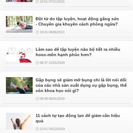
19:01 07/11/2021
Đột tử do tập luyện, hoạt động gắng sức
- Chuyên gia khuyên cách phòng ngừa?
19:41 06/06/2021
Làm sao để tập luyện não bộ tiết ra nhiều
hooc-môn hạnh phúc hơn?
08:37 21/01/2020
Gập bụng sẽ giảm mỡ bụng chỉ là lời nói dối
của các nhà sản xuất dụng cụ gập bụng, thế
còn khoa học nói gì?
09:49 06/01/2020
11 cách tự tạo động lực để giảm cân hiệu
quả
13:51 03/12/2019