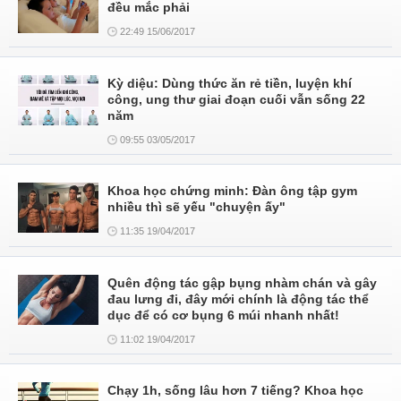
đều mắc phải
22:49 15/06/2017
Kỳ diệu: Dùng thức ăn rẻ tiền, luyện khí
công, ung thư giai đoạn cuối vẫn sống 22
năm
09:55 03/05/2017
Khoa học chứng minh: Đàn ông tập gym
nhiều thì sẽ yếu "chuyện ấy"
11:35 19/04/2017
Quên động tác gập bụng nhàm chán và gây
đau lưng đi, đây mới chính là động tác thể
dục để có cơ bụng 6 múi nhanh nhất!
11:02 19/04/2017
Chạy 1h, sống lâu hơn 7 tiếng? Khoa học