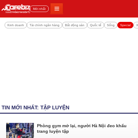
Đọc nhiều
Mới nhất
Kinh doanh
Tài chính ngân hàng
Bất động sản
Quốc tế
Sống
Special
X
TIN MỚI NHẤT: TẬP LUYỆN
Phòng gym mở lại, người Hà Nội đeo khẩu
trang luyện tập