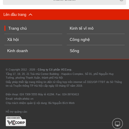
Lên đầu trang
Trang chủ
Kinh tế vĩ mô
Xã hội
Công nghệ
Kinh doanh
Sống
© Copyright 2012 - 2026 -
Công ty Cổ phần VCCorp.
Tầng 17, 19, 20, 21 Toà nhà Center Building - Hapulico Complex, Số 01, phố Nguyễn Huy
Tưởng, phường Thanh Xuân, thành phố Hà Nội
Giấy phép thiết lập trang thông tin điện tử tổng hợp trên internet số 3321/GP-TTĐT do Sở Thông
tin và Truyền thông TP Hà Nội cấp ngày 03 tháng 07 năm 2019.
Điện thoại: 024 7309 5555 Máy lẻ 41294. Fax: 024-39743413
Email: info@cafebiz.vn
Chịu trách nhiệm quản lý nội dung: Bà Nguyễn Bích Minh
Hỗ trợ quảng cáo: