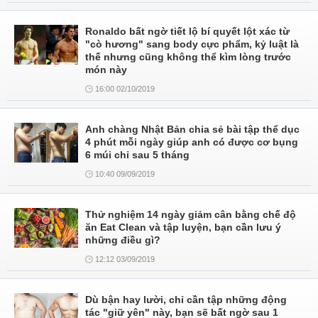
Ronaldo bất ngờ tiết lộ bí quyết lột xác từ
"cò hương" sang body cực phẩm, kỷ luật là
thế nhưng cũng không thể kìm lòng trước
món này
16:00 02/10/2019
Anh chàng Nhật Bản chia sẻ bài tập thể dục
4 phút mỗi ngày giúp anh có được cơ bụng
6 múi chỉ sau 5 tháng
10:40 09/09/2019
Thử nghiệm 14 ngày giảm cân bằng chế độ
ăn Eat Clean và tập luyện, bạn cần lưu ý
những điều gì?
12:12 03/09/2019
Dù bận hay lười, chỉ cần tập những động
tác "giữ yên" này, bạn sẽ bất ngờ sau 1