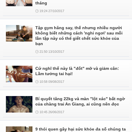
tháng
19:24 27/10/2017
Tập gym hăng say, thế nhưng nhiều người
không biết những cách 'nghỉ ngơi' sau mỗi
lần tập này có thể giết chết sức khỏe của
bạn
21:50 13/10/2017
Cứ nghĩ thế này là "đốt" mỡ và giảm cân:
Lầm tưởng tai hại!
10:58 09/08/2017
Bí quyết tăng 22kg và màn "lột xác" bất ngờ
của chàng trai An Giang, ai cũng nên đọc
10:45 26/06/2017
9 thói quen gây hại sức khỏe đa số chúng ta