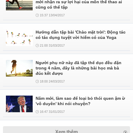
mới nhận ra sự lợi hại của môn thể thao ai
cũng có thể tập
15:37 13/04/2017
Hướng dẫn tập bài 'Chào mặt trời': Động tác
có tác dụng tuyệt vời hiếm có của Yoga
21:00 31/03/2017
Người phụ nữ này đã tập thể dục đều đặn
trong 4 năm, đây là những bài học mà bà
đúc kết được
18:00 24/03/2017
Năm mới, làm sao để loại bỏ thói quen ậm ừ
'vô duyên' khi nói chuyện?
16:47 31/01/2017
Xem thêm