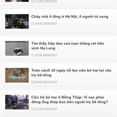
11:05 17/07/2023
Cháy nhà 4 tầng ở Hà Nội, 4 người tử vong
10:50 13/05/2023
Tìm thấy hộp đen của trực thăng rơi trên
vịnh Hạ Long
15:55 06/04/2023
Toàn cảnh 10 ngày nỗ lực cứu bé trai lọt vào
trụ bê-tông
08:56 10/01/2023
Cứu hộ bé trai ở Đồng Tháp: Vì sao phải
đóng ống thép bọc bên ngoài trụ bê tông?
13:38 03/01/2023