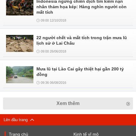
Indonesia ngừng chiến dịch tìm kiếm nạn
nhân thảm họa kép: Hàng nghìn người còn
mất tích
09:00 12/10/2018
22 người chết và mất tích trong trận mưa lũ
lịch sử ở Lai Châu
09:00 26/06/2018
Mưa lũ tại Lào Cai gây thiệt hại gần 200 tỷ
đồng
09:36 06/08/2016
Xem thêm
Lên đầu trang
Trang chủ
Kinh tế vĩ mô