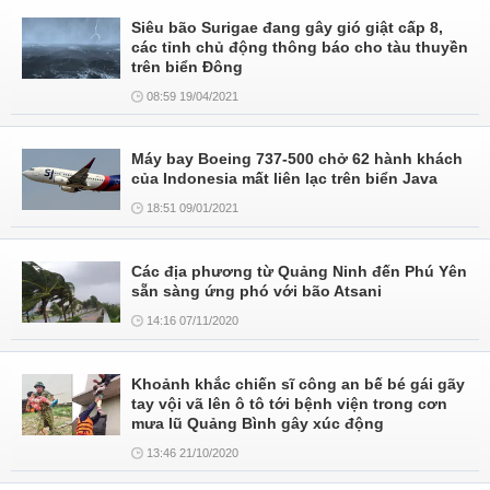
Siêu bão Surigae đang gây gió giật cấp 8,
các tỉnh chủ động thông báo cho tàu thuyền
trên biển Đông
08:59 19/04/2021
Máy bay Boeing 737-500 chở 62 hành khách
của Indonesia mất liên lạc trên biển Java
18:51 09/01/2021
Các địa phương từ Quảng Ninh đến Phú Yên
sẵn sàng ứng phó với bão Atsani
14:16 07/11/2020
Khoảnh khắc chiến sĩ công an bế bé gái gãy
tay vội vã lên ô tô tới bệnh viện trong cơn
mưa lũ Quảng Bình gây xúc động
13:46 21/10/2020