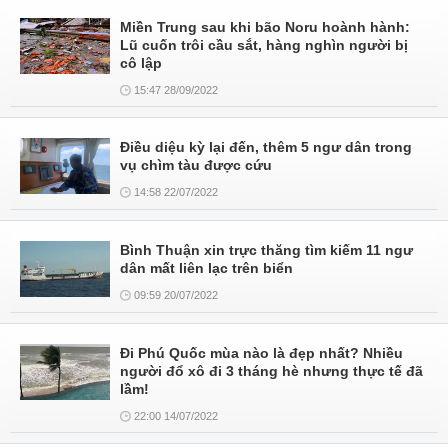
Miền Trung sau khi bão Noru hoành hành:
Lũ cuốn trôi cầu sắt, hàng nghìn người bị
cô lập
15:47 28/09/2022
Điều diệu kỳ lại đến, thêm 5 ngư dân trong
vụ chìm tàu được cứu
14:58 22/07/2022
Bình Thuận xin trực thăng tìm kiếm 11 ngư
dân mất liên lạc trên biển
09:59 20/07/2022
Đi Phú Quốc mùa nào là đẹp nhất? Nhiều
người đổ xô đi 3 tháng hè nhưng thực tế đã
lầm!
22:00 14/07/2022