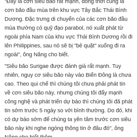
"Đây là cơn siêu bão rất mạnh, đồng thời cũng là
cơn bão đầu mùa trên khu vực Tây Bắc Thái Bình
Dương. Đặc trưng di chuyển của các cơn bão đầu
mùa thường có quỹ đạo parabol, nó xuất phát từ
ngoài phía Nam của khu vực Thái Bình Dương rồi đi
lên Philippines, sau nó sẽ bị "bẻ quặt" xuống đi ra
ngoài", ông Năng cho biết.
"Siêu bão Surigae được đánh giá rất mạnh. Tuy
nhiên, nguy cơ siêu bão này vào Biển Đông là chưa
cao. Theo qui chế thì chúng tôi chưa phải phát tin
về cơn siêu bão này, nhưng chúng tôi đẩy mạnh
công nghệ và phát triển dự báo thì chúng tôi đã phát
tin sớm trước 5 ngày so với bình thường. Do đó, khi
có dự báo sớm để chúng ta yên tâm trước cơn siêu
bão này khi nghe ngóng thông tin ở đâu đó", ông