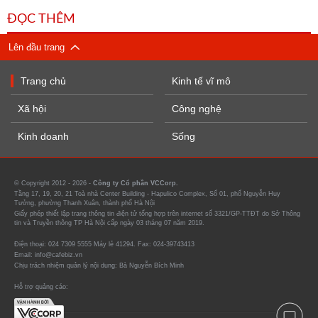
ĐỌC THÊM
Lên đầu trang
Trang chủ
Kinh tế vĩ mô
Xã hội
Công nghệ
Kinh doanh
Sống
© Copyright 2012 - 2026 -
Công ty Cổ phần VCCorp.
Tầng 17, 19, 20, 21 Toà nhà Center Building - Hapulico Complex, Số 01, phố Nguyễn Huy
Tưởng, phường Thanh Xuân, thành phố Hà Nội
Giấy phép thiết lập trang thông tin điện tử tổng hợp trên internet số 3321/GP-TTĐT do Sở Thông
tin và Truyền thông TP Hà Nội cấp ngày 03 tháng 07 năm 2019.
Điện thoại: 024 7309 5555 Máy lẻ 41294. Fax: 024-39743413
Email: info@cafebiz.vn
Chịu trách nhiệm quản lý nội dung: Bà Nguyễn Bích Minh
Hỗ trợ quảng cáo: