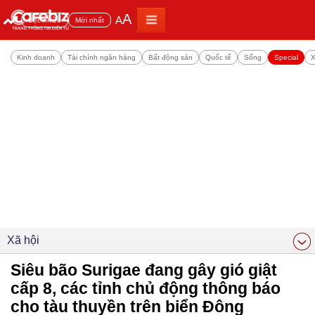
A
A
Đọc nhiều
Mới nhất
Kinh doanh
Tài chính ngân hàng
Bất động sản
Quốc tế
Sống
Special
X
Xã hội
Siêu bão Surigae đang gây gió giật
cấp 8, các tỉnh chủ động thông báo
cho tàu thuyền trên biển Đông