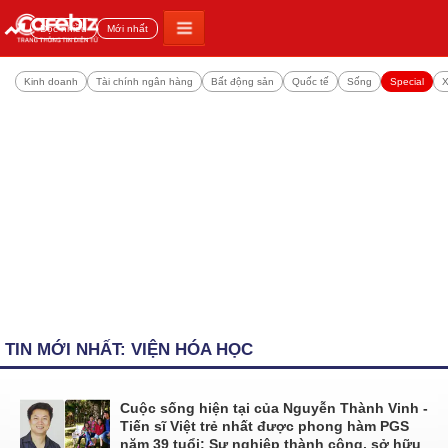
Đọc nhiều
Mới nhất
Kinh doanh
Tài chính ngân hàng
Bất động sản
Quốc tế
Sống
Special
X
TIN MỚI NHẤT: VIỆN HÓA HỌC
Cuộc sống hiện tại của Nguyễn Thành Vinh -
Tiến sĩ Việt trẻ nhất được phong hàm PGS
năm 39 tuổi: Sự nghiệp thành công, sở hữu