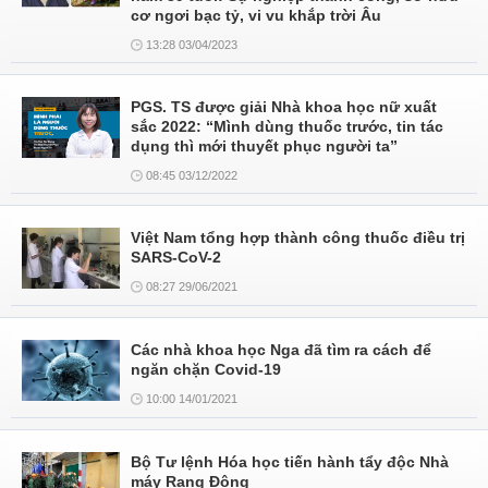
cơ ngơi bạc tỷ, vi vu khắp trời Âu
13:28 03/04/2023
PGS. TS được giải Nhà khoa học nữ xuất
sắc 2022: “Mình dùng thuốc trước, tin tác
dụng thì mới thuyết phục người ta”
08:45 03/12/2022
Việt Nam tổng hợp thành công thuốc điều trị
SARS-CoV-2
08:27 29/06/2021
Các nhà khoa học Nga đã tìm ra cách để
ngăn chặn Covid-19
10:00 14/01/2021
Bộ Tư lệnh Hóa học tiến hành tẩy độc Nhà
máy Rạng Đông