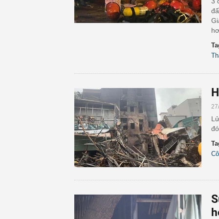
3 
đấ
Gi
hơ
Ta
Th
H
27
Lử
đó
Ta
Cô
S
h