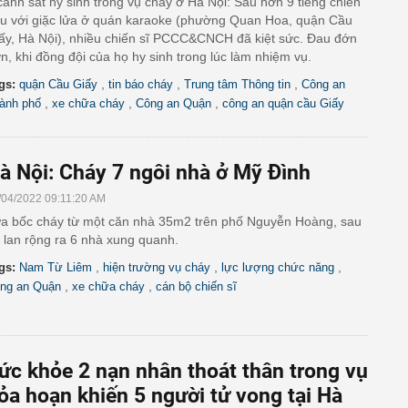
cảnh sát hy sinh trong vụ cháy ở Hà Nội: Sau hơn 9 tiếng chiến
u với giặc lửa ở quán karaoke (phường Quan Hoa, quận Cầu
ấy, Hà Nội), nhiều chiến sĩ PCCC&CNCH đã kiệt sức. Đau đớn
n, khi đồng đội của họ hy sinh trong lúc làm nhiệm vụ.
,
,
,
gs:
quận Cầu Giấy
tin báo cháy
Trung tâm Thông tin
Công an
,
,
,
ành phố
xe chữa cháy
Công an Quận
công an quận cầu Giấy
à Nội: Cháy 7 ngôi nhà ở Mỹ Đình
/04/2022 09:11:20 AM
a bốc cháy từ một căn nhà 35m2 trên phố Nguyễn Hoàng, sau
 lan rộng ra 6 nhà xung quanh.
,
,
,
gs:
Nam Từ Liêm
hiện trường vụ cháy
lực lượng chức năng
,
,
ng an Quận
xe chữa cháy
cán bộ chiến sĩ
ức khỏe 2 nạn nhân thoát thân trong vụ
ỏa hoạn khiến 5 người tử vong tại Hà