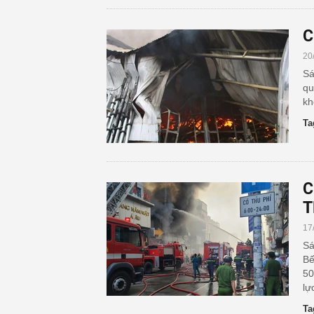
C
20
Sá
qu
kh
Ta
C
T
17
Sá
Bế
50
lự
Ta