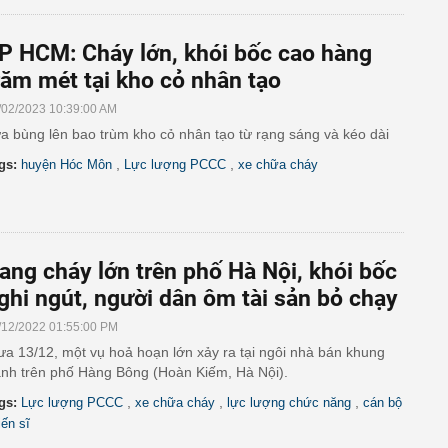
P HCM: Cháy lớn, khói bốc cao hàng
răm mét tại kho cỏ nhân tạo
/02/2023 10:39:00 AM
a bùng lên bao trùm kho cỏ nhân tạo từ rạng sáng và kéo dài
,
,
gs:
huyện Hóc Môn
Lực lượng PCCC
xe chữa cháy
ang cháy lớn trên phố Hà Nội, khói bốc
ghi ngút, người dân ôm tài sản bỏ chạy
/12/2022 01:55:00 PM
ưa 13/12, một vụ hoả hoạn lớn xảy ra tại ngôi nhà bán khung
anh trên phố Hàng Bông (Hoàn Kiếm, Hà Nội).
,
,
,
gs:
Lực lượng PCCC
xe chữa cháy
lực lượng chức năng
cán bộ
iến sĩ