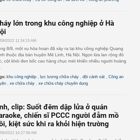
háy lớn trong khu công nghiệp ở Hà
ội
/08/2022 11:34:15 AM
ng 8/8, một vụ hỏa hoạn đã xảy ra tại khu công nghiệp Quang
nh thuộc địa bàn huyện Mê Linh, Hà Nội. Ngọn lửa lan rộng đỏ
c, cột khói đen bốc cao hàng chục mét khiến nhiều người hoảng
.
,
,
,
gs:
khu công nghiệp
lực lượng chữa cháy
đội cảnh sát
Công an
,
,
yện
xe chữa cháy
xe chữa cháy chuyên dụng
nh, clip: Suốt đêm dập lửa ở quán
araoke, chiến sĩ PCCC người đẫm mồ
ôi, kiệt sức khi ra khỏi hiện trường
/08/2022 10:27:56 AM