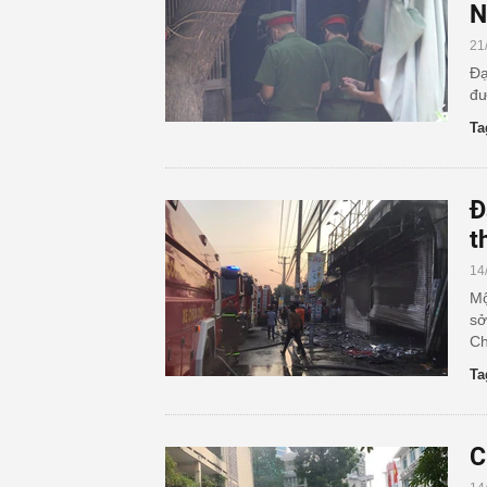
N
21
Đạ
đư
Ta
Đ
t
14
Mộ
sở
Ch
Ta
C