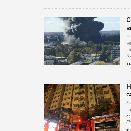
C
s
26
Mộ
nh
Na
Ta
H
c
26
Lự
ch
để
Ta