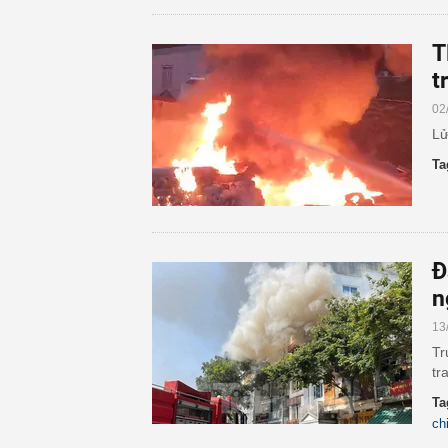
T
t
02
Lử
Ta
Đ
n
13
Tr
tr
Ta
ch