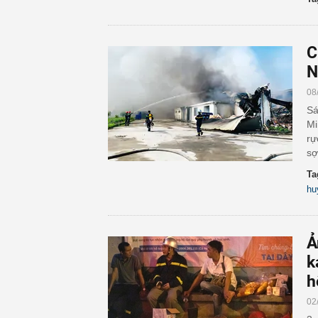
C
N
08
Sá
Mi
rự
sợ
Ta
hu
Ả
k
h
02