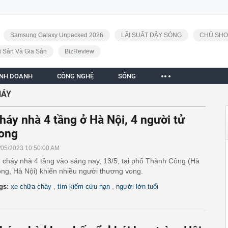
Samsung Galaxy Unpacked 2026
LÃI SUẤT DẬY SÓNG
CHỦ SHO
i Sản Và Gia Sản
BizReview
INH DOANH
CÔNG NGHỆ
SỐNG
HÁY
háy nhà 4 tầng ở Hà Nội, 4 người tử
ong
/05/2023 10:50:00 AM
 cháy nhà 4 tầng vào sáng nay, 13/5, tại phố Thành Công (Hà
ng, Hà Nội) khiến nhiều người thương vong.
,
,
gs:
xe chữa cháy
tìm kiếm cứu nạn
người lớn tuổi