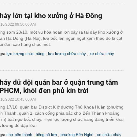
háy lớn tại kho xưởng ở Hà Đông
/10/2022 09:50:00 AM
ng sớm 20/10, một vụ hỏa hoạn lớn xảy ra tại dãy kho xưởng ở
ận Hà Đông (Hà Nội), lửa bốc lên ngùn ngụt kèm theo đó là cột
ói đen cao hàng chục mét.
,
,
gs:
lực lượng chức năng
lực lượng chữa cháy
xe chữa cháy
háy dữ dội quán bar ở quận trung tâm
PHCM, khói đen phủ kín trời
/10/2022 10:45:00 AM
ng 17/10, quán bar District K ở đường Thủ Khoa Huân (phường
n Thành, quận 1, cách cổng phía bắc chợ Bến Thành khoảng
 m) bất ngờ bốc cháy. Hiện lực lượng chức năng đang triển khai
c lượng để dập lửa.
,
,
,
gs:
chợ bến thành
tiếng nổ lớn
phường Bến Nghé
xe chữa cháy