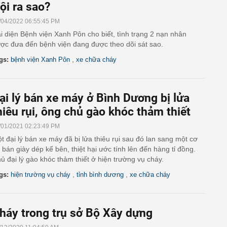
ội ra sao?
/04/2022 06:55:45 PM
i diện Bệnh viện Xanh Pôn cho biết, tình trạng 2 nạn nhân
ợc đưa đến bệnh viện đang được theo dõi sát sao.
,
gs:
bệnh viện Xanh Pôn
xe chữa cháy
ại lý bán xe máy ở Bình Dương bị lửa
hiêu rụi, ông chủ gào khóc thảm thiết
/01/2021 02:23:49 PM
t đại lý bán xe máy đã bị lửa thiêu rụi sau đó lan sang một cơ
 bán giày dép kế bên, thiệt hại ước tính lên đến hàng tỉ đồng.
ủ đại lý gào khóc thảm thiết ở hiện trường vụ cháy.
,
,
gs:
hiện trường vụ cháy
tỉnh bình dương
xe chữa cháy
háy trong trụ sở Bộ Xây dựng