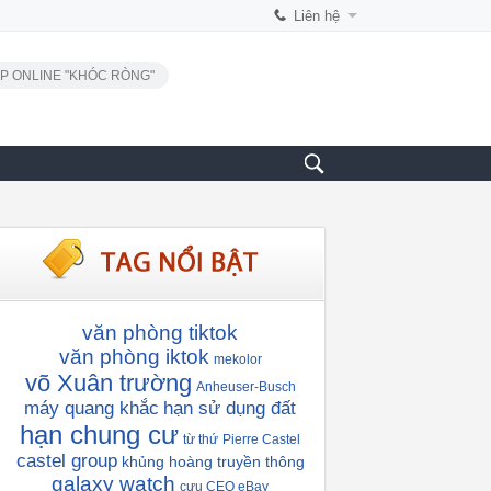
Liên hệ
P ONLINE "KHÓC RÒNG"
văn phòng tiktok
văn phòng iktok
mekolor
võ Xuân trường
Anheuser-Busch
máy quang khắc
hạn sử dụng đất
hạn chung cư
từ thứ
Pierre Castel
castel group
khủng hoàng truyền thông
galaxy watch
cựu CEO eBay