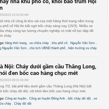
háy nhà khu phố cổ, khói bao trùm Hội
n
/03/2023 10:52:00 AM
ôi nhà cổ cũng là kho vải của một hãng thời trang nằm trong
u phố cổ Hội An bất ngờ bốc cháy sáng nay (15/3). Nhiều xe
ữa cháy cùng lực lượng chuyên nghiệp có mặt nỗ lực dập tắt
m cháy.
,
,
,
,
gs:
hãng thời trang
xe chữa cháy
khu phố cổ
Nguyễn Văn Sơn
,
,
g Nguyễn Văn Sơn
chủ tịch UBND thành phố
hiện trường vụ cháy
à Nội: Cháy dưới gầm cầu Thăng Long,
hói đen bốc cao hàng chục mét
/02/2023 09:31:00 AM
ng 7/2, bãi phế liệu dưới gầm cầu Thăng Long (Hà Nội) bất
ờ bốc cháy dữ dội, cột khói đen bốc cao hàng chục mét.
,
,
,
gs:
Công an huyện
Công an huyện Đông Anh
bốc cháy dữ dội
xe
,
ữa cháy
Cháy dữ dội