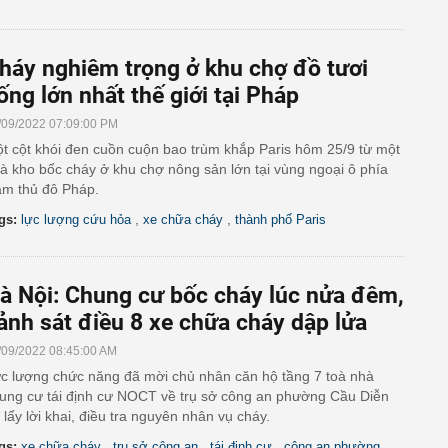
háy nghiêm trọng ở khu chợ đồ tươi
ống lớn nhất thế giới tại Pháp
/09/2022 07:09:00 PM
t cột khói đen cuồn cuộn bao trùm khắp Paris hôm 25/9 từ một
à kho bốc cháy ở khu chợ nông sản lớn tại vùng ngoại ô phía
m thủ đô Pháp.
,
,
gs:
lực lượng cứu hỏa
xe chữa cháy
thành phố Paris
à Nội: Chung cư bốc cháy lúc nửa đêm,
ảnh sát điều 8 xe chữa cháy dập lửa
/09/2022 08:45:00 AM
c lượng chức năng đã mời chủ nhân căn hộ tầng 7 toà nhà
ung cư tái định cư NOCT về trụ sở công an phường Cầu Diễn
 lấy lời khai, điều tra nguyên nhân vụ cháy.
,
,
,
gs:
xe chữa cháy
trụ sở công an
tái định cư
công an phường