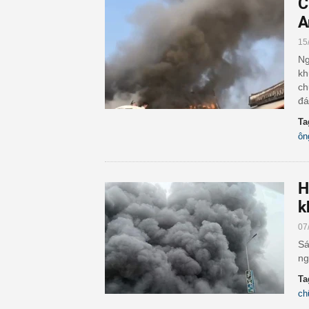
C
A
15
Ng
kh
ch
đá
Ta
ôn
H
k
07
Sá
ng
Ta
ch