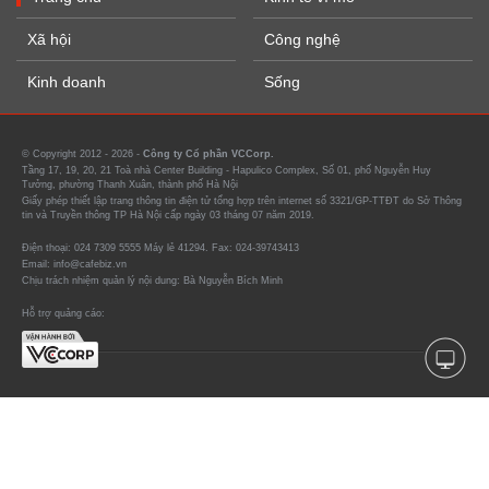
Xã hội
Công nghệ
Kinh doanh
Sống
© Copyright 2012 - 2026 -
Công ty Cổ phần VCCorp.
Tầng 17, 19, 20, 21 Toà nhà Center Building - Hapulico Complex, Số 01, phố Nguyễn Huy
Tưởng, phường Thanh Xuân, thành phố Hà Nội
Giấy phép thiết lập trang thông tin điện tử tổng hợp trên internet số 3321/GP-TTĐT do Sở Thông
tin và Truyền thông TP Hà Nội cấp ngày 03 tháng 07 năm 2019.
Điện thoại: 024 7309 5555 Máy lẻ 41294. Fax: 024-39743413
Email: info@cafebiz.vn
Chịu trách nhiệm quản lý nội dung: Bà Nguyễn Bích Minh
Hỗ trợ quảng cáo: