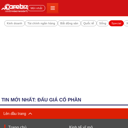
Đọc nhiều
Mới nhất
Kinh doanh
Tài chính ngân hàng
Bất động sản
Quốc tế
Sống
Special
X
TIN MỚI NHẤT: ĐẤU GIÁ CỔ PHẦN
Lên đầu trang
Trang chủ
Kinh tế vĩ mô