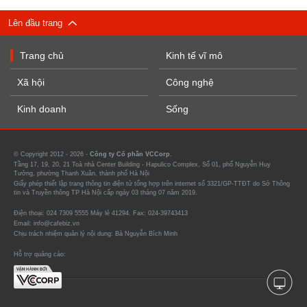
Lên đầu trang
Trang chủ
Kinh tế vĩ mô
Xã hội
Công nghệ
Kinh doanh
Sống
© Copyright 2012 - 2026 -
Công ty Cổ phần VCCorp.
Tầng 17, 19, 20, 21 Toà nhà Center Building - Hapulico Complex, Số 01, phố Nguyễn Huy
Tưởng, phường Thanh Xuân, thành phố Hà Nội
Giấy phép thiết lập trang thông tin điện tử tổng hợp trên internet số 3321/GP-TTĐT do Sở Thông
tin và Truyền thông TP Hà Nội cấp ngày 03 tháng 07 năm 2019.
Điện thoại: 024 7309 5555 Máy lẻ 41294. Fax: 024-39743413
Email: info@cafebiz.vn
Chịu trách nhiệm quản lý nội dung: Bà Nguyễn Bích Minh
Hỗ trợ quảng cáo: