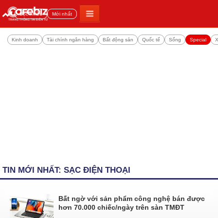
Đọc nhiều
Mới nhất
Kinh doanh
Tài chính ngân hàng
Bất động sản
Quốc tế
Sống
Special
X
TIN MỚI NHẤT: SẠC ĐIỆN THOẠI
Bất ngờ với sản phẩm công nghệ bán được
hơn 70.000 chiếc/ngày trên sàn TMĐT