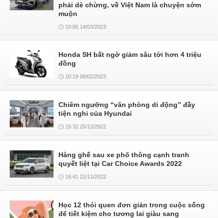
phải dè chừng, về Việt Nam là chuyện sớm
muộn
10:05 14/03/2023
Honda SH bất ngờ giảm sâu tới hơn 4 triệu
đồng
10:19 06/02/2023
Chiêm ngưỡng “văn phòng di động” đầy
tiện nghi của Hyundai
15:32 25/12/2022
Hàng ghế sau xe phổ thông cạnh tranh
quyết liệt tại Car Choice Awards 2022
16:41 21/11/2022
Học 12 thói quen đơn giản trong cuộc sống
để tiết kiệm cho tương lai giàu sang