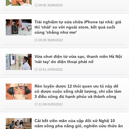
09:05 30/08/2022
Trải nghiệm tự sửa chữa iPhone tại nhà: giá
thì 'chát' so với ngoài store, kết quả cuối
cùng 'chẳng như mơ'
09:28 30/05/2022
Vừa chơi điện tử vừa sạc, thanh niên Hà Nội
'nát tay' do điện thoại phát nổ
15:51 24/05/2022
Rèn luyện được 12 thói quen ưu tú này để
có được cuộc sống chất lượng, chỉ cần làm
3 điều cũng đủ hạnh phúc và thành công
11:08 01/05/2022
Cái kết viên mãn của cặp đôi xứ Nghệ 10
năm xông pha nắng gió, nghiên cứu thức ăn