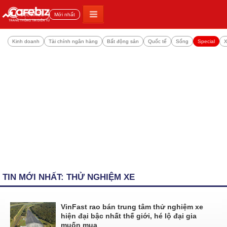
Đọc nhiều
Mới nhất
Kinh doanh
Tài chính ngân hàng
Bất động sản
Quốc tế
Sống
Special
X
TIN MỚI NHẤT: THỬ NGHIỆM XE
VinFast rao bán trung tâm thử nghiệm xe
hiện đại bậc nhất thế giới, hé lộ đại gia
muốn mua