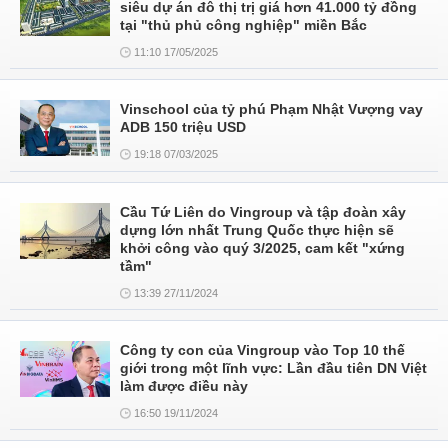
siêu dự án đô thị trị giá hơn 41.000 tỷ đồng
tại "thủ phủ công nghiệp" miền Bắc
11:10 17/05/2025
Vinschool của tỷ phú Phạm Nhật Vượng vay
ADB 150 triệu USD
19:18 07/03/2025
Cầu Tứ Liên do Vingroup và tập đoàn xây
dựng lớn nhất Trung Quốc thực hiện sẽ
khởi công vào quý 3/2025, cam kết "xứng
tầm"
13:39 27/11/2024
Công ty con của Vingroup vào Top 10 thế
giới trong một lĩnh vực: Lần đầu tiên DN Việt
làm được điều này
16:50 19/11/2024