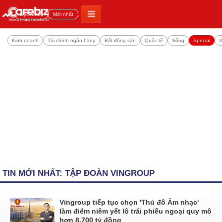
Đọc nhiều
Mới nhất
Kinh doanh
Tài chính ngân hàng
Bất động sản
Quốc tế
Sống
Special
X
TIN MỚI NHẤT: TẬP ĐOÀN VINGROUP
Vingroup tiếp tục chọn 'Thủ đô Âm nhạc'
làm điểm niêm yết lô trái phiếu ngoại quy mô
hơn 8.700 tỷ đồng