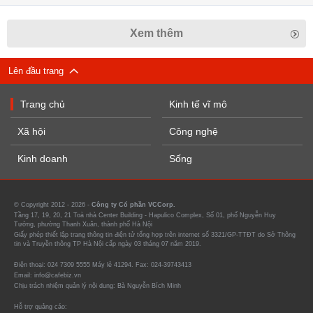
Xem thêm
Lên đầu trang
Trang chủ
Kinh tế vĩ mô
Xã hội
Công nghệ
Kinh doanh
Sống
© Copyright 2012 - 2026 -
Công ty Cổ phần VCCorp.
Tầng 17, 19, 20, 21 Toà nhà Center Building - Hapulico Complex, Số 01, phố Nguyễn Huy
Tưởng, phường Thanh Xuân, thành phố Hà Nội
Giấy phép thiết lập trang thông tin điện tử tổng hợp trên internet số 3321/GP-TTĐT do Sở Thông
tin và Truyền thông TP Hà Nội cấp ngày 03 tháng 07 năm 2019.
Điện thoại: 024 7309 5555 Máy lẻ 41294. Fax: 024-39743413
Email: info@cafebiz.vn
Chịu trách nhiệm quản lý nội dung: Bà Nguyễn Bích Minh
Hỗ trợ quảng cáo: