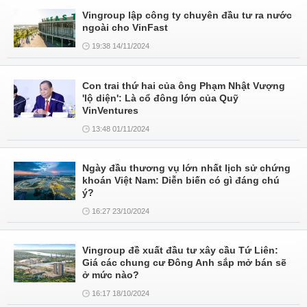
Vingroup lập công ty chuyên đầu tư ra nước
ngoài cho VinFast
19:38 14/11/2024
Con trai thứ hai của ông Phạm Nhật Vượng
'lộ diện': Là cổ đông lớn của Quỹ
VinVentures
13:48 01/11/2024
Ngày đầu thương vụ lớn nhất lịch sử chứng
khoán Việt Nam: Diễn biến có gì đáng chú
ý?
16:27 23/10/2024
Vingroup đề xuất đầu tư xây cầu Tứ Liên:
Giá các chung cư Đông Anh sắp mở bán sẽ
ở mức nào?
16:17 18/10/2024