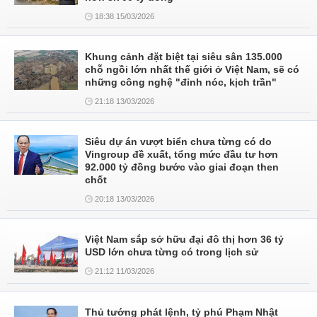
18:38 15/03/2026
Khung cảnh đặt biệt tại siêu sân 135.000
chỗ ngồi lớn nhất thế giới ở Việt Nam, sẽ có
những công nghệ "đỉnh nóc, kịch trần"
21:18 13/03/2026
Siêu dự án vượt biển chưa từng có do
Vingroup đề xuất, tổng mức đầu tư hơn
92.000 tỷ đồng bước vào giai đoạn then
chốt
20:18 13/03/2026
Việt Nam sắp sở hữu đại đô thị hơn 36 tỷ
USD lớn chưa từng có trong lịch sử
21:12 11/03/2026
Thủ tướng phát lệnh, tỷ phú Phạm Nhật