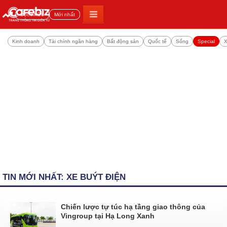
Đọc nhiều
Mới nhất
Kinh doanh
Tài chính ngân hàng
Bất động sản
Quốc tế
Sống
Special
X
TIN MỚI NHẤT: XE BUÝT ĐIỆN
Chiến lược tự túc hạ tầng giao thông của
Vingroup tại Hạ Long Xanh