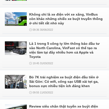
Không chỉ là xe điện với xe xăng, VinBus
còn khác những chiếc xe buýt truyền thống
ở chi tiết rất nhỏ này
09:36 30/06/2022
Là 1 trong 5 công ty lớn thông báo đầu tư
vào North Carolina, VinFast có thể tạo ra
việc làm tại đây nhiều hơn cả Apple và
Toyota
19:45 31/03/2022
Bỏ 7K trải nghiệm xe buýt điện đầu tiên ở
Sài Gòn: Có wifi, cổng sạc USB xài tẹt ga,
bonus cực nhiều tiện ích đáng khen
09:55 11/03/2022
Review siêu chân thật tuyến xe buýt điện