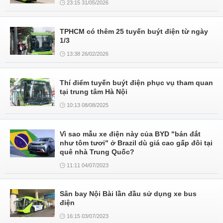
23:15 31/05/2026
TPHCM có thêm 25 tuyến buýt điện từ ngày
1/3
13:38 26/02/2026
Thí điểm tuyến buýt điện phục vụ tham quan
tại trung tâm Hà Nội
10:13 08/08/2025
Vì sao mẫu xe điện này của BYD "bán đắt
như tôm tươi" ở Brazil dù giá cao gấp đôi tại
quê nhà Trung Quốc?
11:11 04/07/2023
Sân bay Nội Bài lần đầu sử dụng xe bus
điện
16:15 03/07/2023