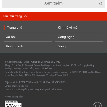
Xem thêm
Lên đầu trang
Trang chủ
Kinh tế vĩ mô
Xã hội
Công nghệ
Kinh doanh
Sống
© Copyright 2012 - 2026 -
Công ty Cổ phần VCCorp.
Tầng 17, 19, 20, 21 Toà nhà Center Building - Hapulico Complex, Số 01, phố Nguyễn Huy
Tưởng, phường Thanh Xuân, thành phố Hà Nội
Giấy phép thiết lập trang thông tin điện tử tổng hợp trên internet số 3321/GP-TTĐT do Sở Thông
tin và Truyền thông TP Hà Nội cấp ngày 03 tháng 07 năm 2019.
Điện thoại: 024 7309 5555 Máy lẻ 41294. Fax: 024-39743413
Email: info@cafebiz.vn
Chịu trách nhiệm quản lý nội dung: Bà Nguyễn Bích Minh
Hỗ trợ quảng cáo: