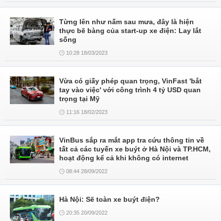
Từng lên như nấm sau mưa, đây là hiện
thực bẽ bàng của start-up xe điện: Lay lắt
sống
10:28 18/03/2023
Vừa có giấy phép quan trọng, VinFast 'bắt
tay vào việc' với công trình 4 tỷ USD quan
trọng tại Mỹ
11:16 18/02/2023
VinBus sắp ra mắt app tra cứu thông tin về
tất cả các tuyến xe buýt ở Hà Nội và TP.HCM,
hoạt động kể cả khi không có internet
08:44 28/09/2022
Hà Nội: Sẽ toàn xe buýt điện?
20:35 20/09/2022