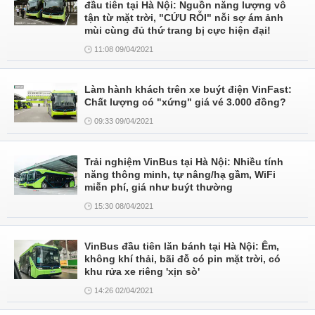
đầu tiên tại Hà Nội: Nguồn năng lượng vô
tận từ mặt trời, "CỨU RỖI" nỗi sợ ám ảnh
mùi cùng đủ thứ trang bị cực hiện đại!
11:08 09/04/2021
Làm hành khách trên xe buýt điện VinFast:
Chất lượng có "xứng" giá vé 3.000 đồng?
09:33 09/04/2021
Trải nghiệm VinBus tại Hà Nội: Nhiều tính
năng thông minh, tự nâng/hạ gầm, WiFi
miễn phí, giá như buýt thường
15:30 08/04/2021
VinBus đầu tiên lăn bánh tại Hà Nội: Êm,
không khí thải, bãi đỗ có pin mặt trời, có
khu rửa xe riêng 'xịn sò'
14:26 02/04/2021