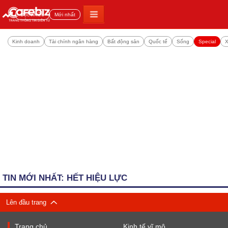
Đọc nhiều
Mới nhất
Kinh doanh
Tài chính ngân hàng
Bất động sản
Quốc tế
Sống
Special
X
TIN MỚI NHẤT: HẾT HIỆU LỰC
Lên đầu trang
Trang chủ
Kinh tế vĩ mô