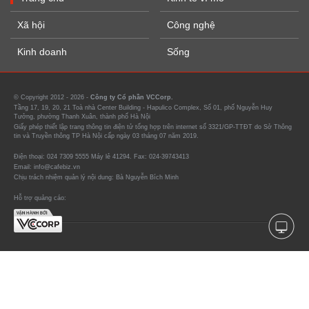
Xã hội
Công nghệ
Kinh doanh
Sống
© Copyright 2012 - 2026 -
Công ty Cổ phần VCCorp.
Tầng 17, 19, 20, 21 Toà nhà Center Building - Hapulico Complex, Số 01, phố Nguyễn Huy
Tưởng, phường Thanh Xuân, thành phố Hà Nội
Giấy phép thiết lập trang thông tin điện tử tổng hợp trên internet số 3321/GP-TTĐT do Sở Thông
tin và Truyền thông TP Hà Nội cấp ngày 03 tháng 07 năm 2019.
Điện thoại: 024 7309 5555 Máy lẻ 41294. Fax: 024-39743413
Email: info@cafebiz.vn
Chịu trách nhiệm quản lý nội dung: Bà Nguyễn Bích Minh
Hỗ trợ quảng cáo: