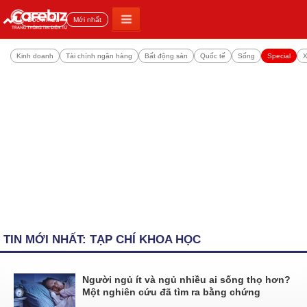
Đọc nhiều
Mới nhất
Kinh doanh
Tài chính ngân hàng
Bất động sản
Quốc tế
Sống
Special
X
TIN MỚI NHẤT: TẠP CHÍ KHOA HỌC
Người ngủ ít và ngủ nhiều ai sống thọ hơn?
Một nghiên cứu đã tìm ra bằng chứng