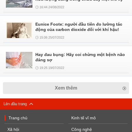
16:44 24/08/2022
Eunice Foote: người đầu tiên đo lường tác
động của carbon dioxide đối với khí hậu!
15:06 25/07/2022
Hay đau bụng: Hãy coi chừng một bệnh não
đáng sợ
19:25 19/07/2022
Xem thêm
Lên đầu trang
Trang chủ
Kinh tế vĩ mô
Xã hội
Công nghệ