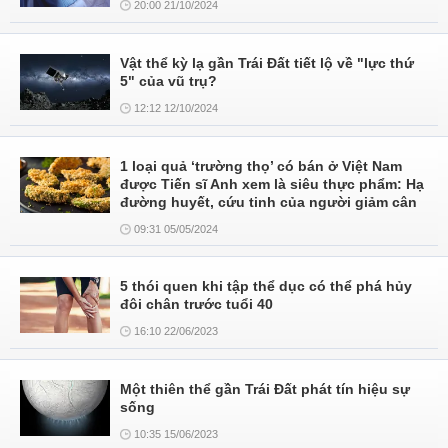
20:00 21/10/2024
Vật thể kỳ lạ gần Trái Đất tiết lộ về "lực thứ
5" của vũ trụ?
12:12 12/10/2024
1 loại quả ‘trường thọ’ có bán ở Việt Nam
được Tiến sĩ Anh xem là siêu thực phẩm: Hạ
đường huyết, cứu tinh của người giảm cân
09:31 05/05/2024
5 thói quen khi tập thể dục có thể phá hủy
đôi chân trước tuổi 40
16:10 22/06/2023
Một thiên thể gần Trái Đất phát tín hiệu sự
sống
10:35 15/06/2023