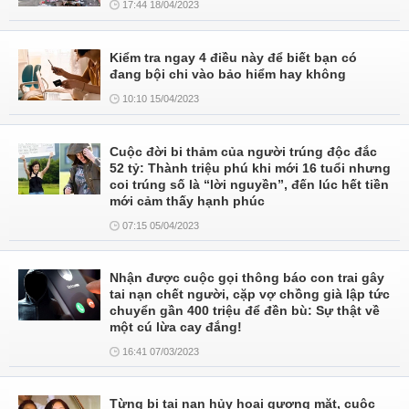
17:44 18/04/2023
Kiểm tra ngay 4 điều này để biết bạn có
đang bội chi vào bảo hiểm hay không
10:10 15/04/2023
Cuộc đời bi thảm của người trúng độc đắc
52 tỷ: Thành triệu phú khi mới 16 tuổi nhưng
coi trúng số là “lời nguyền”, đến lúc hết tiền
mới cảm thấy hạnh phúc
07:15 05/04/2023
Nhận được cuộc gọi thông báo con trai gây
tai nạn chết người, cặp vợ chồng già lập tức
chuyển gần 400 triệu để đền bù: Sự thật về
một cú lừa cay đắng!
16:41 07/03/2023
Từng bị tai nạn hủy hoại gương mặt, cuộc