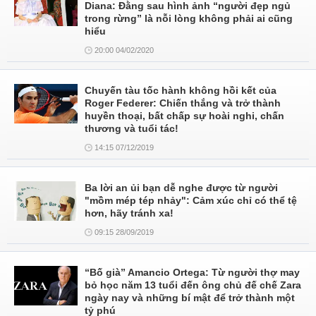
Diana: Đằng sau hình ảnh “người đẹp ngủ
trong rừng” là nỗi lòng không phải ai cũng
hiểu
20:00 04/02/2020
Chuyến tàu tốc hành không hồi kết của
Roger Federer: Chiến thắng và trở thành
huyền thoại, bất chấp sự hoài nghi, chấn
thương và tuổi tác!
14:15 07/12/2019
Ba lời an ủi bạn dễ nghe được từ người
"mồm mép tép nhảy": Cảm xúc chỉ có thể tệ
hơn, hãy tránh xa!
09:15 28/09/2019
“Bố già” Amancio Ortega: Từ người thợ may
bỏ học năm 13 tuổi đến ông chủ đế chế Zara
ngày nay và những bí mật để trở thành một
tỷ phú