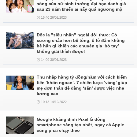
sống của nữ sinh trường đại học danh giá
sau 23 năm khiến ai nấy quá ngưỡng mộ
15:40 26/02/2023
Độc lạ "siêu nhân" ngoài đời thực: Có
xương chắc hơn bê tông, ô tô đâm không
hề hấn gì khiến các chuyên gia ‘bó tay’
không giải thích được!
14:09 30/01/2023
Thu nhập hàng tỷ đồng/năm với cách kiếm
tiền ‘khôn ngoan’: 7 chiến lược ‘vàng’ giúp
mẹ đơn thân dễ dàng ‘săn’ được việc nhẹ
lương cao
10:13 14/12/2022
Google khẳng định Pixel là dòng
smartphone sáng tạo nhất, ngay cả Apple
cũng phải chạy theo