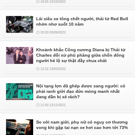
18:00 10/10/2022
Lái siêu xe tông chết người, thái tử Red Bull
nhởn nhơ suốt 10 năm
20:03 03/09/2022
Khoảnh khắc Công nương Diana bị Thái tử
Charles đối xử phũ phàng giữa chốn đông
người hé lộ sự thật đầy chua chát
12:22 13/03/2022
Nội tạng lợn đã ghép được sang người: có
phải ranh giới đạo đức mỏng manh nhất
đang dần bị xé rách?
11:00 12/11/2021
So với nam giới, phụ nữ có nguy cơ thương
vong khi gặp tai nạn xe hơi cao hơn tới 73%