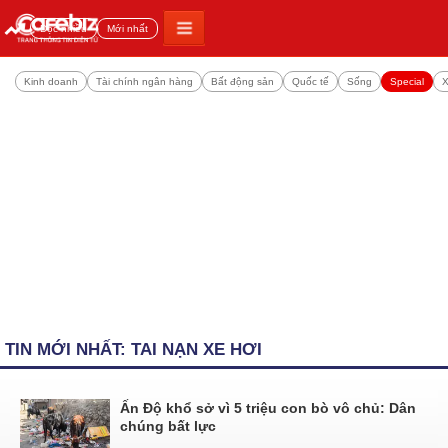
Đọc nhiều
Mới nhất
Kinh doanh
Tài chính ngân hàng
Bất động sản
Quốc tế
Sống
Special
X
TIN MỚI NHẤT: TAI NẠN XE HƠI
Ấn Độ khổ sở vì 5 triệu con bò vô chủ: Dân
chúng bất lực