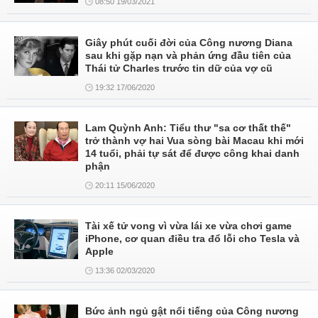
08:50 19/03/2021
Giây phút cuối đời của Công nương Diana
sau khi gặp nạn và phản ứng đầu tiên của
Thái tử Charles trước tin dữ của vợ cũ
19:32 17/06/2020
Lam Quỳnh Anh: Tiểu thư "sa cơ thất thế"
trở thành vợ hai Vua sòng bài Macau khi mới
14 tuổi, phải tự sát để được công khai danh
phận
20:11 15/06/2020
Tài xế tử vong vì vừa lái xe vừa chơi game
iPhone, cơ quan điều tra đổ lỗi cho Tesla và
Apple
13:36 02/03/2020
Bức ảnh ngủ gật nổi tiếng của Công nương