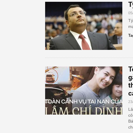
T
05
Tỷ
mạ
Ta
T
g
t
c
23
Lâ
cô
Bá
ch