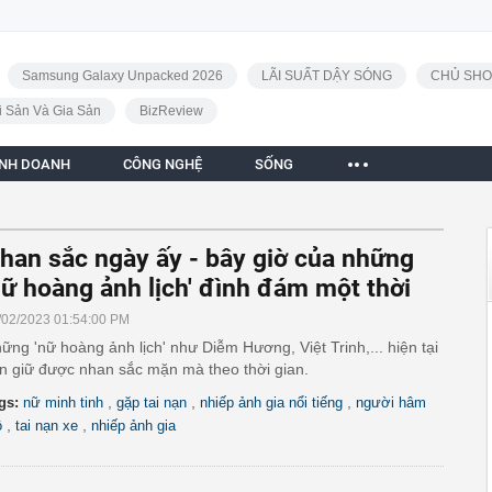
Samsung Galaxy Unpacked 2026
LÃI SUẤT DẬY SÓNG
CHỦ SHO
i Sản Và Gia Sản
BizReview
INH DOANH
CÔNG NGHỆ
SỐNG
han sắc ngày ấy - bây giờ của những
nữ hoàng ảnh lịch' đình đám một thời
/02/2023 01:54:00 PM
ững 'nữ hoàng ảnh lịch' như Diễm Hương, Việt Trinh,... hiện tại
n giữ được nhan sắc mặn mà theo thời gian.
,
,
,
gs:
nữ minh tinh
gặp tai nạn
nhiếp ảnh gia nổi tiếng
người hâm
,
,
ộ
tai nạn xe
nhiếp ảnh gia