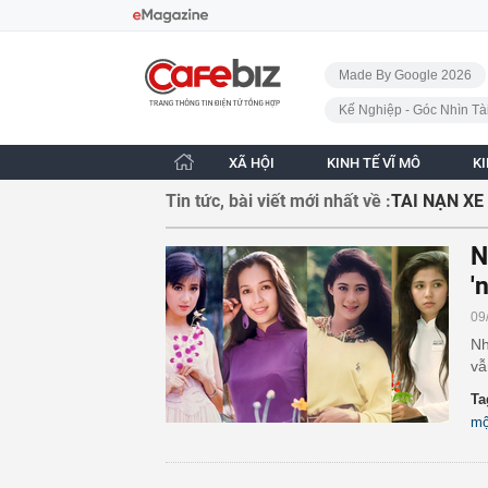
Bỏ qua điều hướng
CafeBiz - Trang chủ
Made By Google 2026
Kế Nghiệp - Góc Nhìn Tà
XÃ HỘI
KINH TẾ VĨ MÔ
K
Tin tức, bài viết mới nhất về :
TAI NẠN XE
N
'
09
Nh
vẫ
Ta
m