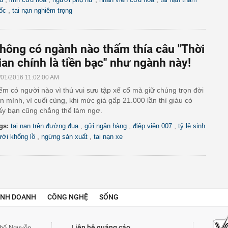
,
ốc
tai nạn nghiêm trọng
hông có ngành nào thấm thía câu "Thời
ian chính là tiền bạc" như ngành này!
/01/2016 11:02:00 AM
ếm có người nào vì thú vui sưu tập xế cổ mà giữ chúng trọn đời
n mình, vì cuối cùng, khi mức giá gấp 21.000 lần thì giàu có
y bạn cũng chẳng thể làm ngơ.
,
,
,
gs:
tai nạn trên đường đua
gửi ngân hàng
điệp viên 007
tỷ lệ sinh
,
,
ưới khổng lồ
ngừng sản xuất
tai nạn xe
INH DOANH
CÔNG NGHỆ
SỐNG
Liên hệ quảng cáo
 phố Nguyễn