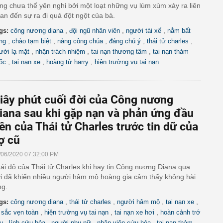
ng chưa thể yên nghỉ bởi một loạt những vụ lùm xùm xảy ra liên
an đến sự ra đi quá đột ngột của bà.
,
,
,
gs:
công nương diana
đội ngũ nhân viên
người tài xế
nằm bất
,
,
,
,
,
ng
chào tạm biệt
nàng công chúa
đáng chú ý
thái tử charles
,
,
,
ười lạ mặt
nhận trách nhiệm
tai nạn thương tâm
tai nạn thảm
,
,
,
ốc
tai nạn xe
hoàng tử harry
hiện trường vụ tai nạn
iây phút cuối đời của Công nương
iana sau khi gặp nạn và phản ứng đầu
iên của Thái tử Charles trước tin dữ của
ợ cũ
/06/2020 07:32:00 PM
ái độ của Thái tử Charles khi hay tin Công nương Diana qua
i đã khiến nhiều người hâm mộ hoàng gia cảm thấy không hài
ng.
,
,
,
,
gs:
công nương diana
thái tử charles
người hâm mộ
tai nạn xe
,
,
,
i sắc vẹn toàn
hiện trường vụ tai nạn
tai nạn xe hơi
hoàn cảnh trớ
,
,
,
,
êu
lính cứu hỏa
người phụ nữ
nhân viên cứu hỏa
tai nạn thảm