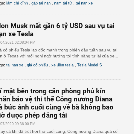
,
,
,
gs:
lâm chí dĩnh
gặp tai nạn
nam tài tử
tai nạn xe
lon Musk mất gần 6 tỷ USD sau vụ tai
ạn xe Tesla
/04/2021 02:08:04 PM
á cổ phiếu Tesla lao dốc mạnh trong phiên đầu tuần sau vụ tai
n ở Texas với mối nghi ngờ hướng tới tính năng tự lái của xe...
,
,
,
gs:
tai nạn xe
giá cổ phiếu
xe điện tesla
Tesla Model S
í mật bên trong căn phòng phủ kín
hăn bảo vệ thi thể Công nương Diana
à bức ảnh cuối cùng về bà không bao
iờ được phép đăng tải
/07/2020 09:36:00 PM
ay cả khi đã trút hơi thở cuối cùng, Công nương Diana quá cố