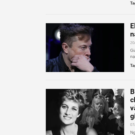
Ta
E
n
20
Gi
nạ
Ta
B
c
v
g
07
Ng