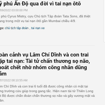
ỷ phú Ấn Độ qua đời vì tai nạn ôtô
/09/2022 03:00:00 PM
 phú Cyrus Mistry, cựu Chủ tịch Tập đoàn Tata Sons, đã thiệt
ng trong một vụ tai nạn ôtô gần Mumbai chiều 4/9.
,
gs:
chủ tịch tập đoàn
tai nạn xe
oàn cảnh vụ Lâm Chí Dĩnh và con trai
ặp tai nạn: Tài tử chấn thương sọ não,
hoát chết nhờ nhóm công nhân dũng
ảm
/07/2022 08:10:55 AM
m Chí Dĩnh và con trai 6 tuổi đã được công nhân có mặt tại
ng trường cứu giúp trong gang tấc. Hiện nam tài tử Thiên Long
t Bộ được chẩn đoán chấn thương sọ não và gãy xương mặt và
ân.