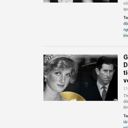
cũ
qu
Ta
độ
ng
kh
G
D
t
v
17
Th
đờ
lò
Ta
tà
tr