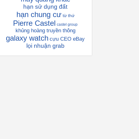
hạn sử dụng đất
hạn chung cư
từ thứ
Pierre Castel
castel group
khủng hoàng truyền thông
galaxy watch
cựu CEO eBay
lọi nhuận grab