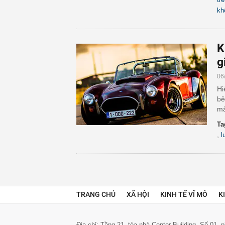
kh
K
g
06
Hi
bê
mấ
Ta
,
l
TRANG CHỦ
XÃ HỘI
KINH TẾ VĨ MÔ
K
Địa chỉ: Tầng 21, tòa nhà Center Building. Số 01,