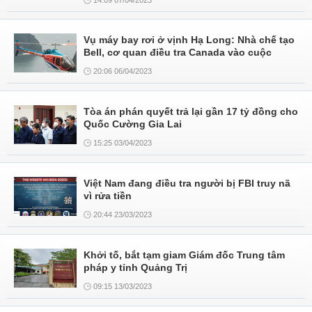
14:09 07/04/2023
Vụ máy bay rơi ở vịnh Hạ Long: Nhà chế tạo
Bell, cơ quan điều tra Canada vào cuộc
20:06 06/04/2023
Tòa án phán quyết trả lại gần 17 tỷ đồng cho
Quốc Cường Gia Lai
15:25 03/04/2023
Việt Nam đang điều tra người bị FBI truy nã
vì rửa tiền
20:44 23/03/2023
Khởi tố, bắt tạm giam Giám đốc Trung tâm
pháp y tỉnh Quảng Trị
09:15 13/03/2023