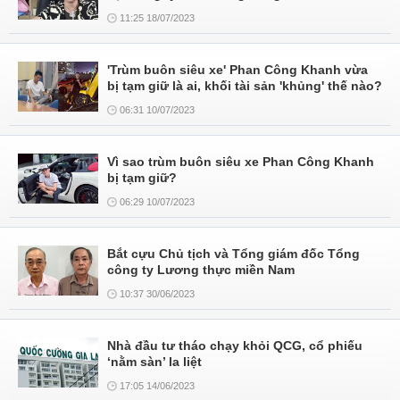
11:25 18/07/2023
'Trùm buôn siêu xe' Phan Công Khanh vừa
bị tạm giữ là ai, khối tài sản 'khủng' thế nào?
06:31 10/07/2023
Vì sao trùm buôn siêu xe Phan Công Khanh
bị tạm giữ?
06:29 10/07/2023
Bắt cựu Chủ tịch và Tổng giám đốc Tổng
công ty Lương thực miền Nam
10:37 30/06/2023
Nhà đầu tư tháo chạy khỏi QCG, cổ phiếu
‘nằm sàn’ la liệt
17:05 14/06/2023