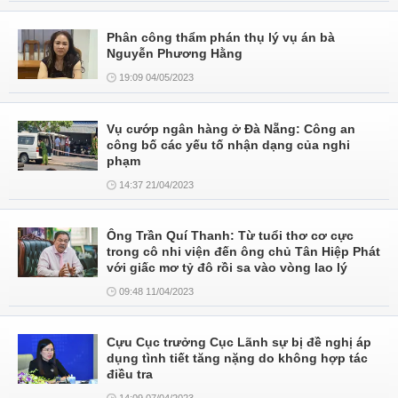
Phân công thẩm phán thụ lý vụ án bà
Nguyễn Phương Hằng
19:09 04/05/2023
Vụ cướp ngân hàng ở Đà Nẵng: Công an
công bố các yếu tố nhận dạng của nghi
phạm
14:37 21/04/2023
Ông Trần Quí Thanh: Từ tuổi thơ cơ cực
trong cô nhi viện đến ông chủ Tân Hiệp Phát
với giấc mơ tỷ đô rồi sa vào vòng lao lý
09:48 11/04/2023
Cựu Cục trưởng Cục Lãnh sự bị đề nghị áp
dụng tình tiết tăng nặng do không hợp tác
điều tra