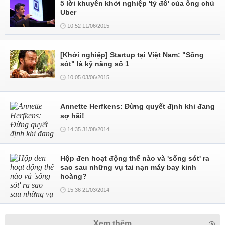
5 lời khuyên khởi nghiệp 'tỷ đô' của ông chủ
Uber
10:52 11/06/2015
[Khởi nghiệp] Startup tại Việt Nam: "Sống
sót" là kỹ năng số 1
10:05 03/06/2015
Annette Herfkens: Đừng quyết định khi đang
sợ hãi!
14:35 31/08/2014
Hộp đen hoạt động thế nào và 'sống sót' ra
sao sau những vụ tai nạn máy bay kinh
hoàng?
15:36 21/03/2014
Xem thêm