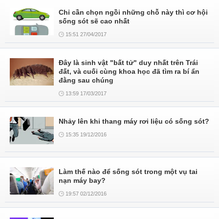
Chỉ cần chọn ngồi những chỗ này thì cơ hội
sống sót sẽ cao nhất
15:51 27/04/2017
Đây là sinh vật "bất tử" duy nhất trên Trái
đất, và cuối cùng khoa học đã tìm ra bí ẩn
đằng sau chúng
13:59 17/03/2017
Nhảy lên khi thang máy rơi liệu có sống sót?
15:35 19/12/2016
Làm thế nào để sống sót trong một vụ tai
nạn máy bay?
19:57 02/12/2016