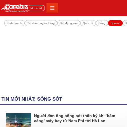
Đọc nhiều
Mới nhất
Kinh doanh
Tài chính ngân hàng
Bất động sản
Quốc tế
Sống
Special
X
TIN MỚI NHẤT: SỐNG SÓT
Người đàn ông sống sót thần kỳ khi ‘bám
càng’ máy bay từ Nam Phi tới Hà Lan