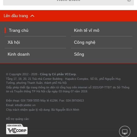
Lên đầu trang
Trang chủ
Kinh tế vĩ mô
Xã hội
Công nghệ
Kinh doanh
Sống
© Copyright 2012 - 2026 -
Công ty Cổ phần VCCorp.
Tầng 17, 19, 20, 21 Toà nhà Center Building - Hapulico Complex, Số 01, phố Nguyễn Huy
Tưởng, phường Thanh Xuân, thành phố Hà Nội
Giấy phép thiết lập trang thông tin điện tử tổng hợp trên internet số 3321/GP-TTĐT do Sở Thông
tin và Truyền thông TP Hà Nội cấp ngày 03 tháng 07 năm 2019.
Điện thoại: 024 7309 5555 Máy lẻ 41294. Fax: 024-39743413
Email: info@cafebiz.vn
Chịu trách nhiệm quản lý nội dung: Bà Nguyễn Bích Minh
Hỗ trợ quảng cáo: