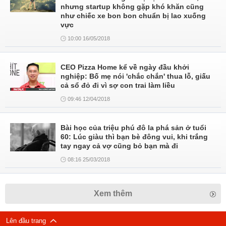
nhưng startup không gặp khó khăn cũng
như chiếc xe bon bon chuẩn bị lao xuống
vực
10:00 16/05/2018
CEO Pizza Home kể về ngày đầu khởi
nghiệp: Bố mẹ nói 'chắc chắn' thua lỗ, giấu
cả sổ đỏ đi vì sợ con trai làm liều
09:46 12/04/2018
Bài học của triệu phú đô la phá sản ở tuổi
60: Lúc giàu thì bạn bè đông vui, khi trắng
tay ngay cả vợ cũng bỏ bạn mà đi
08:16 25/03/2018
Xem thêm
Lên đầu trang