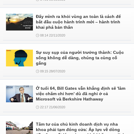
Đẩy mình ra khỏi vùng an toàn là cách để
bắt đầu cuộc hành trính mới – hành trình
khai phá bản thân
08:14 22/11/2020
Sự suy sụp của người trưởng thành: Cuộc
sống không dễ dàng, chúng ta cùng cố
gắng
09:15 28/07/2020
Ở tuổi 64, Bill Gates vẫn khẳng định sẽ 'làm
việc chăm chỉ hơn' dù đã nghỉ ở cả
Microsoft và Berkshire Hathaway
22:17 21/06/2020
Tâm tư của chủ kinh doanh dịch vụ nha
khoa phải tạm đóng cửa: Áp lực về dòng