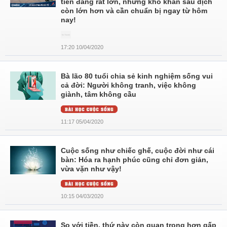
tiền đang rất lớn, nhưng khó khăn sau dịch
còn lớn hơn và cần chuẩn bị ngay từ hôm
nay!
17:20 10/04/2020
Bà lão 80 tuổi chia sẻ kinh nghiệm sống vui
cả đời: Người không tranh, việc không
giành, tâm không cầu
11:17 05/04/2020
Cuộc sống như chiếc ghế, cuộc đời như cái
bàn: Hóa ra hạnh phúc cũng chỉ đơn giản,
vừa vặn như vậy!
10:15 04/03/2020
So với tiền, thứ này còn quan trọng hơn gấp