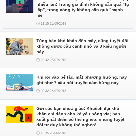
nhiều lần: Trong gia đình không cần quá "tự
lập", trong công ty không cần quá "mạnh
mẽ"
11:15 10/09/2019
Túng bấn khó khăn đến mấy, cũng tuyệt đối
không được cầu cạnh nhờ vả 3 kiểu người
này
20:42 26/07/2019
Khi rơi vào bế tắc, mất phương hướng, hãy
ghi nhớ 7 câu nói truyền cảm hứng này
09:32 28/07/2018
Gửi các bạn chưa giàu: Khuếch đại khó
khăn chỉ dành cho kẻ yếu bóng vía; bạn
xuất phát điểm có thể nghèo, nhưng tuyệt
đối tư duy không thể nghèo!
16:35 28/06/2018