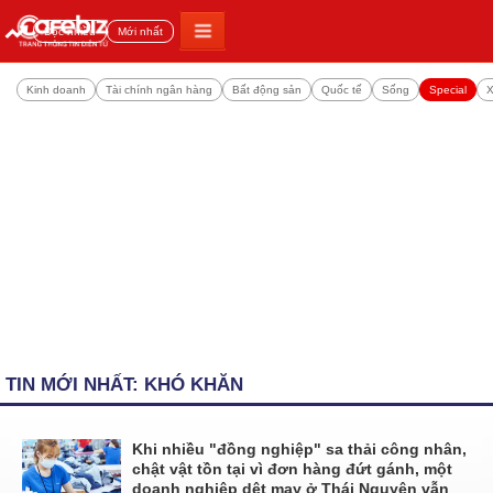
Đọc nhiều
Mới nhất
Kinh doanh
Tài chính ngân hàng
Bất động sản
Quốc tế
Sống
Special
X
TIN MỚI NHẤT: KHÓ KHĂN
Khi nhiều "đồng nghiệp" sa thải công nhân,
chật vật tồn tại vì đơn hàng đứt gánh, một
doanh nghiệp dệt may ở Thái Nguyên vẫn