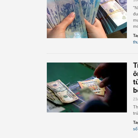
10
"N
đư
mu
mớ
Ta
th
T
ô
t
b
23
Th
tr
Ta
số