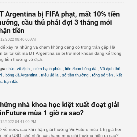
T Argentina bị FIFA phạt, mất 10% tiền
hưởng, cầu thủ phải đợi 3 tháng mới
hận tiền
/12/2022 08:40:00 AM
 để xảy ra những va chạm không đáng có trong trận gặp Hà
n tại tứ kết mà ĐT Argentina sẽ bị trừ một khoản đáng kể trong
ng tiền thưởng vô địch.
,
,
,
gs:
chức vô địch
niềm hạnh phúc
liên đoàn bóng đá
Vô địch thế
,
,
,
,
,
ới
bóng đá Argentina
triệu đô la
số tiền thưởng
tổng số tiền
kết
úc trận đấu
hững nhà khoa học kiệt xuất đoạt giải
inFuture mùa 1 giờ ra sao?
/12/2022 04:41:00 PM
ở về nước sau khi nhận giải thưởng VinFuture mùa 1 trị giá hơn
5 triệu USD, chủ nhân các hạng mục giải thưởng hiện ra sao?