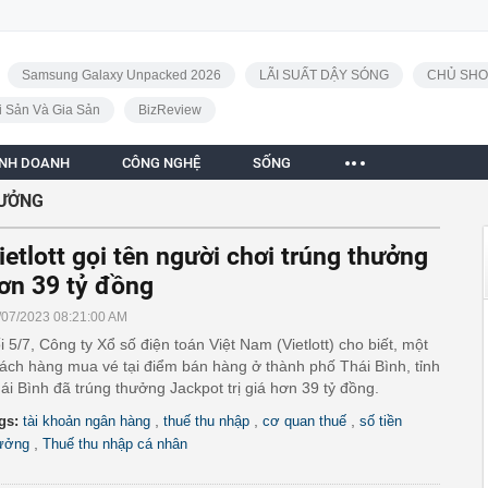
Samsung Galaxy Unpacked 2026
LÃI SUẤT DẬY SÓNG
CHỦ SHO
i Sản Và Gia Sản
BizReview
INH DOANH
CÔNG NGHỆ
SỐNG
HƯỞNG
ietlott gọi tên người chơi trúng thưởng
ơn 39 tỷ đồng
/07/2023 08:21:00 AM
i 5/7, Công ty Xổ số điện toán Việt Nam (Vietlott) cho biết, một
ách hàng mua vé tại điểm bán hàng ở thành phố Thái Bình, tỉnh
ái Bình đã trúng thưởng Jackpot trị giá hơn 39 tỷ đồng.
,
,
,
gs:
tài khoản ngân hàng
thuế thu nhập
cơ quan thuế
số tiền
,
ưởng
Thuế thu nhập cá nhân