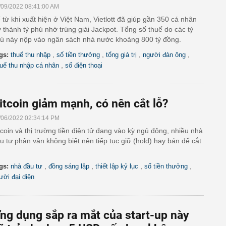
/09/2022 08:41:00 AM
 từ khi xuất hiện ở Việt Nam, Vietlott đã giúp gần 350 cá nhân
ở thành tỷ phú nhờ trúng giải Jackpot. Tổng số thuế do các tỷ
ú này nộp vào ngân sách nhà nước khoảng 800 tỷ đồng.
,
,
,
,
gs:
thuế thu nhập
số tiền thưởng
tổng giá trị
người đàn ông
,
uế thu nhập cá nhân
số điện thoại
itcoin giảm mạnh, có nên cắt lỗ?
/06/2022 02:34:14 PM
tcoin và thị trường tiền điện tử đang vào kỳ ngủ đông, nhiều nhà
u tư phân vân không biết nên tiếp tục giữ (hold) hay bán để cắt
,
,
,
,
gs:
nhà đầu tư
đồng sáng lập
thiết lập kỷ lục
số tiền thưởng
ười đại diện
ng dụng sắp ra mắt của start-up này