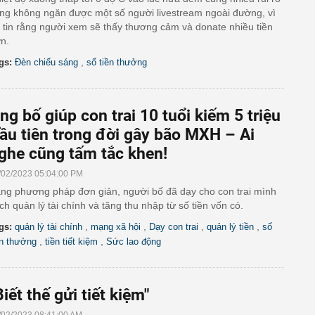
ng không ngăn được một số người livestream ngoài đường, vì
 tin rằng người xem sẽ thấy thương cảm và donate nhiều tiền
n.
,
gs:
Đèn chiếu sáng
số tiền thưởng
ng bố giúp con trai 10 tuổi kiếm 5 triệu
ầu tiên trong đời gây bão MXH – Ai
ghe cũng tấm tắc khen!
/02/2023 05:04:00 PM
ng phương pháp đơn giản, người bố đã dạy cho con trai mình
ch quản lý tài chính và tăng thu nhập từ số tiền vốn có.
,
,
,
,
gs:
quản lý tài chính
mạng xã hội
Dạy con trai
quản lý tiền
số
,
,
ền thưởng
tiền tiết kiệm
Sức lao động
Biết thế gửi tiết kiệm"