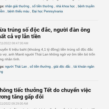
,
,
,
gs:
nhận giải thưởng
số tiền thưởng
nhà khoa học
bệnh truyền
,
,
iễm
bệnh thiếu máu
Đại học Pennsylvania
ừa trúng số độc đắc, người đàn ông
ất cả vợ lẫn tiền
/11/2022 08:47:00 AM
uyển 6 triệu baht (khoảng 4,1 tỷ đồng) tiền trúng số độc đắc
o vợ, anh Manit người Thái Lan không ngờ vợ ôm tiền bỏ trốn
ng nhân tình.
,
,
,
gs:
người Thái Lan
số tiền thưởng
giải độc đắc
tài khoản ngân
ng
hông tiếc thưởng Tết do chuyển việc
ương tăng gấp đôi
/11/2022 09:29:00 AM