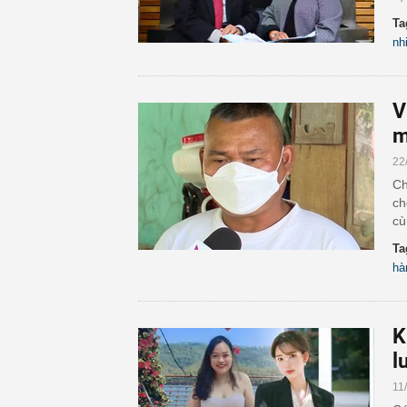
Ta
nh
V
m
22
Ch
ch
cù
Ta
hà
K
l
11