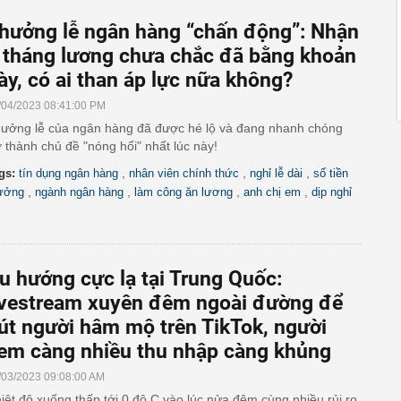
hưởng lễ ngân hàng “chấn động”: Nhận
 tháng lương chưa chắc đã bằng khoản
ày, có ai than áp lực nữa không?
/04/2023 08:41:00 PM
ưởng lễ của ngân hàng đã được hé lộ và đang nhanh chóng
ở thành chủ đề "nóng hổi" nhất lúc này!
,
,
,
gs:
tín dụng ngân hàng
nhân viên chính thức
nghỉ lễ dài
số tiền
,
,
,
,
ưởng
ngành ngân hàng
làm công ăn lương
anh chị em
dịp nghỉ
u hướng cực lạ tại Trung Quốc:
ivestream xuyên đêm ngoài đường để
út người hâm mộ trên TikTok, người
em càng nhiều thu nhập càng khủng
/03/2023 09:08:00 AM
iệt độ xuống thấp tới 0 độ C vào lúc nửa đêm cùng nhiều rủi ro