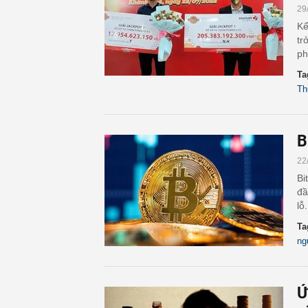
29
Kể
tr
ph
Ta
Th
B
22
Bi
đầ
lỗ.
Ta
ng
Ứ