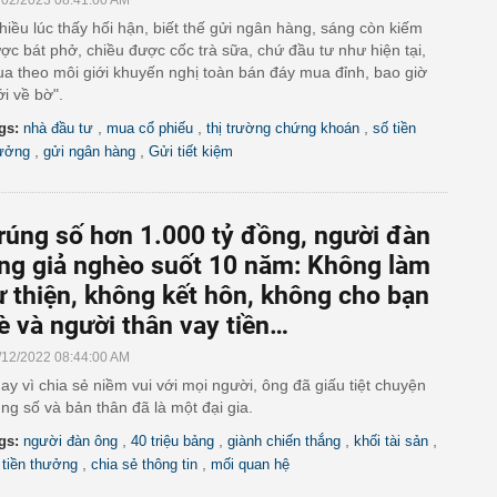
/02/2023 08:41:00 AM
hiều lúc thấy hối hận, biết thế gửi ngân hàng, sáng còn kiếm
ợc bát phở, chiều được cốc trà sữa, chứ đầu tư như hiện tại,
a theo môi giới khuyến nghị toàn bán đáy mua đỉnh, bao giờ
i về bờ".
,
,
,
gs:
nhà đầu tư
mua cổ phiếu
thị trường chứng khoán
số tiền
,
,
ưởng
gửi ngân hàng
Gửi tiết kiệm
rúng số hơn 1.000 tỷ đồng, người đàn
ng giả nghèo suốt 10 năm: Không làm
ừ thiện, không kết hôn, không cho bạn
è và người thân vay tiền…
/12/2022 08:44:00 AM
ay vì chia sẻ niềm vui với mọi người, ông đã giấu tiệt chuyện
úng số và bản thân đã là một đại gia.
,
,
,
,
gs:
người đàn ông
40 triệu bảng
giành chiến thắng
khối tài sản
,
,
 tiền thưởng
chia sẻ thông tin
mối quan hệ