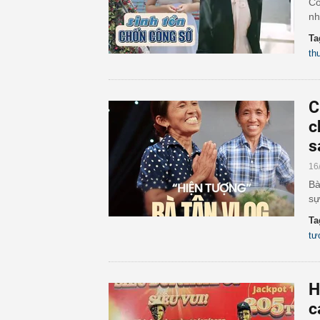
Có
nh
Ta
th
C
c
s
16
Bà
sự
Ta
tư
H
c