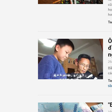
cũ
họ
hơ
Ta
Ô
đ
n
26
Bằ
cá
Ta
ti
"