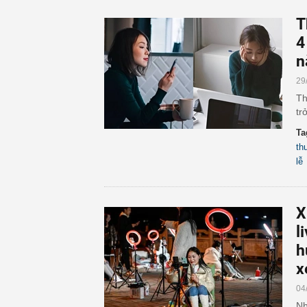
T
4
n
29
Th
tr
Ta
th
lễ
X
l
h
x
04
Nh