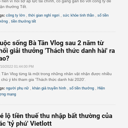
 nên vì nỗi sợ áp lực tài chính, cố gắng gắn bó với công ty để
ận thưởng Tết.
,
,
,
gs:
công ty lớn
thời gian nghỉ ngơi
sức khỏe tinh thần
số tiền
,
ưởng
tiền thưởng tết
uộc sống Bà Tân Vlog sau 2 năm từ
hối giải thưởng 'Thách thức danh hài' ra
ao?
/10/2022 01:44:00 PM
 Tân Vlog từng là một trong những nhân vật nhận được nhiều
 chú ý khi tham gia 'Thách thức danh hài 2020'.
,
,
,
gs:
người phụ nữ
khán giả truyền hình
số tiền thưởng
Hiện
ợng mạng
é lộ tiền thuế thu nhập bất thường của
ác 'tỷ phú' Vietlott