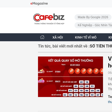
Bỏ qua điều hướng
CafeBiz - Trang chủ
Made By Google 2026
Kế Nghiệp - Góc Nhìn Tà
XÃ HỘI
KINH TẾ VĨ MÔ
K
Tin tức, bài viết mới nhất về :
SỐ TIỀN T
V
h
06
Tố
kh
Th
Ta
th