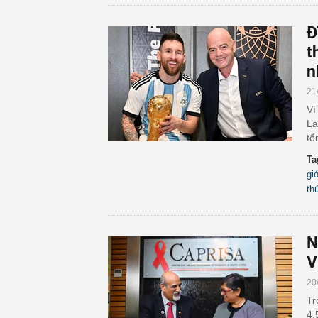
Đ
t
n
21
Vì
La
tổ
Ta
gi
th
N
V
20
Tr
4,