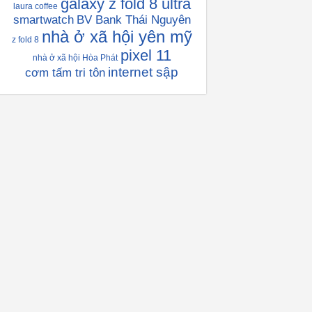
galaxy z fold 8 ultra
laura coffee
smartwatch
BV Bank Thái Nguyên
nhà ở xã hội yên mỹ
z fold 8
pixel 11
nhà ở xã hội Hòa Phát
internet sập
cơm tấm tri tôn