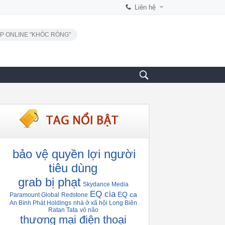
Liên hệ
P ONLINE "KHÓC RÒNG"
bảo vệ quyền lợi người
tiêu dùng
grab bị phạt
Skydance Media
EQ cia
EQ ca
Paramount Global
Redstone
An Bình Phát Holdings
nhà ở xã hội Long Biên
Ratan Tata
vỏ não
thương mại điện thoại