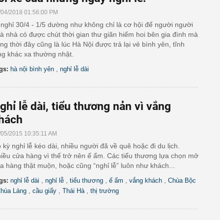
/04/2018 01:56:00 PM
 nghỉ 30/4 - 1/5 dường như không chỉ là cơ hội để người người
à nhà có được chút thời gian thư giãn hiếm hoi bên gia đình mà
ng thời đây cũng là lúc Hà Nội được trả lại vẻ bình yên, tĩnh
ng khác xa thường nhật.
,
gs:
hà nội bình yên
nghỉ lễ dài
ghỉ lễ dài, tiểu thương nản vì vắng
hách
/05/2015 10:35:11 AM
 kỳ nghỉ lễ kéo dài, nhiều người đã về quê hoặc đi du lịch.
iều cửa hàng vì thế trở nên ế ẩm. Các tiểu thương lựa chọn mở
a hàng thật muộn, hoặc cũng “nghỉ lễ” luôn như khách...
,
,
,
,
,
gs:
nghỉ lễ dài
nghỉ lễ
tiểu thương
ế ẩm
vắng khách
Chùa Bộc
,
,
,
hùa Láng
cầu giấy
Thái Hà
thị trường