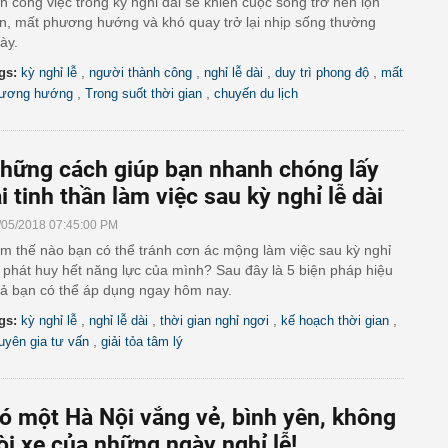
n công việc trong kỳ nghỉ dài sẽ khiến cuộc sống trở nên lộn
n, mất phương hướng và khó quay trở lại nhịp sống thường
ày.
,
,
,
,
gs:
kỳ nghỉ lễ
người thành công
nghỉ lễ dài
duy trì phong độ
mất
,
,
ương hướng
Trong suốt thời gian
chuyến du lịch
hững cách giúp bạn nhanh chóng lấy
ại tinh thần làm việc sau kỳ nghỉ lễ dài
/05/2018 07:45:00 PM
m thế nào bạn có thể tránh cơn ác mộng làm việc sau kỳ nghỉ
 phát huy hết năng lực của mình? Sau đây là 5 biện pháp hiệu
ả bạn có thể áp dụng ngay hôm nay.
,
,
,
,
gs:
kỳ nghỉ lễ
nghỉ lễ dài
thời gian nghỉ ngơi
kế hoạch thời gian
,
uyên gia tư vấn
giải tỏa tâm lý
ó một Hà Nội vắng vẻ, bình yên, không
òi xe của những ngày nghỉ lễ!