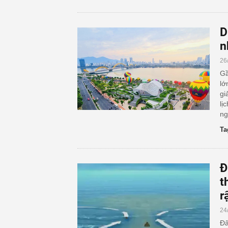
D
n
26
Gầ
lớ
gi
lị
ng
Ta
Đ
t
r
24
Đâ