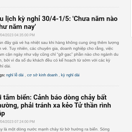
u lịch kỳ nghỉ 30/4-1/5: 'Chưa năm nào
hư năm nay'
/04/2023 04:35:00 PM
n đây giá vé hạ nhiệt sau khi hàng không cung ứng thêm lượng
n vé. Tuy nhiên, các chuyên gia, doanh nghiệp cho rằng, việc
ảm cận ngày như vậy cũng chỉ “gỡ gạc” phần nào cho ngành du
ch, bởi vì đa số du khách đều có kế hoạch từ sớm với các kỳ
hỉ dài.
,
,
gs:
nghỉ lễ dài
cơ sở kinh doanh
kỳ nghỉ dài
i tắm biển: Cảnh báo dòng chảy bất
hường, phải tránh xa kẻo Tử thần rình
ập
/04/2023 07:24:00 PM
y là một dòng nước mạnh chảy từ bờ hướng ra biển. Sóng