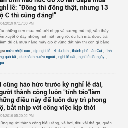
ghỉ lễ: “Đông thì đông thật, nhưng 13
ộ C thì cũng đáng!”
/04/2019 07:17:00 PM
ữa những cơn mưa mù ướt nhẹp và sương mù mịt, vẫn thấy
ểm xuyết ở đây những nét mặt rạng rỡ, du lịch mà, được trải
iệm đủ cả mưa nắng mây gió ở vùng đất này thì còn gì bằng.
,
,
,
,
gs:
mức nhiệt cao
dịp nghỉ lễ
đi du lịch
thành phố Lào Cai
tình
,
,
,
,
ạng quá tải
du khách nước ngoài
nghỉ lễ dài
nghỉ lễ dài ngày
pa
i cũng háo hức trước kỳ nghỉ lễ dài,
gười thành công luôn "tỉnh táo"làm
hững điều này để luôn duy trì phong
ộ, bắt nhịp với công việc kịp thời
/04/2019 05:20:02 PM
ững người thành công hiểu rằng, xả hơi, tiêu xài thả ga, quên