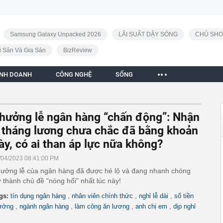
Samsung Galaxy Unpacked 2026
LÃI SUẤT DẬY SÓNG
CHỦ SHO
i Sản Và Gia Sản
BizReview
INH DOANH
CÔNG NGHỆ
SỐNG
I
hưởng lễ ngân hàng “chấn động”: Nhận
 tháng lương chưa chắc đã bằng khoản
ày, có ai than áp lực nữa không?
/04/2023 08:41:00 PM
ưởng lễ của ngân hàng đã được hé lộ và đang nhanh chóng
ở thành chủ đề "nóng hổi" nhất lúc này!
,
,
,
gs:
tín dụng ngân hàng
nhân viên chính thức
nghỉ lễ dài
số tiền
,
,
,
,
ưởng
ngành ngân hàng
làm công ăn lương
anh chị em
dịp nghỉ