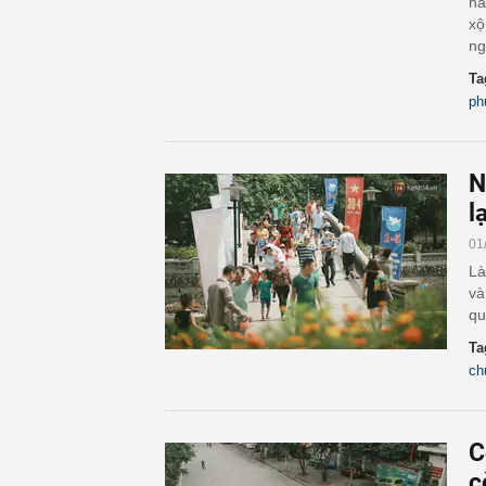
hẳ
xộ
ng
Ta
ph
N
l
01
Là
và
qu
Ta
ch
C
c