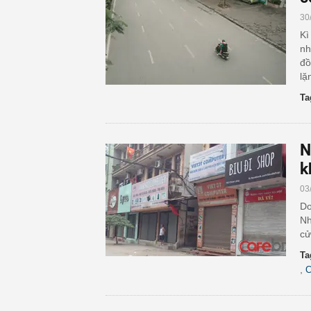
30
Kì
nh
đồ
lặ
Ta
N
k
03
Do
Nh
cử
Ta
,
C