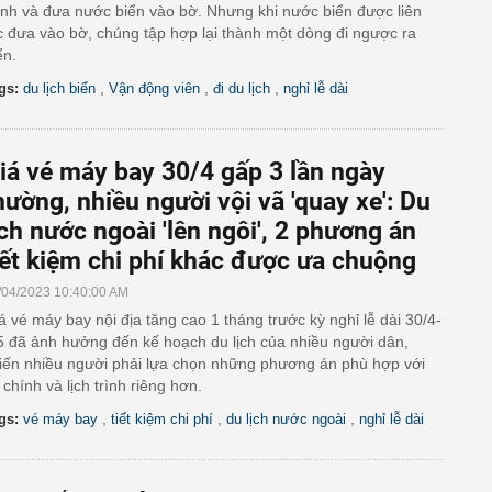
nh và đưa nước biển vào bờ. Nhưng khi nước biển được liên
c đưa vào bờ, chúng tập hợp lại thành một dòng đi ngược ra
ển.
,
,
,
gs:
du lịch biển
Vận động viên
đi du lịch
nghỉ lễ dài
iá vé máy bay 30/4 gấp 3 lần ngày
hường, nhiều người vội vã 'quay xe': Du
ịch nước ngoài 'lên ngôi', 2 phương án
iết kiệm chi phí khác được ưa chuộng
/04/2023 10:40:00 AM
á vé máy bay nội địa tăng cao 1 tháng trước kỳ nghỉ lễ dài 30/4-
5 đã ảnh hưởng đến kế hoạch du lịch của nhiều người dân,
iến nhiều người phải lựa chọn những phương án phù hợp với
i chính và lịch trình riêng hơn.
,
,
,
gs:
vé máy bay
tiết kiệm chi phí
du lịch nước ngoài
nghỉ lễ dài