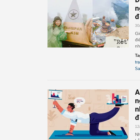
n
đ
30
Gi
đi
nh
Ta
tr
Sa
A
n
n
đ
12
Nh