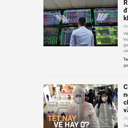
R
đ
k
04
Vi
tr
gi
cá
Ta
gi
C
n
c
v
22
Sa