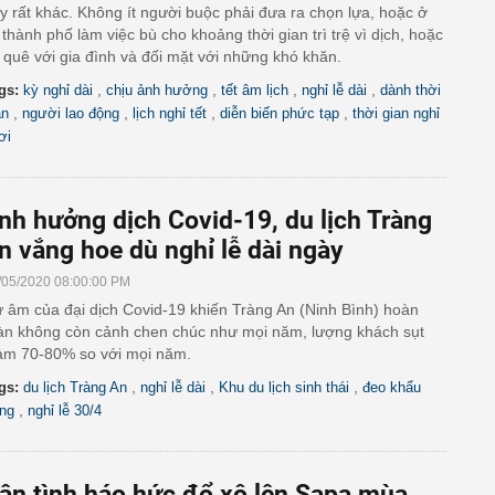
y rất khác. Không ít người buộc phải đưa ra chọn lựa, hoặc ở
i thành phố làm việc bù cho khoảng thời gian trì trệ vì dịch, hoặc
 quê với gia đình và đối mặt với những khó khăn.
,
,
,
,
gs:
kỳ nghỉ dài
chịu ảnh hưởng
tết âm lịch
nghỉ lễ dài
dành thời
,
,
,
,
an
người lao động
lịch nghỉ tết
diễn biến phức tạp
thời gian nghỉ
ơi
nh hưởng dịch Covid-19, du lịch Tràng
n vắng hoe dù nghỉ lễ dài ngày
/05/2020 08:00:00 PM
 âm của đại dịch Covid-19 khiến Tràng An (Ninh Bình) hoàn
àn không còn cảnh chen chúc như mọi năm, lượng khách sụt
ảm 70-80% so với mọi năm.
,
,
,
gs:
du lịch Tràng An
nghỉ lễ dài
Khu du lịch sinh thái
đeo khẩu
,
ang
nghỉ lễ 30/4
ân tình háo hức đổ xô lên Sapa mùa