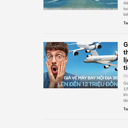
đá
tụ
bi
Ta
G
t
l
t
05
Gi
1/
kh
tà
Ta