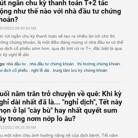
út ngắn chu kỳ thanh toán T+2 tác
ộng như thế nào với nhà đầu tư chứng
hoán?
/07/2022 08:40:54 AM
ệc rút ngắn chu kỳ thanh toán sẽ tạo ra nhiều lợi ích cho thị
ường chứng khoán, là một điều đáng mừng vì nhà đầu tư có thể
ao dịch cổ phiếu sớm hơn, qua đó bớt rủi ro T+, đặc biệt là qua
c kỳ nghỉ lễ dài.
,
,
,
gs:
nhà đầu tư
nhà đầu tư chứng khoán
thị trường chứng khoán
,
,
ao dịch cổ phiếu
nghỉ lễ dài
trung tâm lưu ký chứng khoán
uối năm trăn trở chuyện về quê: Khi kỳ
ghỉ dài nhất đã là... "nghỉ dịch", Tết này
họn ở lại "cày bù" hay nhất quyết sum
ầy trong nơm nớp lo âu?
/12/2021 08:25:39 AM
u một năm chịu ảnh hưởng nặng nề của dịch bệnh, Tết năm