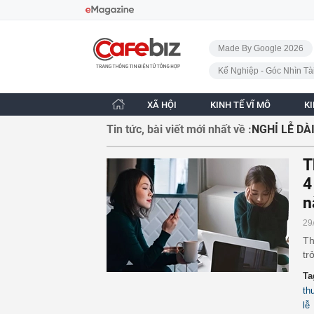
Bỏ qua điều hướng
CafeBiz - Trang chủ
Made By Google 2026
Kế Nghiệp - Góc Nhìn Tà
XÃ HỘI
KINH TẾ VĨ MÔ
K
Tin tức, bài viết mới nhất về :
NGHỈ LỄ DÀ
T
4
n
29
Th
tr
Ta
th
lễ