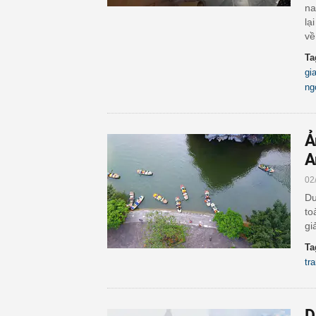
na
lạ
về
Ta
gi
ng
Ả
A
02
Dư
to
gi
Ta
tr
D