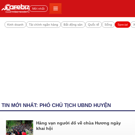
Đọc nhiều
Mới nhất
Kinh doanh
Tài chính ngân hàng
Bất động sản
Quốc tế
Sống
Special
X
TIN MỚI NHẤT: PHÓ CHỦ TỊCH UBND HUYỆN
Hàng vạn người đổ về chùa Hương ngày
khai hội