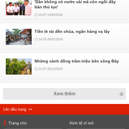
'Dân không có nước xài mà còn ngồi đây
bàn thủ tục'
20:07 13/04/2016
Tiền lẻ rải đền chùa, ngân hàng vạ lây
14:25 26/01/2016
Những cánh đồng trăm triệu bên sông Đáy
21:07 26/12/2015
Xem thêm
Lên đầu trang
Trang chủ
Kinh tế vĩ mô