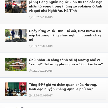
[Ảnh] Hàng nghìn người đón thi thể các nạn
nhân tử vong trong thùng xe cotainer ở Anh
về quê nhà Nghệ An, Hà Tĩnh
19:32 27/11/2019
Cháy rừng ở Hà Tĩnh: Đổ cát, tưới nước lên
nắp bể xăng hàng chục nghìn lít tránh cháy
nổ
16:47 29/06/2019
Chủ nhân 18 công trình sẽ bị cưỡng chế vì
"xẻ thịt" đất rừng phòng hộ ở Sóc Sơn là ai?
16:01 02/11/2018
Tăng 54% giá vé thăm quan chùa Hương,
lãnh đạo huyện khẳng định là phù hợp
19:56 03/01/2017