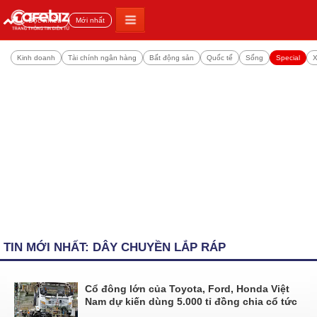
Đọc nhiều
Mới nhất
Kinh doanh
Tài chính ngân hàng
Bất động sản
Quốc tế
Sống
Special
X
TIN MỚI NHẤT: DÂY CHUYỀN LẮP RÁP
Cổ đông lớn của Toyota, Ford, Honda Việt
Nam dự kiến dùng 5.000 tỉ đồng chia cổ tức