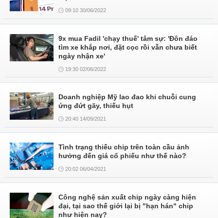
09:10 30/06/2022
9x mua Fadil 'chạy thuế' tâm sự: 'Đôn đáo
tìm xe khắp nơi, đặt cọc rồi vẫn chưa biết
ngày nhận xe'
19:30 02/06/2022
Doanh nghiệp Mỹ lao đao khi chuỗi cung
ứng đứt gãy, thiếu hụt
20:40 14/09/2021
Tình trạng thiếu chip trên toàn cầu ảnh
hưởng đến giá cổ phiếu như thế nào?
20:02 06/04/2021
Công nghệ sản xuất chip ngày càng hiện
đại, tại sao thế giới lại bị "hạn hán" chip
như hiện nay?