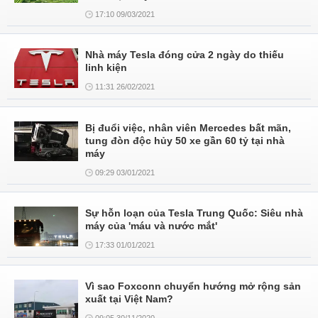
17:10 09/03/2021
Nhà máy Tesla đóng cửa 2 ngày do thiếu
linh kiện
11:31 26/02/2021
Bị đuổi việc, nhân viên Mercedes bất mãn,
tung đòn độc hủy 50 xe gần 60 tỷ tại nhà
máy
09:29 03/01/2021
Sự hỗn loạn của Tesla Trung Quốc: Siêu nhà
máy của 'máu và nước mắt'
17:33 01/01/2021
Vì sao Foxconn chuyển hướng mở rộng sản
xuất tại Việt Nam?