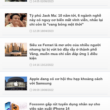
14:05 02/06/2023
Tỷ phú Jack Ma: 10 năm tới, 6 ngành nghề
này có nguy cơ biến mất vĩnh viễn, nhắc lại
chỉ còn là "vang bóng một thời"
12:28 18/04/2023
Siêu xe Ferrari là mơ ước của nhiều người
nhưng lại bị vứt bỏ đầy rẫy ở thành phố
Vàng, muốn mua chỉ cần đáp ứng 1 điều
kiện
14:16 13/12/2022
Apple đang có cơ hội thu hẹp khoảng cách
với Samsung
09:09 19/08/2022
Foxconn gấp rút tuyển dụng nhân sự cho
việc sản xuất iPhone 14