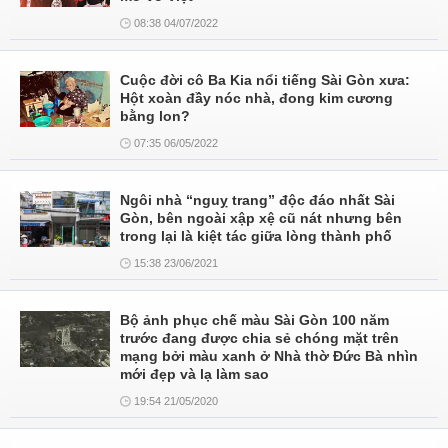
08:38 04/07/2022
Cuộc đời cô Ba Kia nổi tiếng Sài Gòn xưa:
Hột xoàn đầy nóc nhà, đong kim cương
bằng lon?
07:35 06/05/2022
Ngôi nhà “nguỵ trang” độc đáo nhất Sài
Gòn, bên ngoài xập xệ cũ nát nhưng bên
trong lại là kiệt tác giữa lòng thành phố
15:38 23/06/2021
Bộ ảnh phục chế màu Sài Gòn 100 năm
trước đang được chia sẻ chóng mặt trên
mạng bởi màu xanh ở Nhà thờ Đức Bà nhìn
mới đẹp và lạ làm sao
19:54 21/05/2020