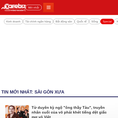
Đọc nhiều
Mới nhất
Kinh doanh
Tài chính ngân hàng
Bất động sản
Quốc tế
Sống
Special
X
TIN MỚI NHẤT: SÀI GÒN XƯA
Từ duyên kỳ ngộ "ông thầy Tàu", truyền
nhân cuối của võ phái khét tiếng dệt giấc
mơ võ Việt