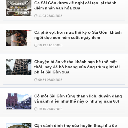
Ga Sài Gòn được đề nghị cải tạo lại thành
điểm nhấn văn hóa xưa
11:03 27/02/2018
Cà phê vợt hơn nửa thế kỷ ở Sài Gòn, khách
ngồi dọc con hẻm suốt ngày đêm
10:13 11/11/2016
Chuyện bí ẩn về tòa khách sạn bề thế một
thời, nay đã bỏ hoang của ông trùm giới tài
phiệt Sài Gòn xưa
09:34 06/09/2016
Có một Sài Gòn từng thanh lịch, duyên dáng
và sành điệu như thế này ở những năm 60!
19:15 27/03/2016
Cận cảnh dinh thự của huyền thoại địa ốc