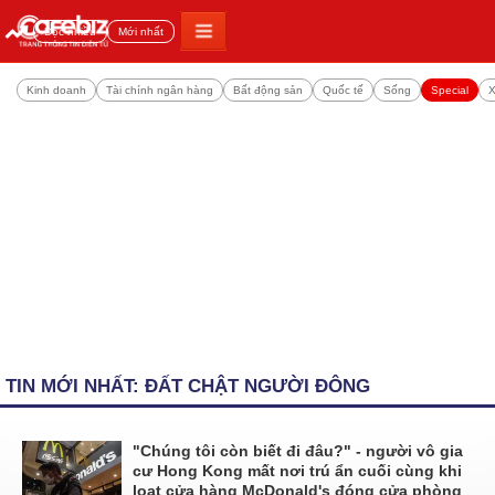
Đọc nhiều
Mới nhất
Kinh doanh
Tài chính ngân hàng
Bất động sản
Quốc tế
Sống
Special
X
TIN MỚI NHẤT: ĐẤT CHẬT NGƯỜI ĐÔNG
"Chúng tôi còn biết đi đâu?" - người vô gia
cư Hong Kong mất nơi trú ẩn cuối cùng khi
loạt cửa hàng McDonald's đóng cửa phòng