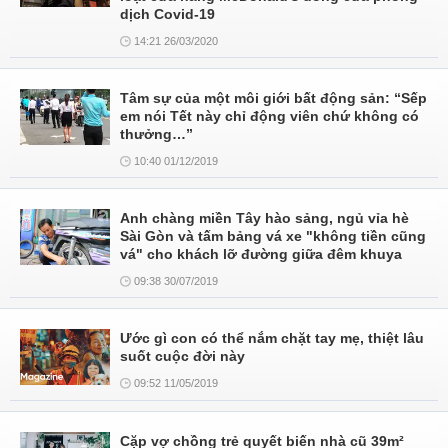
dịch Covid-19
14:21 26/03/2020
Tâm sự của một môi giới bất động sản: “Sếp
em nói Tết này chỉ động viên chứ không có
thưởng…”
10:40 01/12/2019
Anh chàng miền Tây hào sảng, ngủ vỉa hè
Sài Gòn và tấm bảng vá xe "không tiền cũng
vá" cho khách lỡ đường giữa đêm khuya
09:38 30/07/2019
Ước gì con có thể nắm chặt tay mẹ, thiệt lâu
suốt cuộc đời này
09:52 11/05/2019
Cặp vợ chồng trẻ quyết biến nhà cũ 39m²