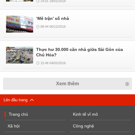
14:01 18/01/2018
‘Mê trận’ số nhà
08:44 06/12/2016
Thực hư 30.000 căn nhà giữa Sài Gòn của
Chú Hỏa?
15:46 04/02/2016
Xem thêm
Lên đầu trang
Trang chủ
Kinh tế vĩ mô
Xã hội
Công nghệ