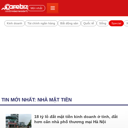
Đọc nhiều
Mới nhất
Kinh doanh
Tài chính ngân hàng
Bất động sản
Quốc tế
Sống
Special
X
TIN MỚI NHẤT: NHÀ MẶT TIỀN
18 tỷ lô đất mặt tiền kinh doanh ở tỉnh, đắt
hơn căn nhà phố thương mại Hà Nội