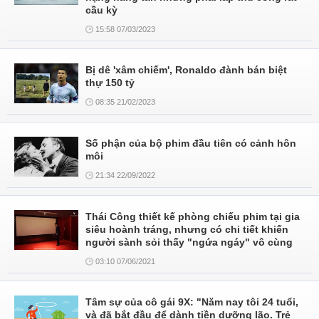
cầu kỳ
15:58 07/03/2023
Bị dê 'xâm chiếm', Ronaldo đành bán biệt
thự 150 tỷ
08:35 21/02/2023
Số phận của bộ phim đầu tiên có cảnh hôn
môi
21:34 22/09/2022
Thái Công thiết kế phòng chiếu phim tại gia
siêu hoành tráng, nhưng có chi tiết khiến
người sành sỏi thấy "ngứa ngáy" vô cùng
03:10 07/06/2021
Tâm sự của cô gái 9X: "Năm nay tôi 24 tuổi,
và đã bắt đầu để dành tiền dưỡng lão. Trẻ