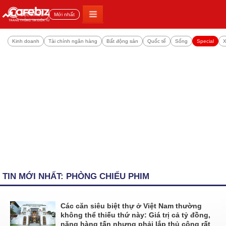
Đọc nhiều
Mới nhất
Kinh doanh
Tài chính ngân hàng
Bất động sản
Quốc tế
Sống
Special
X
TIN MỚI NHẤT: PHÒNG CHIẾU PHIM
Các căn siêu biệt thự ở Việt Nam thường
không thể thiếu thứ này: Giá trị cả tỷ đồng,
nặng hàng tấn nhưng phải lắp thủ công rất