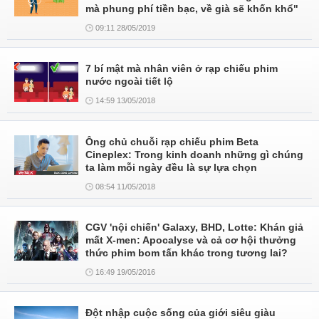
mà phung phí tiền bạc, về già sẽ khốn khổ"
09:11 28/05/2019
7 bí mật mà nhân viên ở rạp chiếu phim
nước ngoài tiết lộ
14:59 13/05/2018
Ông chủ chuỗi rạp chiếu phim Beta
Cineplex: Trong kinh doanh những gì chúng
ta làm mỗi ngày đều là sự lựa chọn
08:54 11/05/2018
CGV 'nội chiến' Galaxy, BHD, Lotte: Khán giả
mất X-men: Apocalyse và cả cơ hội thưởng
thức phim bom tấn khác trong tương lai?
16:49 19/05/2016
Đột nhập cuộc sống của giới siêu giàu