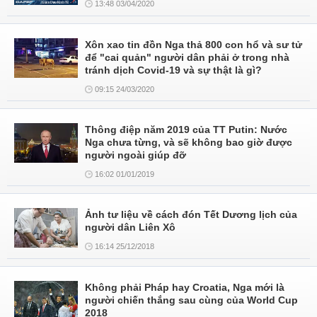
13:48 03/04/2020
Xôn xao tin đồn Nga thả 800 con hổ và sư tử
để "cai quản" người dân phải ở trong nhà
tránh dịch Covid-19 và sự thật là gì?
09:15 24/03/2020
Thông điệp năm 2019 của TT Putin: Nước
Nga chưa từng, và sẽ không bao giờ được
người ngoài giúp đỡ
16:02 01/01/2019
Ảnh tư liệu về cách đón Tết Dương lịch của
người dân Liên Xô
16:14 25/12/2018
Không phải Pháp hay Croatia, Nga mới là
người chiến thắng sau cùng của World Cup
2018