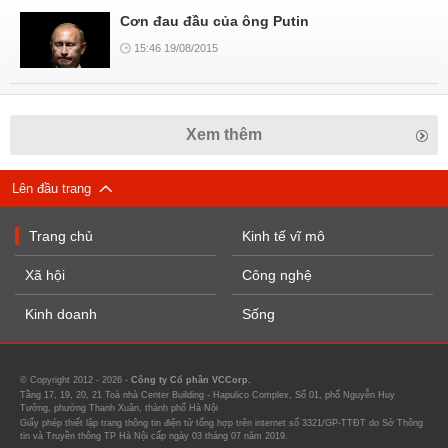
Cơn đau đầu của ông Putin
15:46 19/08/2015
Xem thêm
Lên đầu trang
Trang chủ
Kinh tế vĩ mô
Xã hội
Công nghệ
Kinh doanh
Sống
© Copyright 2012 - 2026 -
Công ty Cổ phần VCCorp.
Tầng 17, 19, 20, 21 Toà nhà Center Building - Hapulico Complex, Số 01, phố Nguyễn Huy
Tưởng, phường Thanh Xuân, thành phố Hà Nội
Giấy phép thiết lập trang thông tin điện tử tổng hợp trên internet số 3321/GP-TTĐT do Sở Thông
tin và Truyền thông TP Hà Nội cấp ngày 03 tháng 07 năm 2019.