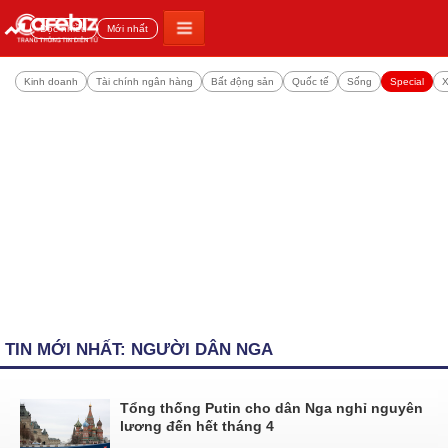
Đọc nhiều
Mới nhất
Kinh doanh
Tài chính ngân hàng
Bất động sản
Quốc tế
Sống
Special
X
TIN MỚI NHẤT: NGƯỜI DÂN NGA
Tổng thống Putin cho dân Nga nghỉ nguyên
lương đến hết tháng 4