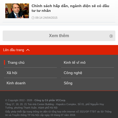
Chính sách hấp dẫn, ngành điện sẽ có đầu
tư tư nhân
09:14 24/04/2015
Xem thêm
Lên đầu trang
Trang chủ
Kinh tế vĩ mô
Xã hội
Công nghệ
Kinh doanh
Sống
© Copyright 2012 - 2026 -
Công ty Cổ phần VCCorp.
Tầng 17, 19, 20, 21 Toà nhà Center Building - Hapulico Complex, Số 01, phố Nguyễn Huy
Tưởng, phường Thanh Xuân, thành phố Hà Nội
Giấy phép thiết lập trang thông tin điện tử tổng hợp trên internet số 3321/GP-TTĐT do Sở Thông
tin và Truyền thông TP Hà Nội cấp ngày 03 tháng 07 năm 2019.