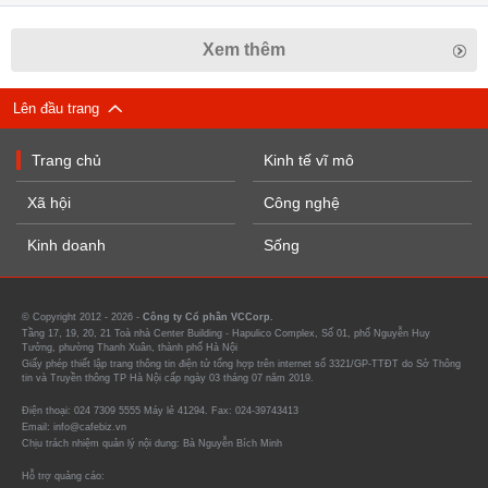
Xem thêm
Lên đầu trang
Trang chủ
Kinh tế vĩ mô
Xã hội
Công nghệ
Kinh doanh
Sống
© Copyright 2012 - 2026 -
Công ty Cổ phần VCCorp.
Tầng 17, 19, 20, 21 Toà nhà Center Building - Hapulico Complex, Số 01, phố Nguyễn Huy
Tưởng, phường Thanh Xuân, thành phố Hà Nội
Giấy phép thiết lập trang thông tin điện tử tổng hợp trên internet số 3321/GP-TTĐT do Sở Thông
tin và Truyền thông TP Hà Nội cấp ngày 03 tháng 07 năm 2019.
Điện thoại: 024 7309 5555 Máy lẻ 41294. Fax: 024-39743413
Email: info@cafebiz.vn
Chịu trách nhiệm quản lý nội dung: Bà Nguyễn Bích Minh
Hỗ trợ quảng cáo: