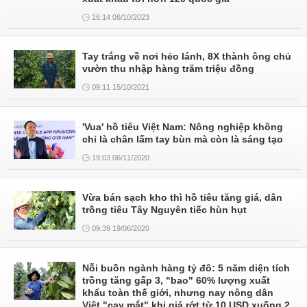
16:14 06/10/2023
Tay trắng về nơi hẻo lánh, 8X thành ông chủ
vườn thu nhập hàng trăm triệu đồng
09:11 15/10/2021
'Vua' hồ tiêu Việt Nam: Nông nghiệp không
chỉ là chân lấm tay bùn mà còn là sáng tạo
19:03 06/11/2020
Vừa bán sạch kho thì hồ tiêu tăng giá, dân
trồng tiêu Tây Nguyên tiếc hùn hụt
09:39 19/06/2020
Nỗi buồn ngành hàng tỷ đô: 5 năm diện tích
trồng tăng gấp 3, "bao" 60% lượng xuất
khẩu toàn thế giới, nhưng nay nông dân
Việt "cay mắt" khi giá rớt từ 10 USD xuống 2