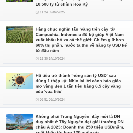
10.500 tỷ từ chính Hoa Kỳ
11:24 09/04/2025
Hàng chục nghìn tấn ‘vàng trên cây’ từ
Campuchia, Indonesia đổ bộ giúp Việt Nam
xuất khẩu bỏ xa cả thế giới: Chiếm giữ hơn
60% thị phần, nước ta thu về hàng tỷ USD kể
từ đầu năm
19:30 14/10/2024
Hồ tiêu trở thành 'nông sản tỷ USD' sau
đúng 1 thập kỷ: Nhìn lại lời cảnh báo giấc
mơ vàng đen 1 tấn tiêu bằng 6,5 cây vàng
của 'vua tiêu'
08:51 08/10/2024
Không phải Trung Nguyên, đây mới là DN
duy nhất ở Tây Nguyên đạt giải thưởng DN
châu Á 2023: Doanh thu 250 triệu USD/năm,
xuất khẩu tới hơn 120 quốc gia