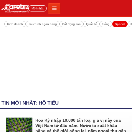
Đọc nhiều
Mới nhất
Kinh doanh
Tài chính ngân hàng
Bất động sản
Quốc tế
Sống
Special
X
TIN MỚI NHẤT: HỒ TIÊU
Hoa Kỳ nhập 10.000 tấn loại gia vị này của
Việt Nam từ đầu năm: Nước ta xuất khẩu
bằng cả thế giới cộng lại, năm ngoái thu gần