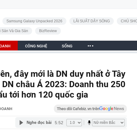
Samsung Galaxy Unpacked 2026
LÃI SUẤT DẬY SÓNG
CHỦ SHO
i Sản Và Gia Sản
BizReview
DOANH
CÔNG NGHỆ
SỐNG
n, đây mới là DN duy nhất ở Tây
g DN châu Á 2023: Doanh thu 250
ẩu tới hơn 120 quốc gia
 DOANH
Theo dõi Cafebiz.vn trên
5:52
Nghe đọc bài