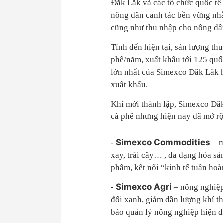
Đăk Lăk và các tổ chức quốc t
nông dân canh tác bền vững nh
cũng như thu nhập cho nông dân
Tính đến hiện tại, sản lượng th
phê/năm, xuất khẩu tới 125 quốc
lớn nhất của Simexco Đăk Lăk 
xuất khẩu.
Khi mới thành lập, Simexco Đăk
cà phê nhưng hiện nay đã mở r
Simexco Commodities
-
– m
xay, trái cây… , đa dạng hóa 
phẩm, kết nối “kinh tế tuần hoà
Simexco Agri
-
– nông nghiệp
đổi xanh, giảm dần lượng khí th
bảo quản lý nông nghiệp hiện đ