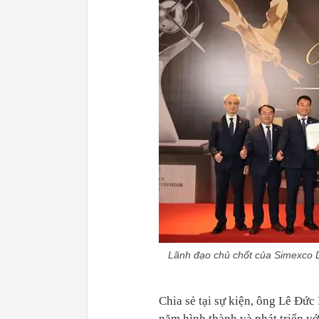
Lãnh đạo chủ chốt của Simexco D
Chia sẻ tại sự kiện, ông Lê Đứ
năm hình thành và phát triển vớ