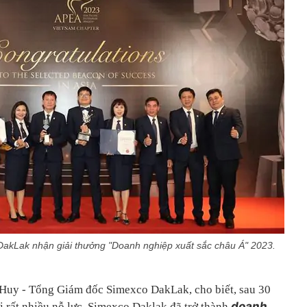
akLak nhận giải thưởng "Doanh nghiệp xuất sắc châu Á" 2023.
c Huy - Tổng Giám đốc Simexco DakLak, cho biết, sau 30
doanh
i rất nhiều nỗ lực, Simexco Daklak đã trở thành