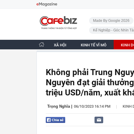
Bỏ qua điều hướng
CafeBiz - Trang chủ
Made By Google 2026
Kế Nghiệp - Góc Nhìn Tà
XÃ HỘI
KINH TẾ VĨ MÔ
KINH 
Không phải Trung Nguyê
Nguyên đạt giải thưởn
triệu USD/năm, xuất kh
|
Trọng Nghĩa
|
06/10/2023 16:14 PM
KINH