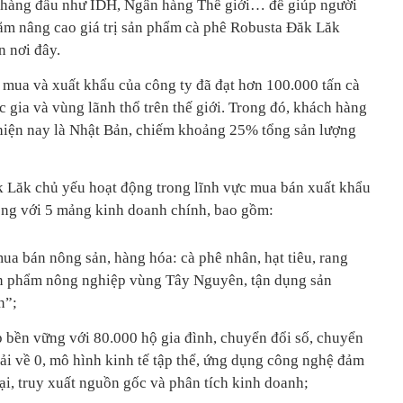
ế hàng đầu như IDH, Ngân hàng Thế giới… để giúp người
ằm nâng cao giá trị sản phẩm cà phê Robusta Đăk Lăk
 nơi đây.
u mua và xuất khẩu của công ty đã đạt hơn 100.000 tấn cà
 gia và vùng lãnh thổ trên thế giới. Trong đó, khách hàng
hiện nay là Nhật Bản, chiếm khoảng 25% tổng sản lượng
 Lăk chủ yếu hoạt động trong lĩnh vực mua bán xuất khẩu
ộng với 5 mảng kinh doanh chính, bao gồm:
ua bán nông sản, hàng hóa: cà phê nhân, hạt tiêu, rang
sản phẩm nông nghiệp vùng Tây Nguyên, tận dụng sản
n”;
 bền vững với 80.000 hộ gia đình, chuyển đổi số, chuyển
ải về 0, mô hình kinh tế tập thể, ứng dụng công nghệ đảm
ại, truy xuất nguồn gốc và phân tích kinh doanh;