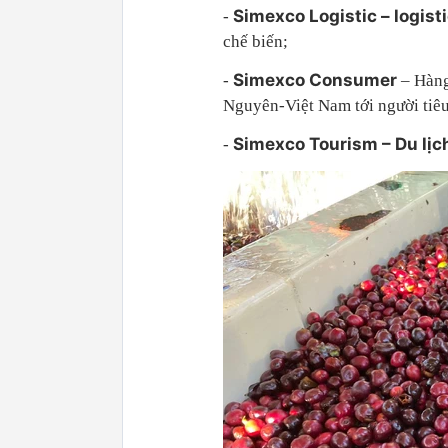
Simexco Logistic – logist
-
chế biến;
Simexco Consumer
-
– Hàng
Nguyên-Việt Nam tới người tiêu 
Simexco Tourism – Du lị
-