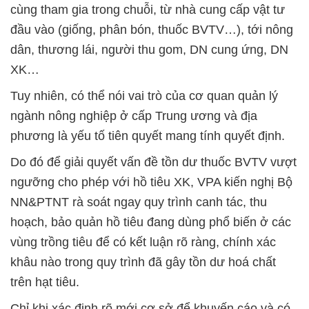
cùng tham gia trong chuỗi, từ nhà cung cấp vật tư
đầu vào (giống, phân bón, thuốc BVTV…), tới nông
dân, thương lái, người thu gom, DN cung ứng, DN
XK…
Tuy nhiên, có thể nói vai trò của cơ quan quản lý
ngành nông nghiệp ở cấp Trung ương và địa
phương là yếu tố tiên quyết mang tính quyết định.
Do đó để giải quyết vấn đề tồn dư thuốc BVTV vượt
ngưỡng cho phép với hồ tiêu XK, VPA kiến nghị Bộ
NN&PTNT rà soát ngay quy trình canh tác, thu
hoạch, bảo quản hồ tiêu đang dùng phổ biến ở các
vùng trồng tiêu để có kết luận rõ ràng, chính xác
khâu nào trong quy trình đã gây tồn dư hoá chất
trên hạt tiêu.
Chỉ khi xác định rõ mới cơ sở để khuyến cáo và có