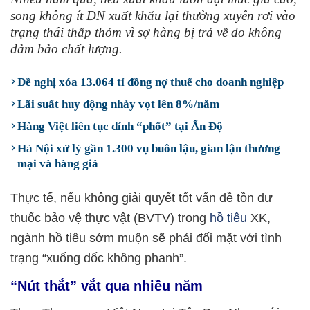
song không ít DN xuất khẩu lại thường xuyên rơi vào
trạng thái thấp thỏm vì sợ hàng bị trả về do không
đảm bảo chất lượng.
Đề nghị xóa 13.064 tỉ đồng nợ thuế cho doanh nghiệp
Lãi suất huy động nhảy vọt lên 8%/năm
Hàng Việt liên tục dính “phốt” tại Ấn Độ
Hà Nội xử lý gần 1.300 vụ buôn lậu, gian lận thương
mại và hàng giả
Thực tế, nếu không giải quyết tốt vấn đề tồn dư
thuốc bảo vệ thực vật (BVTV) trong
hồ tiêu
XK,
ngành hồ tiêu sớm muộn sẽ phải đối mặt với tình
trạng “xuống dốc không phanh”.
“Nút thắt” vắt qua nhiều năm