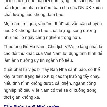
lái từ các hộ nhỏ dẫn tới tình trạng tiêu sạch và tiêu
bẩn trộn lẫn nhau rồi đem bán cho các DN XK khiến
chất lượng tiêu không đảm bảo.
Một năm trôi qua, vẫn “nút thắt” cũ, vẫn câu chuyện
tiêu XK không đảm bảo chất lượng, song dường
như mối lo ngày càng nghiêm trọng hơn.
Theo ông Đỗ Hà Nam, Chủ tịch VPA, lo lắng nhất là
các đối thủ khác của Việt Nam lợi dụng tình hình để
làm ảnh hưởng uy tín ngành hồ tiêu.
Xuất phát từ việc bị Tây Ban Nha cảnh báo, có thể
xảy ra tình trạng tiêu XK bị các thị trường tẩy chay.
Nếu tình hình không được cải thiện, ngành công
nghiệp hồ tiêu Việt Nam có thể sẽ đi xuống trong
thời gian không xa.
Cần “bàn tay” Nhà nước