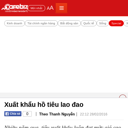
A
A
Đọc nhiều
Mới nhất
Kinh doanh
Tài chính ngân hàng
Bất động sản
Quốc tế
Sống
Special
X
Xuất khẩu hồ tiêu lao đao
|
|
0
Theo Thanh Nguyễn
22:12 28/02/2016
Nhiều năm qua, tiêu xuất khẩu luôn đạt mức giá cao,