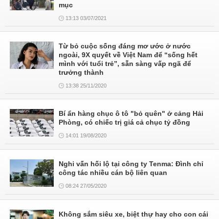
mục
13:13 03/07/2021
Từ bỏ cuộc sống đáng mơ ước ở nước
ngoài, 9X quyết về Việt Nam để “sống hết
mình với tuổi trẻ”, sẵn sàng vấp ngã để
trưởng thành
13:38 25/11/2020
Bí ẩn hàng chục ô tô "bỏ quên" ở cảng Hải
Phòng, có chiếc trị giá cả chục tỷ đồng
14:01 19/08/2020
Nghi vấn hối lộ tại công ty Tenma: Đình chỉ
công tác nhiều cán bộ liên quan
08:24 27/05/2020
Không sắm siêu xe, biệt thự hay cho con cái