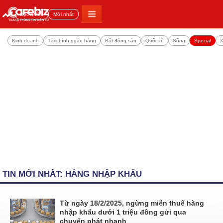
Đọc nhiều
Mới nhất
Kinh doanh
Tài chính ngân hàng
Bất động sản
Quốc tế
Sống
Special
X
TIN MỚI NHẤT: HÀNG NHẬP KHẨU
Từ ngày 18/2/2025, ngừng miễn thuế hàng
nhập khẩu dưới 1 triệu đồng gửi qua
chuyển phát nhanh