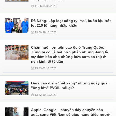
11:36 04/01/2025
Đà Nẵng: Lập loạt công ty ‘ma’, buôn lậu trót
lọt 210 lô hàng nhập khẩu
19:50 29/12/2022
Chăn nuôi lợn trên cao ốc ở Trung Quốc:
Từng bị coi là bất hợp pháp nhưng đang là
sự đảm bảo cho những bữa cơm có thịt ở
nền kinh tế tỷ dân
13:43 02/11/2022
Giữa cao điểm “hết xăng” những ngày qua,
"ông lớn" PVOIL nói gì?
13:52 10/10/2022
Apple, Google... chuyển dây chuyền sản
xuất sang Việt Nam sẽ giúp hàng triệu người