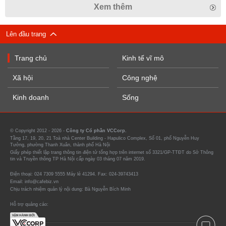
Xem thêm
Lên đầu trang
Trang chủ
Kinh tế vĩ mô
Xã hội
Công nghệ
Kinh doanh
Sống
© Copyright 2012 - 2026 -
Công ty Cổ phần VCCorp.
Tầng 17, 19, 20, 21 Toà nhà Center Building - Hapulico Complex, Số 01, phố Nguyễn Huy
Tưởng, phường Thanh Xuân, thành phố Hà Nội
Giấy phép thiết lập trang thông tin điện tử tổng hợp trên internet số 3321/GP-TTĐT do Sở Thông
tin và Truyền thông TP Hà Nội cấp ngày 03 tháng 07 năm 2019.
Điện thoại: 024 7309 5555 Máy lẻ 41294. Fax: 024-39743413
Email: info@cafebiz.vn
Chịu trách nhiệm quản lý nội dung: Bà Nguyễn Bích Minh
Hỗ trợ quảng cáo: