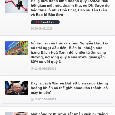
Hé lộ bức tranh kinh doanh quý 1/2023: Hầu
hết giảm một nửa doanh thu, có DN được dự
báo thua lỗ như Hoà Phát, Cao su Tân Biên
và Bao bì Bỉm Sơn
10:20 08/03/2023
Nỗ lực tái cấu trúc của ông Nguyễn Đức Tài
có trái ngọt đầu tiên: Biên lợi nhuận cửa
hàng Bách Hoá Xanh đổi chiều từ âm sang
dương, nợ ròng quý 4 của MWG giảm gần
80% so với quý 3
11:48 08/02/2023
Đây là cách Warren Buffett biến cuộc khủng
hoảng khiến cả thế giới chao đảo thành ‘cỗ
máy in tiền’
11:00 10/01/2023
Một công ty thưởng Tết nhân viên 52 tháng