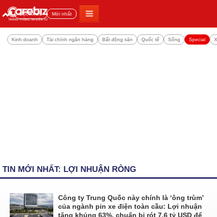
Đọc nhiều
Mới nhất
Kinh doanh
Tài chính ngân hàng
Bất động sản
Quốc tế
Sống
Special
X
TIN MỚI NHẤT: LỢI NHUẬN RÒNG
Công ty Trung Quốc này chính là ‘ông trùm’
của ngành pin xe điện toàn cầu: Lợi nhuận
tăng khủng 63%, chuẩn bị rót 7,6 tỷ USD để