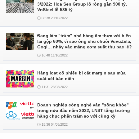
3/2022: Hoa Sen Group lỗ ròng gần 900 tỷ,
VnSteel lỗ 535 tỷ
08:38 29/10/2022
Đang làm "trùm" nhà hàng ẩm thực với biên
lãi gộp 60%, vì sao ông chủ chuỗi VuvuZela,
Gogi… nhảy vào mảng cơm suất thu bạc lẻ?
16:48 11/10/2022
Hàng loạt cổ phiếu bị cắt margin sau mùa
soát xét bán niên
11:31 23/08/2022
Doanh nghiệp công nghệ vẫn "sống khỏe"
trong nửa đầu năm 2022, LNST tăng trưởng
hàng chục phần trăm so với cùng kỳ
15:36 04/08/2022