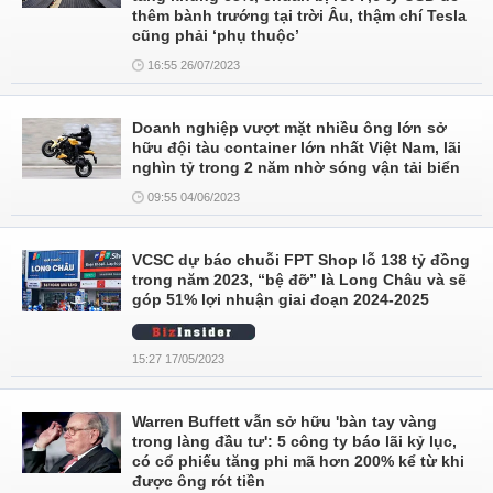
thêm bành trướng tại trời Âu, thậm chí Tesla
cũng phải ‘phụ thuộc’
16:55 26/07/2023
Doanh nghiệp vượt mặt nhiều ông lớn sở
hữu đội tàu container lớn nhất Việt Nam, lãi
nghìn tỷ trong 2 năm nhờ sóng vận tải biển
09:55 04/06/2023
VCSC dự báo chuỗi FPT Shop lỗ 138 tỷ đồng
trong năm 2023, “bệ đỡ” là Long Châu và sẽ
góp 51% lợi nhuận giai đoạn 2024-2025
15:27 17/05/2023
Warren Buffett vẫn sở hữu 'bàn tay vàng
trong làng đầu tư': 5 công ty báo lãi kỷ lục,
có cổ phiếu tăng phi mã hơn 200% kể từ khi
được ông rót tiền