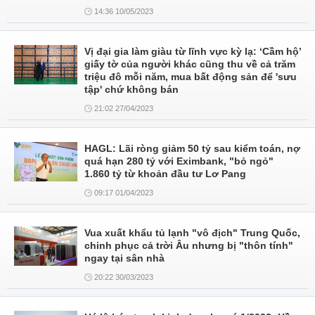
14:36 10/05/2023
Vị đại gia làm giàu từ lĩnh vực kỳ lạ: ‘Cầm hộ’
giấy tờ của người khác cũng thu về cả trăm
triệu đô mỗi năm, mua bất động sản để 'sưu
tập' chứ không bán
21:02 27/04/2023
HAGL: Lãi ròng giảm 50 tỷ sau kiểm toán, nợ
quá hạn 280 tỷ với Eximbank, "bỏ ngỏ"
1.860 tỷ từ khoản đầu tư Lơ Pang
09:17 01/04/2023
Vua xuất khẩu tủ lạnh "vô địch" Trung Quốc,
chinh phục cả trời Âu nhưng bị "thôn tính"
ngay tại sân nhà
20:22 30/03/2023