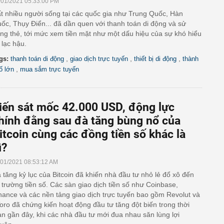
/01/2021 05:33:00 PM
t nhiều người sống tại các quốc gia như Trung Quốc, Hàn
ốc, Thụy Điển... đã dần quen với thanh toán di động và sử
ng thẻ, tới mức xem tiền mặt như một dấu hiệu của sự khó hiểu
 lạc hậu.
,
,
,
gs:
thanh toán di động
giao dịch trực tuyến
thiết bị di động
thành
,
ố lớn
mua sắm trực tuyến
iến sát mốc 42.000 USD, động lực
hính đằng sau đà tăng bùng nổ của
itcoin cùng các đồng tiền số khác là
ì?
/01/2021 08:53:12 AM
 tăng kỷ lục của Bitcoin đã khiến nhà đầu tư nhỏ lẻ đổ xô đến
ị trường tiền số. Các sàn giao dịch tiền số như Coinbase,
nance và các nền tảng giao dịch trực tuyến bao gồm Revolut và
oro đã chứng kiến hoạt động đầu tư tăng đột biến trong thời
an gần đây, khi các nhà đầu tư mới đua nhau săn lùng lợi