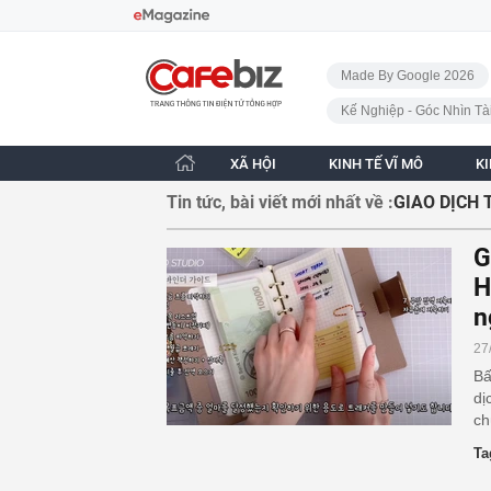
Bỏ qua điều hướng
CafeBiz - Trang chủ
Made By Google 2026
Kế Nghiệp - Góc Nhìn Tà
XÃ HỘI
KINH TẾ VĨ MÔ
K
Tin tức, bài viết mới nhất về :
GIAO DỊCH 
G
H
n
27
Bấ
dị
ch
Ta