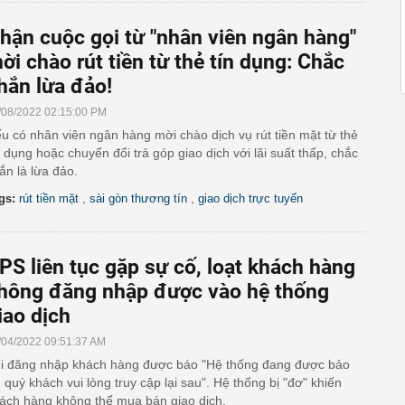
hận cuộc gọi từ "nhân viên ngân hàng"
ời chào rút tiền từ thẻ tín dụng: Chắc
hắn lừa đảo!
/08/2022 02:15:00 PM
u có nhân viên ngân hàng mời chào dịch vụ rút tiền mặt từ thẻ
n dụng hoặc chuyển đổi trả góp giao dịch với lãi suất thấp, chắc
ắn là lừa đảo.
,
,
gs:
rút tiền mặt
sài gòn thương tín
giao dịch trực tuyến
PS liên tục gặp sự cố, loạt khách hàng
hông đăng nhập được vào hệ thống
iao dịch
/04/2022 09:51:37 AM
i đăng nhập khách hàng được báo "Hệ thống đang được bảo
ì, quý khách vui lòng truy cập lại sau". Hệ thống bị "đơ" khiến
ách hàng không thể mua bán giao dịch.