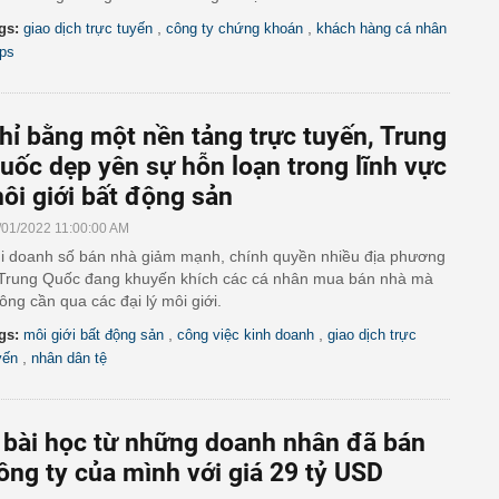
,
,
gs:
giao dịch trực tuyến
công ty chứng khoán
khách hàng cá nhân
ps
hỉ bằng một nền tảng trực tuyến, Trung
uốc dẹp yên sự hỗn loạn trong lĩnh vực
ôi giới bất động sản
/01/2022 11:00:00 AM
i doanh số bán nhà giảm mạnh, chính quyền nhiều địa phương
Trung Quốc đang khuyến khích các cá nhân mua bán nhà mà
ông cần qua các đại lý môi giới.
,
,
gs:
môi giới bất động sản
công việc kinh doanh
giao dịch trực
,
yến
nhân dân tệ
 bài học từ những doanh nhân đã bán
ông ty của mình với giá 29 tỷ USD