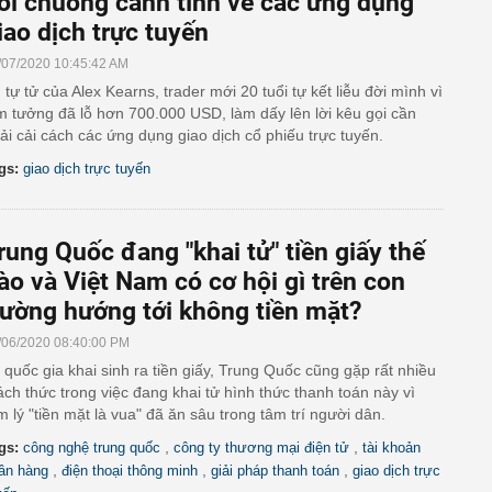
ồi chuông cảnh tỉnh về các ứng dụng
iao dịch trực tuyến
/07/2020 10:45:42 AM
 tự tử của Alex Kearns, trader mới 20 tuổi tự kết liễu đời mình vì
m tưởng đã lỗ hơn 700.000 USD, làm dấy lên lời kêu gọi cần
ải cải cách các ứng dụng giao dịch cổ phiếu trực tuyến.
gs:
giao dịch trực tuyến
rung Quốc đang "khai tử" tiền giấy thế
ào và Việt Nam có cơ hội gì trên con
ường hướng tới không tiền mặt?
/06/2020 08:40:00 PM
 quốc gia khai sinh ra tiền giấy, Trung Quốc cũng gặp rất nhiều
ách thức trong việc đang khai tử hình thức thanh toán này vì
m lý "tiền mặt là vua" đã ăn sâu trong tâm trí người dân.
,
,
gs:
công nghệ trung quốc
công ty thương mại điện tử
tài khoản
,
,
,
ân hàng
điện thoại thông minh
giải pháp thanh toán
giao dịch trực