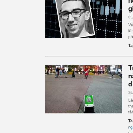
h
g
05
Vụ
lầ
ph
Ta
T
n
đ
25
Là
th
tâ
Ta
ng