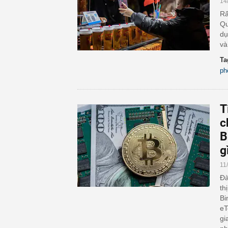
14
Rấ
Qu
dụ
và
Ta
ph
T
c
B
g
11
Đà
th
Bi
eT
gi