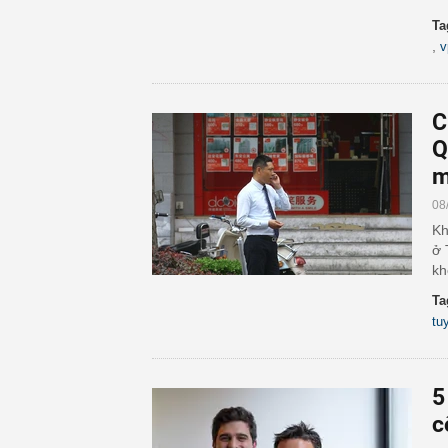
Ta
,
v
C
Q
m
08
Kh
ở 
kh
Ta
tu
5
c