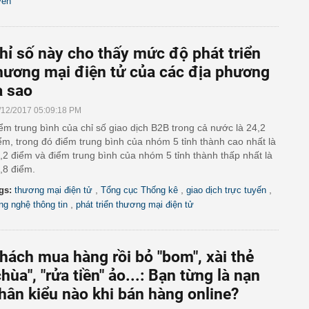
yến
hỉ số này cho thấy mức độ phát triển
hương mại điện tử của các địa phương
a sao
/12/2017 05:09:18 PM
ểm trung bình của chỉ số giao dịch B2B trong cả nước là 24,2
ểm, trong đó điểm trung bình của nhóm 5 tỉnh thành cao nhất là
,2 điểm và điểm trung bình của nhóm 5 tỉnh thành thấp nhất là
,8 điểm.
,
,
,
gs:
thương mại điện tử
Tổng cục Thống kê
giao dịch trực tuyến
,
ng nghệ thông tin
phát triển thương mại điện tử
hách mua hàng rồi bỏ "bom", xài thẻ
chùa", "rửa tiền" ảo...: Bạn từng là nạn
hân kiểu nào khi bán hàng online?