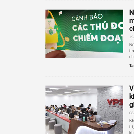
N
m
c
19
Nế
tí
ch
Ta
V
k
g
08
Kh
tr
kh