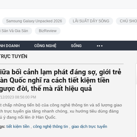
Samsung Galaxy Unpacked 2026
LÃI SUẤT DẬY SÓNG
CHỦ SHO
i Sản Và Gia Sản
BizReview
INH DOANH
CÔNG NGHỆ
SỐNG
TRỰC TUYẾN
iữa bối cảnh lạm phát đáng sợ, giới trẻ
àn Quốc nghĩ ra cách tiết kiệm tiền
gược đời, thế mà rất hiệu quả
/12/2023 08:56:00 PM
t chấp những tiến bộ của công nghệ thông tin và số lượng giao
ch trực tuyến gia tăng nhanh chóng, xu hướng tiêu dùng đáng
ú ý đang nổi lên ở Hàn Quốc.
,
,
gs:
tiết kiệm tiền
công nghệ thông tin
giao dịch trực tuyến