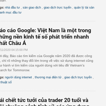
uận.
,
,
,
gs:
nhà đầu tư
sàn giao dịch
giao dịch trực tuyến
quản lý tài sản
anh mục đầu tư
áo cáo Google: Việt Nam là một trong
hững nền kinh tế số phát triển nhanh
hất Châu Á
/11/2020 04:15:00 PM
i đây, Báo cáo tìm kiếm của Google năm 2020 đã được công
, chỉ rõ những thay đổi lớn trong về việc sử dụng internet cũng
ư hành vi tìm kiếm của người dùng với tiêu đề Vietnam's
arch for Tommorow.
,
,
,
gs:
người dùng internet
thương mại điện tử
giao dịch trực tuyến
 thuật số
ái chết tức tưởi của trader 20 tuổi và