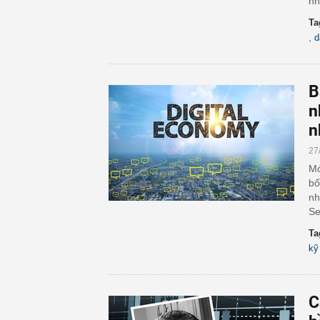
nh
Ta
,
d
B
n
n
27
Mớ
bố
nh
Se
Ta
kỹ
C