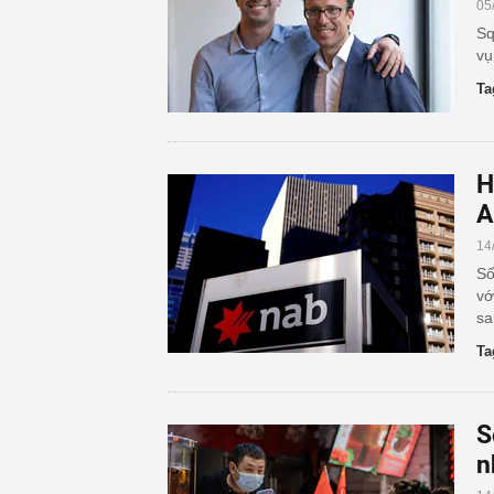
05
Sq
vụ
Ta
H
A
14
Số
vớ
sa
Ta
S
n