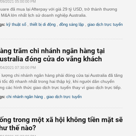
/09/2021 05:00:00 PM
uare đã mua lại Afterpay với giá 29 tỷ USD, trở thành thương
 M&A lớn nhất lịch sử doanh nghiệp Australia.
,
,
,
gs:
kỹ thuật số
thiết bị di động
đồng sáng lập
giao dịch trực tuyến
àng trăm chi nhánh ngân hàng tại
ustralia đóng cửa do vắng khách
/04/2021 07:30:00 PM
 lượng chi nhánh ngân hàng phải đóng cửa tại Australia đã tăng
i tốc độ nhanh nhất trong hai thập kỷ, khi người dân chuyển
ng các hình thức giao dịch trực tuyến thay vì giao dịch trực tiếp.
,
gs:
chi nhánh ngân hàng
giao dịch trực tuyến
ống trong một xã hội không tiền mặt sẽ
hư thế nào?