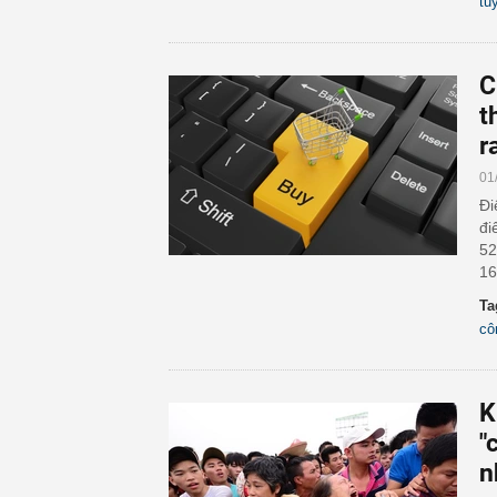
tu
C
t
r
01
Đi
đi
52
16
Ta
cô
K
"
n