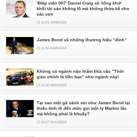
'Điệp viên 007' Daniel Craig sẽ 'tống khứ'
khối tài sản khổng lồ mà không thừa kế cho
các con
11:01 24/08/2021
James Bond và những thương hiệu “đỉnh”
21:30 04/05/2016
Không có ngành nào thấm thía câu "Thời
gian chính là tiền bạc" như ngành này!
11:02 06/01/2016
Tại sao một gã sành sỏi như James Bond lại
thiếu tinh tế đến mức gọi một ly Martini lắc
mà không phải là khuấy?
15:27 20/12/2015