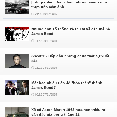
[Infographic] Điểm danh những siêu xe có
thực trên màn ảnh
21:30 10/12/2015
Những con số thống kê thú vị về các thế hệ
James Bond
11:32 09/11/2015
Spectre - Hấp dẫn nhưng chưa thật sự xuất
sắc
11:02 08/11/2015
Mất bao nhiêu tiền để "hóa thân" thành
James Bond?
09:32 07/11/2015
Xế cổ Aston Martin 1962 hứa hẹn thiêu rụi
sàn đấu giá trong tháng 12