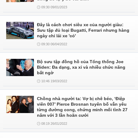
09:30 09/01/2023
Đây là cách chơi siêu xe của người giàu:
Sưu tập đủ loại Bugatti, Ferrari nhưng hàng
ngày chỉ lái xe 'cỏ'
09:30 06/04/2022
Bộ sưu tập đồng hồ của Tổng thống Joe
Biden: Đa dạng, xa xỉ và nhiều chức năng
bất ngờ
10:46 19/03/2022
Chồng nhà người ta: Vợ bị chê béo, ‘Điệp
viên 007’ Pierce Brosnan tuyên bố vẫn yêu
từng đường cong, chứng minh mối tình 27
năm với 3 lần hoãn cưới
08:19 26/01/2022