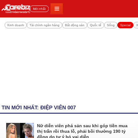
Đọc nhiều
Mới nhất
Kinh doanh
Tài chính ngân hàng
Bất động sản
Quốc tế
Sống
Special
X
TIN MỚI NHẤT: ĐIỆP VIÊN 007
Nữ diễn viên phá sản sau khi góp tiền mua
thị trấn rồi thua lỗ, phải bồi thường 190 tỷ
đồng do tự ý bỏ vai diễn