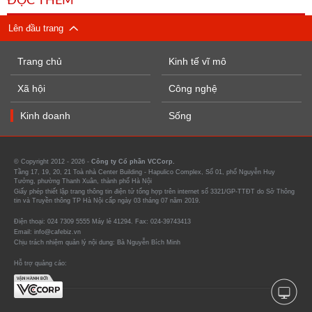
ĐỌC THÊM
Lên đầu trang
Trang chủ
Kinh tế vĩ mô
Xã hội
Công nghệ
Kinh doanh
Sống
© Copyright 2012 - 2026 -
Công ty Cổ phần VCCorp.
Tầng 17, 19, 20, 21 Toà nhà Center Building - Hapulico Complex, Số 01, phố Nguyễn Huy
Tưởng, phường Thanh Xuân, thành phố Hà Nội
Giấy phép thiết lập trang thông tin điện tử tổng hợp trên internet số 3321/GP-TTĐT do Sở Thông
tin và Truyền thông TP Hà Nội cấp ngày 03 tháng 07 năm 2019.
Điện thoại: 024 7309 5555 Máy lẻ 41294. Fax: 024-39743413
Email: info@cafebiz.vn
Chịu trách nhiệm quản lý nội dung: Bà Nguyễn Bích Minh
Hỗ trợ quảng cáo: