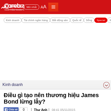
A
A
Đọc nhiều
Mới nhất
Kinh doanh
Tài chính ngân hàng
Bất động sản
Quốc tế
Sống
Special
X
Kinh doanh
Điều gì tạo nên thương hiệu James
Bond lừng lẫy?
|
|
0
Thư Anh
08:41 05/11/2015