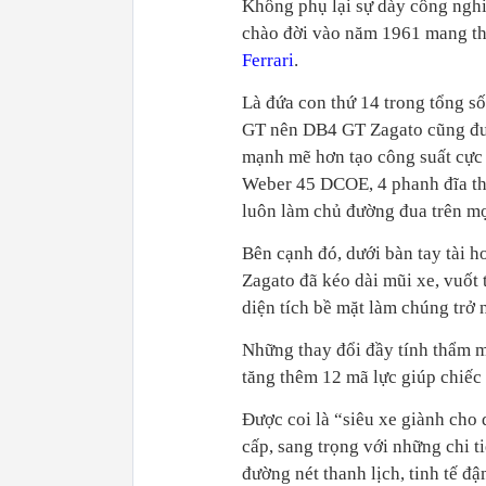
Không phụ lại sự dày công nghi
chào đời vào năm 1961 mang the
Ferrari
.
Là đứa con thứ 14 trong tổng s
GT nên DB4 GT Zagato cũng được
mạnh mẽ hơn tạo công suất cực 
Weber 45 DCOE, 4 phanh đĩa th
luôn làm chủ đường đua trên mọ
Bên cạnh đó, dưới bàn tay tài h
Zagato đã kéo dài mũi xe, vuốt 
diện tích bề mặt làm chúng trở
Những thay đổi đầy tính thẩm m
tăng thêm 12 mã lực giúp chiếc
Được coi là “siêu xe giành cho
cấp, sang trọng với những chi t
đường nét thanh lịch, tinh tế 