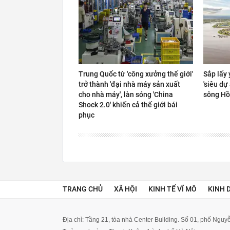
Trung Quốc từ 'công xưởng thế giới'
Sắp lấy 
trở thành 'đại nhà máy sản xuất
'siêu dự
cho nhà máy', làn sóng 'China
sông H
Shock 2.0' khiến cả thế giới bái
phục
TRANG CHỦ
XÃ HỘI
KINH TẾ VĨ MÔ
KINH 
Địa chỉ: Tầng 21, tòa nhà Center Building. Số 01, phố Ngu