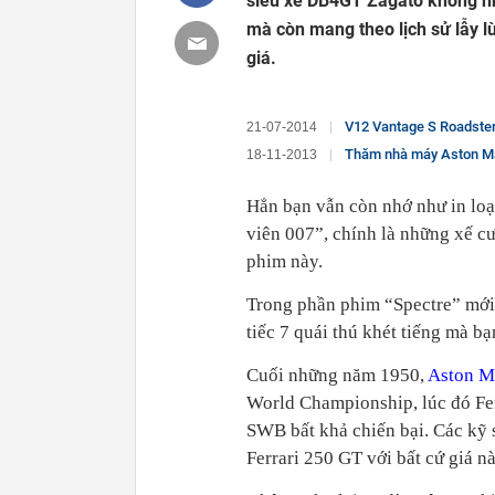
siêu xe DB4GT Zagato không nh
mà còn mang theo lịch sử lẫy lừ
giá.
V12 Vantage S Roadster
21-07-2014
Thăm nhà máy Aston Mar
18-11-2013
Hẳn bạn vẫn còn nhớ như in loạ
viên 007”, chính là những xế c
phim này.
Trong phần phim “Spectre” mới
tiếc 7 quái thú khét tiếng mà b
Cuối những năm 1950,
Aston M
World Championship, lúc đó Fer
SWB bất khả chiến bại. Các kỹ 
Ferrari 250 GT với bất cứ giá nà