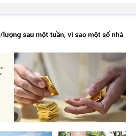
g/lượng sau một tuần, vì sao một số nhà
n
ều
do