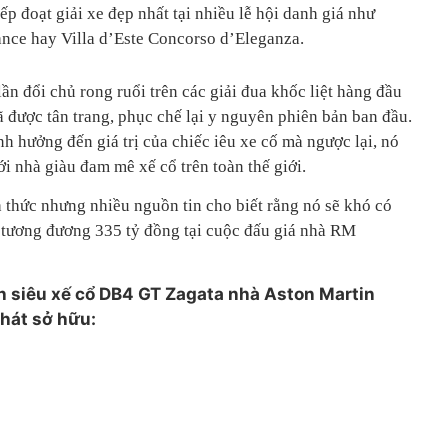
iếp đoạt giải xe đẹp nhất tại nhiều lễ hội danh giá như
nce hay Villa d’Este Concorso d’Eleganza.
lần đổi chủ rong ruổi trên các giải đua khốc liệt hàng đầu
 được tân trang, phục chế lại y nguyên phiên bản ban đầu.
 hưởng đến giá trị của chiếc iêu xe cố mà ngược lại, nó
iới nhà giàu đam mê xế cổ trên toàn thế giới.
 thức nhưng nhiều nguồn tin cho biết rằng nó sẽ khó có
 tương đương 335 tỷ đồng tại cuộc đấu giá nhà RM
h siêu xế cổ DB4 GT Zagata nhà Aston Martin
hát sở hữu: