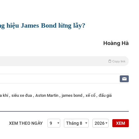
ng hiệu James Bond lừng lẫy?
Hoàng Hà
Copy link
,
,
,
,
,
a khí
siêu xe đua
Aston Martin
james bond
xế cổ
đấu giá
XEM THEO NGÀY
XEM