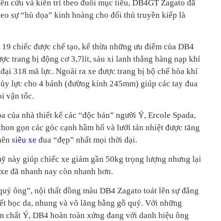
ên cứu và kiên trì theo đuổi mục tiêu, DB4GT Zagato đã
o sự “hù dọa” kinh hoàng cho đối thủ truyền kiếp là
ố 19 chiếc được chế tạo, kế thừa những ưu điểm của DB4
 trang bị động cơ 3,7lít, sáu xi lanh thẳng hàng nạp khí
đại 318 mã lực. Ngoài ra xe được trang bị bộ chế hòa khí
ủy lực cho 4 bánh (đường kính 245mm) giúp các tay đua
i vận tốc.
oa của nhà thiết kế các “độc bản” người Ý, Ercole Spada,
thon gọn các góc cạnh hầm hố và lưới tản nhiệt được tăng
 nên
siêu xe
đua “đẹp” nhất mọi thời đại.
ỹ này giúp chiếc xe giảm gần 50kg trọng lượng nhưng lại
 xe đã nhanh nay còn nhanh hơn.
 quý ông”, nội thất đồng màu DB4 Zagato toát lên sự đẳng
iết bọc da, nhung và vô lăng bằng gỗ quý. Với những
đậm chất Ý, DB4 hoàn toàn xứng đang với danh hiệu ông