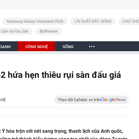
Samsung Galaxy Unpacked 2026
LÃI SUẤT DẬY SÓNG
CHỦ SHO
i Sản Và Gia Sản
BizReview
DOANH
CÔNG NGHỆ
SỐNG
2 hứa hẹn thiêu rụi sàn đấu giá
GHỆ
Theo dõi Cafebiz.vn trên
 hòa trộn với nét sang trọng, thanh lịch của Anh quốc,