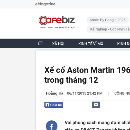
Bỏ qua điều hướng
CafeBiz - Trang chủ
Made By Google 2026
Kế Nghiệp - Góc Nhìn Tà
XÃ HỘI
KINH TẾ VĨ MÔ
KINH 
Xế cổ Aston Martin 196
trong tháng 12
|
Hoàng Hà
|
06/11/2015 21:42 PM
CÔNG N
Với phong cách mang đậm chất Ý