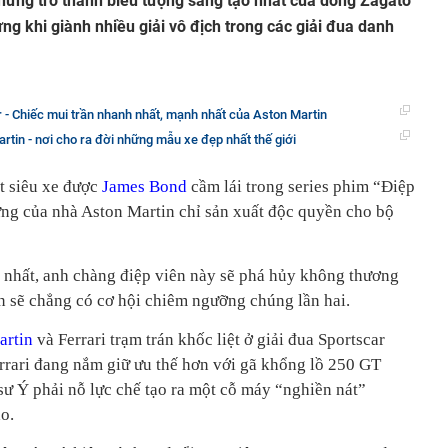
ững trở thành biểu tượng sáng tạo nhất của dòng Zagato
ng khi giành nhiều giải vô địch trong các giải đua danh
 - Chiếc mui trần nhanh nhất, mạnh nhất của Aston Martin
tin - nơi cho ra đời những mẫu xe đẹp nhất thế giới
t siêu xe được
James Bond
cầm lái trong series phim “Điệp
ưng của nhà Aston Martin chỉ sản xuất độc quyền cho bộ
 nhất, anh chàng điệp viên này sẽ phá hủy không thương
ạn sẽ chẳng có cơ hội chiêm ngưỡng chúng lần hai.
artin
và Ferrari trạm trán khốc liệt ở giải đua Sportscar
rari đang nắm giữ ưu thế hơn với gã khổng lồ 250 GT
sư Ý phải nỗ lực chế tạo ra một cỗ máy “nghiền nát”
o.