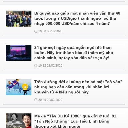
Bí quyết nào giúp một nhân viên văn thư 40
tuổi, lương 7 USD/giờ thành người có thu
nhập 500.000 USD/năm chỉ sau 4 năm?
10:30 06/10/2020
24 giờ một ngày quá ngắn ngủi để than
buồn: Hãy trở thành bác sĩ thẩm mỹ cho
chính mình, tự tay xóa dần vết sẹo ấy!
10:22 22/02/2020
Trên đường đời ai cũng nên có một "cố vấn"
nhưng bạn cần cẩn trọng khi nhận lời
khuyên từ 4 kiểu người này
20:49 20/02/2020
Mẹ đẻ "Tây Du Ký 1986" qua đời ở tuổi 81,
"Tôn Ngộ Không" Lục Tiểu Linh Đồng
thương xót khôn nguôi