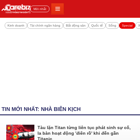
Đọc nhiều
Mới nhất
Kinh doanh
Tài chính ngân hàng
Bất động sản
Quốc tế
Sống
Special
X
TIN MỚI NHẤT: NHÀ BIÊN KỊCH
Tàu lặn Titan từng liên tục phát sinh sự cố,
la bàn hoạt động 'điên rồ' khi đến gần
Titanic