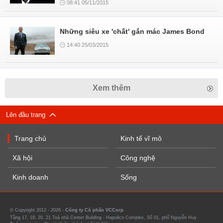
08:41 05/11/2015
Những siêu xe 'chất' gắn mác James Bond
14:40 25/03/2015
Xem thêm
Lên đầu trang
Trang chủ
Kinh tế vĩ mô
Xã hội
Công nghệ
Kinh doanh
Sống
© Copyright 2012 - 2026 -
Công ty Cổ phần VCCorp.
Tầng 17, 19, 20, 21 Toà nhà Center Building - Hapulico Complex, Số 01, phố Nguyễn Huy