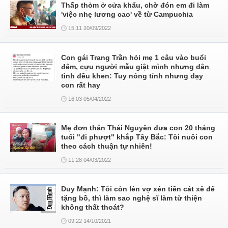
Thấp thỏm ở cửa khẩu, chờ đón em đi làm
'việc nhẹ lương cao' về từ Campuchia
15:11 20/09/2022
Con gái Trang Trần hỏi mẹ 1 câu vào buổi
đêm, cựu người mẫu giật mình nhưng dân
tình đều khen: Tuy nóng tính nhưng dạy
con rất hay
16:03 05/04/2022
Mẹ đơn thân Thái Nguyên đưa con 20 tháng
tuổi "đi phượt" khắp Tây Bắc: Tôi nuôi con
theo cách thuận tự nhiên!
11:28 04/03/2022
Duy Mạnh: Tôi còn lén vợ xén tiền cát xê để
tặng bồ, thì làm sao nghệ sĩ làm từ thiện
không thất thoát?
09:22 14/10/2021