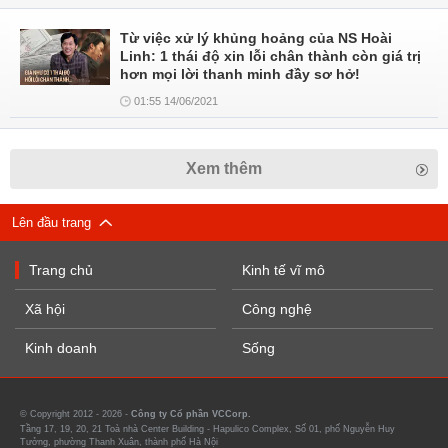
Từ việc xử lý khủng hoảng của NS Hoài
Linh: 1 thái độ xin lỗi chân thành còn giá trị
hơn mọi lời thanh minh đầy sơ hở!
01:55 14/06/2021
Xem thêm
Lên đầu trang
Trang chủ
Kinh tế vĩ mô
Xã hội
Công nghệ
Kinh doanh
Sống
© Copyright 2012 - 2026 -
Công ty Cổ phần VCCorp.
Tầng 17, 19, 20, 21 Toà nhà Center Building - Hapulico Complex, Số 01, phố Nguyễn Huy
Tưởng, phường Thanh Xuân, thành phố Hà Nội