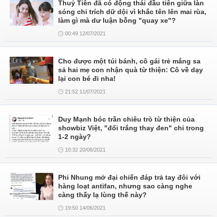
Thuỷ Tiên đã có động thái đầu tiên giữa làn
sóng chỉ trích dữ dội vì khắc tên lên mai rùa,
làm gì mà dư luận bỗng "quay xe"?
00:49 12/07/2021
Cho được một túi bánh, cô gái trẻ mắng sa
sả hai mẹ con nhận quà từ thiện: Cô về dạy
lại con bé đi nha!
21:52 11/07/2021
Duy Mạnh bóc trần chiêu trò từ thiện của
showbiz Việt, "đổi trắng thay đen" chỉ trong
1-2 ngày?
10:32 20/06/2021
Phi Nhung mở đại chiến đáp trả tay đôi với
hàng loạt antifan, nhưng sao càng nghe
càng thấy lạ lùng thế này?
19:50 14/06/2021