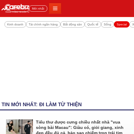
Đọc nhiều
Mới nhất
Kinh doanh
Tài chính ngân hàng
Bất động sản
Quốc tế
Sống
Special
X
TIN MỚI NHẤT: ĐI LÀM TỪ THIỆN
Tiểu thư được cưng chiều nhất nhà "vua
sòng bài Macau": Giàu có, giỏi giang, xinh
đẹp đều đủ cả, bảo sao chiếm trọn trái tim