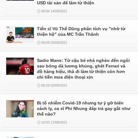
USD tài sản để làm từ thiện
08:06 14/09/2021
Tiến sĩ Vũ Thế Dũng phân tích vụ "nhờ từ
thiện hộ" của MC Trấn Thành
09:09 03/09/2021
Sadio Mane: Từ cậu bé nhà nghèo đến ngôi
sao bóng đá lương khủng, ghét Ferrari và
đồ hàng hiệu, thà đi làm từ thiện còn hơn
chi tiền mua điện thoại xịn
08:29 02/09/2021
Bị tố nhiễm Covid-19 nhưng tự ý gỡ biển
cách ly, ca sĩ Phi Nhung đáp trả gay gắt như
thế nào?
10:03 17/08/2021