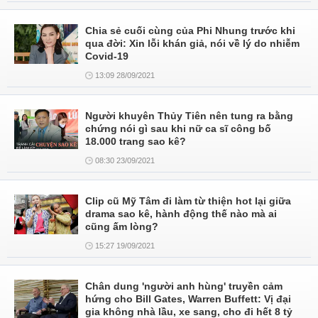
Chia sẻ cuối cùng của Phi Nhung trước khi
qua đời: Xin lỗi khán giả, nói về lý do nhiễm
Covid-19
13:09 28/09/2021
Người khuyên Thủy Tiên nên tung ra bằng
chứng nói gì sau khi nữ ca sĩ công bố
18.000 trang sao kê?
08:30 23/09/2021
Clip cũ Mỹ Tâm đi làm từ thiện hot lại giữa
drama sao kê, hành động thế nào mà ai
cũng ấm lòng?
15:27 19/09/2021
Chân dung 'người anh hùng' truyền cảm
hứng cho Bill Gates, Warren Buffett: Vị đại
gia không nhà lầu, xe sang, cho đi hết 8 tỷ