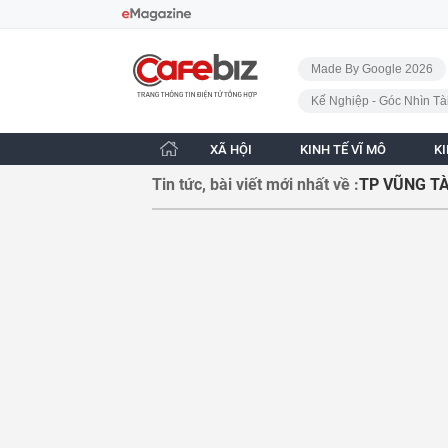
Bỏ qua điều hướng
CafeBiz - Trang chủ
Made By Google 2026
Kế Nghiệp - Góc Nhìn Tà
XÃ HỘI
KINH TẾ VĨ MÔ
K
Tin tức, bài viết mới nhất về :
TP VŨNG T