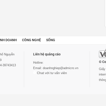
INH DOANH
CÔNG NGHỆ
SỐNG
Liên hệ quảng cáo
 phố Nguyễn
ội
© Co
Hotline:
024-39743413
Email:
doanhnghiep@admicro.vn
Giấy 
Chat với tư vấn viên
inte
thôn