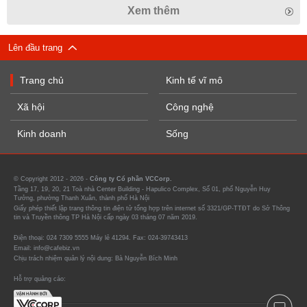
Xem thêm
Lên đầu trang
Trang chủ
Kinh tế vĩ mô
Xã hội
Công nghệ
Kinh doanh
Sống
© Copyright 2012 - 2026 -
Công ty Cổ phần VCCorp.
Tầng 17, 19, 20, 21 Toà nhà Center Building - Hapulico Complex, Số 01, phố Nguyễn Huy
Tưởng, phường Thanh Xuân, thành phố Hà Nội
Giấy phép thiết lập trang thông tin điện tử tổng hợp trên internet số 3321/GP-TTĐT do Sở Thông
tin và Truyền thông TP Hà Nội cấp ngày 03 tháng 07 năm 2019.
Điện thoại: 024 7309 5555 Máy lẻ 41294. Fax: 024-39743413
Email: info@cafebiz.vn
Chịu trách nhiệm quản lý nội dung: Bà Nguyễn Bích Minh
Hỗ trợ quảng cáo: