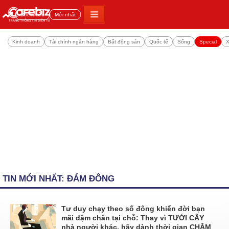
Đọc nhiều
Mới nhất
Kinh doanh
Tài chính ngân hàng
Bất động sản
Quốc tế
Sống
Special
X
TIN MỚI NHẤT: ĐÁM ĐÔNG
Tư duy chạy theo số đông khiến đời bạn
mãi dậm chân tại chỗ: Thay vì TƯỚI CÂY
nhà người khác, hãy dành thời gian CHĂM