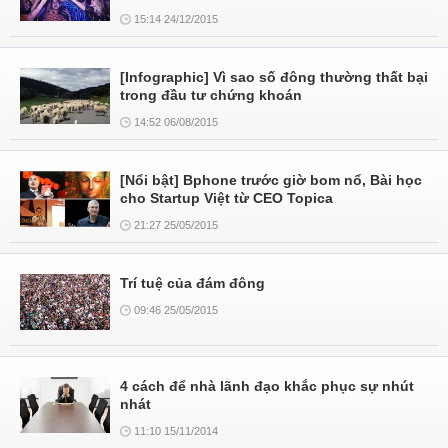
15:14 24/12/2015
[Infographic] Vì sao số đông thường thất bại
trong đầu tư chứng khoán
14:52 06/08/2015
[Nổi bật] Bphone trước giờ bom nổ, Bài học
cho Startup Việt từ CEO Topica
21:27 25/05/2015
Trí tuệ của đám đông
09:46 25/05/2015
4 cách để nhà lãnh đạo khắc phục sự nhút
nhát
11:10 15/11/2014