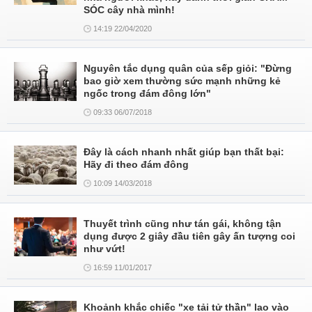
SÓC cây nhà mình!
14:19 22/04/2020
Nguyên tắc dụng quân của sếp giỏi: "Đừng
bao giờ xem thường sức mạnh những kẻ
ngốc trong đám đông lớn"
09:33 06/07/2018
Đây là cách nhanh nhất giúp bạn thất bại:
Hãy đi theo đám đông
10:09 14/03/2018
Thuyết trình cũng như tán gái, không tận
dụng được 2 giây đầu tiên gây ấn tượng coi
như vứt!
16:59 11/01/2017
Khoảnh khắc chiếc "xe tải tử thần" lao vào