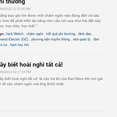
hi thường
/06/2015 11:31:00 AM
ẳng bao giờ tìm được một châm ngôn nào đúng đắn và sâu
c hơn để phát triển tài năng như câu nói xưa như trái đất này:
ọc, học nữa, học mãi.”
,
,
,
,
gs:
Jack Welch
châm ngôn
kết quả phi thường
lãnh đạo
,
,
,
neral Electric (GE)
phương tiện truyền thông
nhà quản lý
tầm
,
ìn xa
ham học hỏi
ãy biết hoài nghi tất cả!
/08/2014 02:17:34 PM
ãy biết hoài nghi tất cả” là câu trả lời của Karl Marx khi con gái
i về câu châm ngôn mà ông thích nhất.