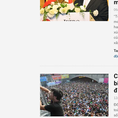
m
06
“T
mớ
ha
xú
củ
xâ
Ta
độ
C
b
đ
12
Đố
to
số