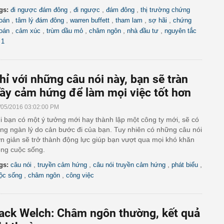
,
,
,
gs:
đi ngược đám đông
đi ngược
đám đông
thị trường chứng
,
,
,
,
,
oán
tâm lý đám đông
warren buffett
tham lam
sợ hãi
chứng
,
,
,
,
,
oán
cảm xúc
trùm dầu mỏ
châm ngôn
nhà đầu tư
nguyên tắc
 1
hỉ với những câu nói này, bạn sẽ tràn
ầy cảm hứng để làm mọi việc tốt hơn
/05/2016 03:02:00 PM
i bạn có một ý tưởng mới hay thành lập một công ty mới, sẽ có
ng ngàn lý do cản bước đi của bạn. Tuy nhiên có những câu nói
n giản sẽ trở thành động lực giúp bạn vượt qua mọi khó khăn
ong cuộc sống.
,
,
,
,
gs:
câu nói
truyền cảm hứng
câu nói truyền cảm hứng
phát biểu
,
,
ộc sống
châm ngôn
công việc
ack Welch: Châm ngôn thường, kết quả