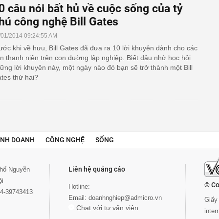
0 câu nói bất hủ về cuộc sống của tỷ
hú công nghệ Bill Gates
/01/2014 09:24:55 AM
ước khi về hưu, Bill Gates đã đưa ra 10 lời khuyên dành cho các
n thanh niên trên con đường lập nghiệp. Biết đâu nhờ học hỏi
ững lời khuyên này, một ngày nào đó bạn sẽ trở thành một Bill
tes thứ hai?
INH DOANH
CÔNG NGHỆ
SỐNG
Liên hệ quảng cáo
 phố Nguyễn
ội
© Co
Hotline:
024-39743413
Email:
doanhnghiep@admicro.vn
Giấy 
Chat với tư vấn viên
inte