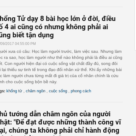
hổng Tử dạy 8 bài học lớn ở đời, điều
ố 4 ai cũng có nhưng không phải ai
ũng biết tận dụng
/09/2017 04:55:00 PM
ười xưa có câu: Học làm người trước, làm việc sau. Nhưng làm
ệc ra sao, học làm người như thế nào không phải là điều ai cũng
ết. Con người hiện đại có cuộc sống vật chất đầy đủ, song đôi
i lại thiếu sự tinh tế trong đạo đối nhân xử thế. Khi ấy những bài
c làm người chưa từng mất đi giá trị của cổ nhân chính là cứu
nh cho cuộc sống bộn bề này.
,
,
,
gs:
khổng tử
châm ngôn
cuộc sống
phong cách
hủ tướng dẫn châm ngôn của người
hật: "Để đạt được những thành công vĩ
ại, chúng ta không phải chỉ hành động