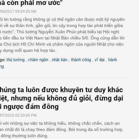
à còn phải mơ ước"
/06/2017 09:24:05 AM
ôi tin tưởng rằng không gì có thể ngăn cản được một kỷ nguyên
i về sự thân tình, gần gũi, tin cậy trong hợp tác phát triển giữa
i nước”, Thủ tướng Nguyễn Xuân Phúc phát biểu tại Hội nghị
c tiến đầu tư Việt Nam tại Nhật Bản chiều 5/6. Ông cũng dẫn lời
a Chủ tịch Hồ Chí Minh và châm ngôn của người Nhật cho việc
y dựng mối quan hệ hợp tác.
,
,
,
,
,
gs:
thủ tướng
châm ngôn
nhật bản
thành công
vĩ đại
hành
ng
húng ta luôn được khuyên tư duy khác
iệt, nhưng nếu không đủ giỏi, đừng dại
i ngược đám đông
/07/2016 02:20:00 PM
i với những sự việc ta không hiểu, không chắc chắn, cách an
àn nhất đó là chạy theo đám đông. Bởi trong đa số trường hợp,
 đông thường luôn đúng.