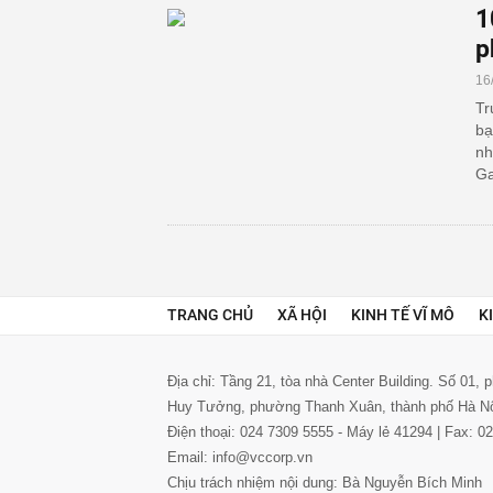
1
p
16
Tr
bạ
nh
Ga
TRANG CHỦ
XÃ HỘI
KINH TẾ VĨ MÔ
K
Địa chỉ: Tầng 21, tòa nhà Center Building. Số 01,
Huy Tưởng, phường Thanh Xuân, thành phố Hà N
Điện thoại: 024 7309 5555 - Máy lẻ 41294 | Fax: 
Email: info@vccorp.vn
Chịu trách nhiệm nội dung: Bà Nguyễn Bích Minh