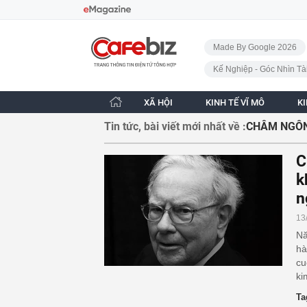
Bỏ qua điều hướng
CafeBiz - Trang chủ
Made By Google 2026
Kế Nghiệp - Góc Nhìn Tà
XÃ HỘI
KINH TẾ VĨ MÔ
K
Tin tức, bài viết mới nhất về :
CHÂM NGÔ
C
k
n
13
Nă
hà
cu
ki
Ta