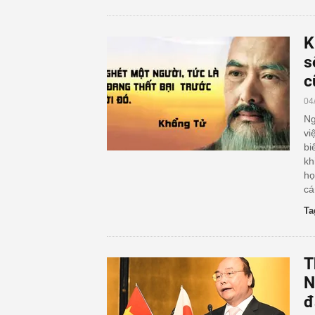
K
s
c
04
Ng
vi
bi
kh
họ
cá
Ta
T
N
đ