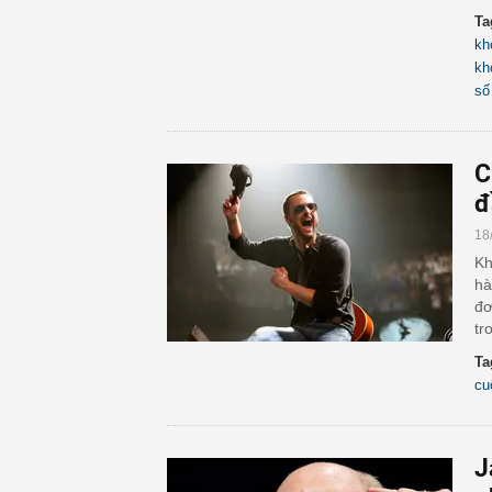
Ta
kh
kh
số
C
đ
18
Kh
hà
đơ
tr
Ta
cu
J