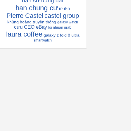
hạn sử dụng đất
hạn chung cư
từ thứ
Pierre Castel
castel group
khủng hoàng truyền thông
galaxy watch
cựu CEO eBay
lọi nhuận grab
laura coffee
galaxy z fold 8 ultra
smartwatch