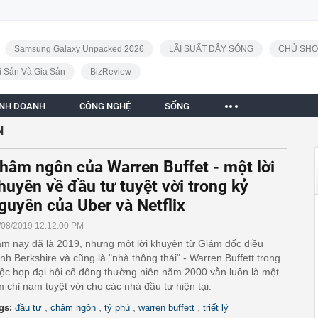
Samsung Galaxy Unpacked 2026
LÃI SUẤT DẬY SÓNG
CHỦ SHO
i Sản Và Gia Sản
BizReview
INH DOANH
CÔNG NGHỆ
SỐNG
N
hâm ngôn của Warren Buffet - một lời
huyên về đầu tư tuyệt vời trong kỷ
guyên của Uber và Netflix
/08/2019 12:12:00 PM
m nay đã là 2019, nhưng một lời khuyên từ Giám đốc điều
nh Berkshire và cũng là "nhà thông thái" - Warren Buffett trong
ộc họp đại hội cổ đông thường niên năm 2000 vẫn luôn là một
m chỉ nam tuyệt vời cho các nhà đầu tư hiện tại.
,
,
,
,
gs:
đầu tư
châm ngôn
tỷ phú
warren buffett
triết lý