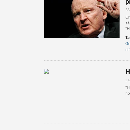
p
28
Ch
sắ
“H
Ta
Ge
nh
H
27
"H
hỏ