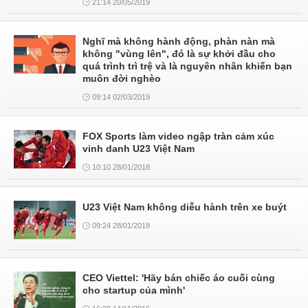
21:14 20/05/2019
Nghĩ mà không hành động, phàn nàn mà
không "vùng lên", đó là sự khởi đầu cho
quá trình trì trệ và là nguyên nhân khiến bạn
muôn đời nghèo
09:14 02/03/2019
FOX Sports làm video ngập tràn cảm xúc
vinh danh U23 Việt Nam
10:10 28/01/2018
U23 Việt Nam không diễu hành trên xe buýt
09:24 28/01/2018
CEO Viettel: 'Hãy bán chiếc áo cuối cùng
cho startup của mình'