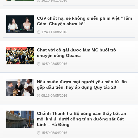
16:28 14/11/2016
CGV chốt hạ, sẽ không chiếu phim Việt "Tấm
Cám: Chuyện chưa kể"
17:40 17/08/2016
Chat với cô gái được làm MC buổi trò
chuyện cùng Obama
10:59 28/05/2016
Nếu muốn được mọi người yêu mến từ lần
gặp đầu tiên, hãy áp dụng Quy tắc 20
08:13 04/05/2016
Chánh Thanh tra Bộ cũng cảm thấy bất an
mỗi khi đi dưới công trình đường sắt Cát
Linh – Hà Đông
15:59 05/04/2016