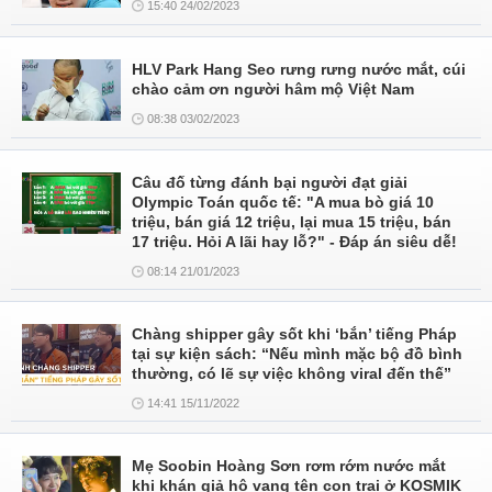
15:40 24/02/2023
HLV Park Hang Seo rưng rưng nước mắt, cúi
chào cảm ơn người hâm mộ Việt Nam
08:38 03/02/2023
Câu đố từng đánh bại người đạt giải
Olympic Toán quốc tế: "A mua bò giá 10
triệu, bán giá 12 triệu, lại mua 15 triệu, bán
17 triệu. Hỏi A lãi hay lỗ?" - Đáp án siêu dễ!
08:14 21/01/2023
Chàng shipper gây sốt khi ‘bắn’ tiếng Pháp
tại sự kiện sách: “Nếu mình mặc bộ đồ bình
thường, có lẽ sự việc không viral đến thế”
14:41 15/11/2022
Mẹ Soobin Hoàng Sơn rơm rớm nước mắt
khi khán giả hô vang tên con trai ở KOSMIK