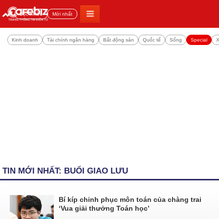
Đọc nhiều
Mới nhất
Kinh doanh
Tài chính ngân hàng
Bất động sản
Quốc tế
Sống
Special
X
TIN MỚI NHẤT: BUỔI GIAO LƯU
Bí kíp chinh phục môn toán của chàng trai
‘Vua giải thưởng Toán học’