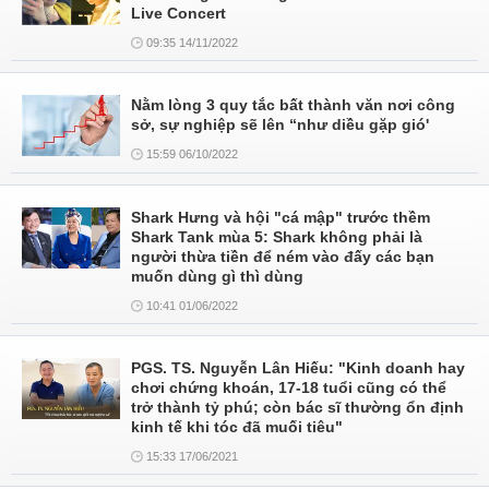
Live Concert
09:35 14/11/2022
Nằm lòng 3 quy tắc bất thành văn nơi công
sở, sự nghiệp sẽ lên “như diều gặp gió'
15:59 06/10/2022
Shark Hưng và hội "cá mập" trước thềm
Shark Tank mùa 5: Shark không phải là
người thừa tiền để ném vào đấy các bạn
muốn dùng gì thì dùng
10:41 01/06/2022
PGS. TS. Nguyễn Lân Hiếu: "Kinh doanh hay
chơi chứng khoán, 17-18 tuổi cũng có thể
trở thành tỷ phú; còn bác sĩ thường ổn định
kinh tế khi tóc đã muối tiêu"
15:33 17/06/2021