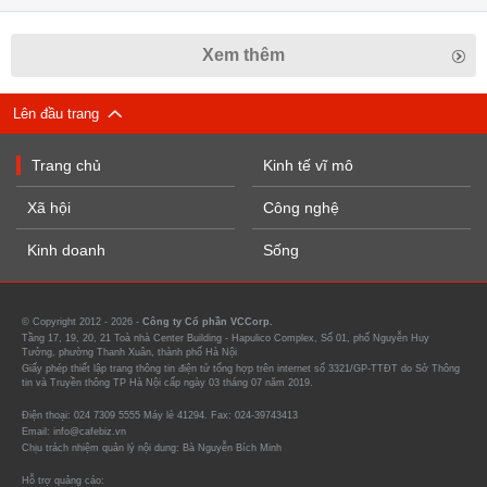
Xem thêm
Lên đầu trang
Trang chủ
Kinh tế vĩ mô
Xã hội
Công nghệ
Kinh doanh
Sống
© Copyright 2012 - 2026 -
Công ty Cổ phần VCCorp.
Tầng 17, 19, 20, 21 Toà nhà Center Building - Hapulico Complex, Số 01, phố Nguyễn Huy
Tưởng, phường Thanh Xuân, thành phố Hà Nội
Giấy phép thiết lập trang thông tin điện tử tổng hợp trên internet số 3321/GP-TTĐT do Sở Thông
tin và Truyền thông TP Hà Nội cấp ngày 03 tháng 07 năm 2019.
Điện thoại: 024 7309 5555 Máy lẻ 41294. Fax: 024-39743413
Email: info@cafebiz.vn
Chịu trách nhiệm quản lý nội dung: Bà Nguyễn Bích Minh
Hỗ trợ quảng cáo: