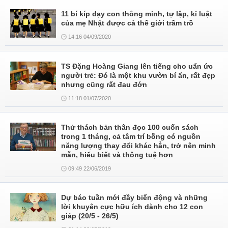
11 bí kíp dạy con thông minh, tự lập, kỉ luật
của mẹ Nhật được cả thế giới trầm trồ
14:16 04/09/2020
TS Đặng Hoàng Giang lên tiếng cho uẩn ức
người trẻ: Đó là một khu vườn bí ẩn, rất đẹp
nhưng cũng rất đau đớn
11:18 01/07/2020
Thử thách bản thân đọc 100 cuốn sách
trong 1 tháng, cả tâm trí bỗng có nguồn
năng lượng thay đổi khác hẳn, trở nên minh
mẫn, hiểu biết và thông tuệ hơn
09:49 22/06/2019
Dự báo tuần mới đầy biến động và những
lời khuyên cực hữu ích dành cho 12 con
giáp (20/5 - 26/5)