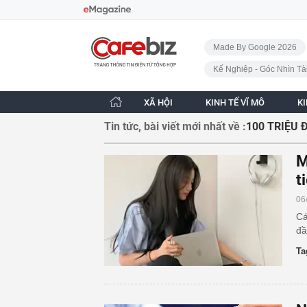
Bỏ qua điều hướng
CafeBiz - Trang chủ
Made By Google 2026
Kế Nghiệp - Góc Nhìn Tà
XÃ HỘI
KINH TẾ VĨ MÔ
K
Tin tức, bài viết mới nhất về :
100 TRIỆU 
M
t
06
Cá
đầ
Ta