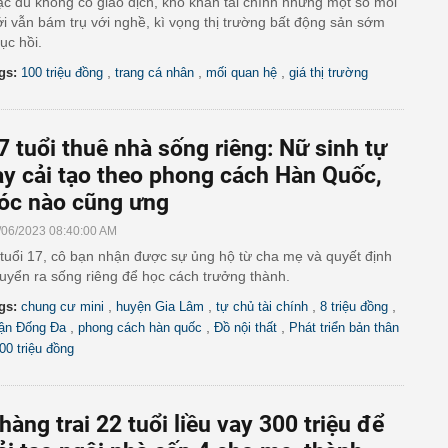
c dù không có giao dịch, khó khăn tài chính nhưng một số môi
ới vẫn bám trụ với nghề, kì vọng thị trường bất động sản sớm
ục hồi.
,
,
,
gs:
100 triệu đồng
trang cá nhân
mối quan hệ
giá thị trường
7 tuổi thuê nhà sống riêng: Nữ sinh tự
ay cải tạo theo phong cách Hàn Quốc,
óc nào cũng ưng
/06/2023 08:40:00 AM
tuổi 17, cô bạn nhận được sự ủng hộ từ cha mẹ và quyết định
uyển ra sống riêng để học cách trưởng thành.
,
,
,
,
gs:
chung cư mini
huyện Gia Lâm
tự chủ tài chính
8 triệu đồng
,
,
,
ận Đống Đa
phong cách hàn quốc
Đồ nội thất
Phát triển bản thân
00 triệu đồng
hàng trai 22 tuổi liều vay 300 triệu để