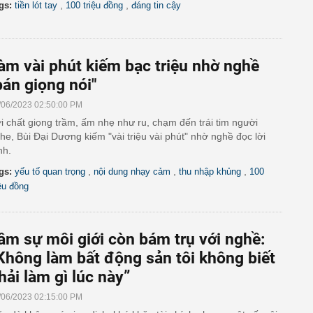
,
,
gs:
tiền lót tay
100 triệu đồng
đáng tin cậy
àm vài phút kiếm bạc triệu nhờ nghề
bán giọng nói"
/06/2023 02:50:00 PM
i chất giọng trầm, ấm nhẹ như ru, chạm đến trái tim người
he, Bùi Đại Dương kiếm "vài triệu vài phút" nhờ nghề đọc lời
nh.
,
,
,
gs:
yếu tố quan trọng
nội dung nhạy cảm
thu nhập khủng
100
iệu đồng
âm sự môi giới còn bám trụ với nghề:
Không làm bất động sản tôi không biết
hải làm gì lúc này”
/06/2023 02:15:00 PM