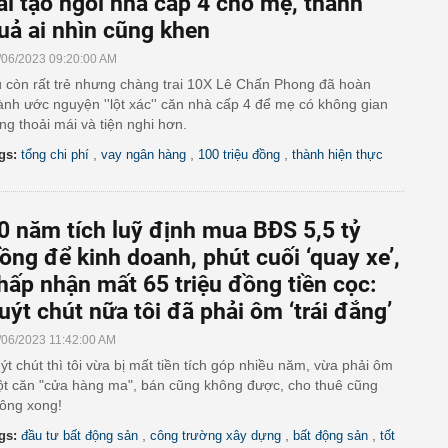
ải tạo ngôi nhà cấp 4 cho mẹ, thành
uả ai nhìn cũng khen
/06/2023 09:20:00 AM
 còn rất trẻ nhưng chàng trai 10X Lê Chấn Phong đã hoàn
ành ước nguyện ''lột xác'' căn nhà cấp 4 để mẹ có không gian
ng thoải mái và tiện nghi hơn.
,
,
,
gs:
tổng chi phí
vay ngân hàng
100 triệu đồng
thành hiện thực
0 năm tích luỹ định mua BĐS 5,5 tỷ
ồng để kinh doanh, phút cuối ‘quay xe’,
hấp nhận mất 65 triệu đồng tiền cọc:
uýt chút nữa tôi đã phải ôm ‘trái đắng’
/06/2023 11:42:00 AM
ýt chút thì tôi vừa bị mất tiền tích góp nhiều năm, vừa phải ôm
t căn "cửa hàng ma", bán cũng không được, cho thuê cũng
ông xong!
,
,
,
gs:
đầu tư bất động sản
công trường xây dựng
bất động sản
tốt