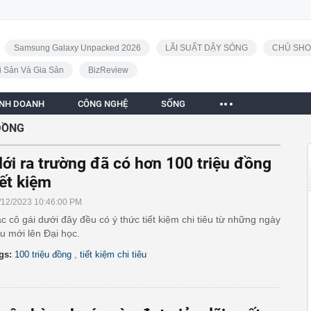
Samsung Galaxy Unpacked 2026
LÃI SUẤT DẬY SÓNG
CHỦ SHO
i Sản Và Gia Sản
BizReview
INH DOANH
CÔNG NGHỆ
SỐNG
ĐỒNG
ới ra trường đã có hơn 100 triệu đồng
iết kiệm
/12/2023 10:46:00 PM
c cô gái dưới đây đều có ý thức tiết kiệm chi tiêu từ những ngày
u mới lên Đại học.
,
gs:
100 triệu đồng
tiết kiệm chi tiêu