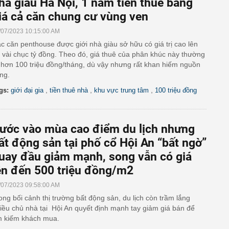
hà giàu Hà Nội, 1 năm tiền thuê bằng
iá cả căn chung cư vùng ven
/07/2023 10:15:00 AM
c căn penthouse được giới nhà giàu sở hữu có giá trị cao lên
i vài chục tỷ đồng. Theo đó, giá thuê của phân khúc này thường
 hơn 100 triệu đồng/tháng, dù vậy nhưng rất khan hiếm nguồn
ng.
,
,
,
gs:
giới đại gia
tiền thuê nhà
khu vực trung tâm
100 triệu đồng
ước vào mùa cao điểm du lịch nhưng
ất động sản tại phố cổ Hội An “bất ngờ”
uay đầu giảm mạnh, song vẫn có giá
ên đến 500 triệu đồng/m2
/07/2023 09:58:00 AM
ong bối cảnh thị trường bất động sản, du lịch còn trầm lắng
iều chủ nhà tại Hội An quyết định mạnh tay giảm giá bán để
m kiếm khách mua.