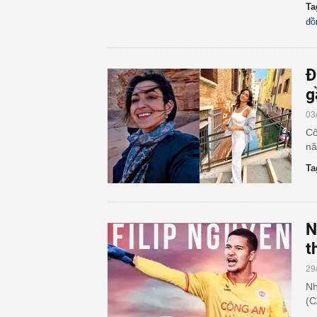
Ta
đồ
Đ
g
03
Cô
nă
Ta
N
t
29
Nh
(C