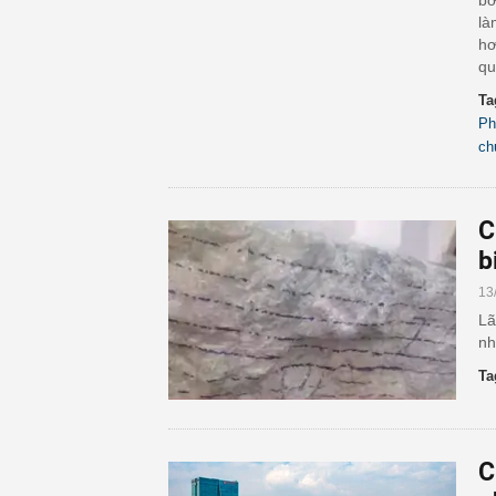
bở
là
hơ
qu
Ta
Ph
ch
C
b
13
Lã
nh
Ta
C