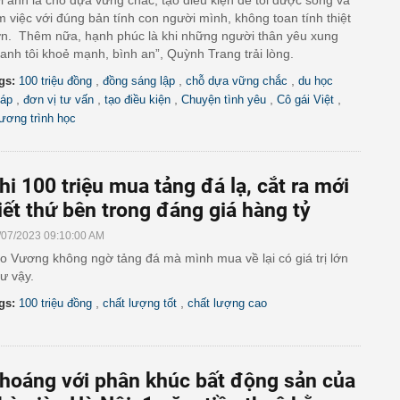
i anh là chỗ dựa vững chắc, tạo điều kiện để tôi được sống và
m việc với đúng bản tính con người mình, không toan tính thiệt
n. Thêm nữa, hạnh phúc là khi những người thân yêu xung
anh tôi khoẻ mạnh, bình an”, Quỳnh Trang trải lòng.
,
,
,
gs:
100 triệu đồng
đồng sáng lập
chỗ dựa vững chắc
du học
,
,
,
,
,
áp
đơn vị tư vấn
tạo điều kiện
Chuyện tình yêu
Cô gái Việt
ương trình học
hi 100 triệu mua tảng đá lạ, cắt ra mới
iết thứ bên trong đáng giá hàng tỷ
/07/2023 09:10:00 AM
o Vương không ngờ tảng đá mà mình mua về lại có giá trị lớn
ư vậy.
,
,
gs:
100 triệu đồng
chất lượng tốt
chất lượng cao
hoáng với phân khúc bất động sản của