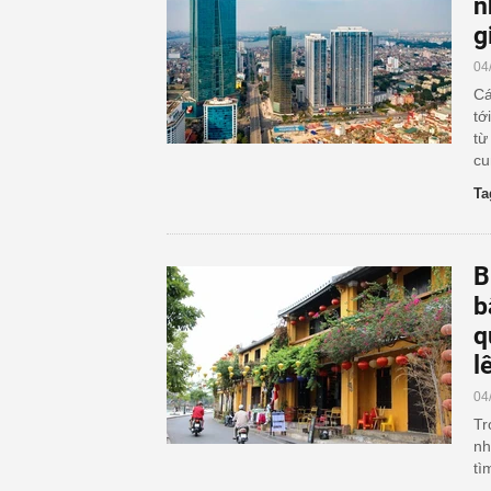
n
g
04
Cá
tớ
từ
cu
Ta
B
b
q
l
04
Tr
nh
tì