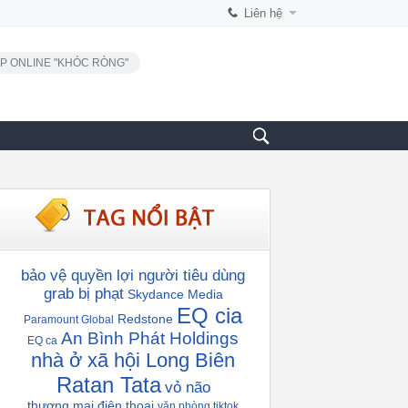
Liên hệ
P ONLINE "KHÓC RÒNG"
bảo vệ quyền lợi người tiêu dùng
grab bị phạt
Skydance Media
EQ cia
Redstone
Paramount Global
An Bình Phát Holdings
EQ ca
nhà ở xã hội Long Biên
Ratan Tata
vỏ não
thương mại điện thoại
văn phòng tiktok