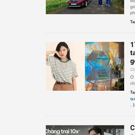
Mặ
gi
ph
Ta
1
t
g
22
Ở 
ch
Ta
qu
,
1
C