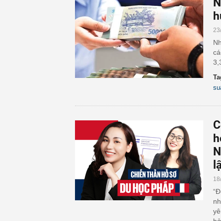
N
h
23
Nh
cá
3,
Ta
su
C
h
N
l
18
“Đ
nh
yê