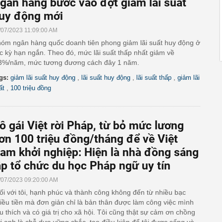
gân hàng bước vào đợt giảm lãi suất
uy động mới
/07/2023 11:09:00 AM
óm ngân hàng quốc doanh tiên phong giảm lãi suất huy động ở
c kỳ hạn ngắn. Theo đó, mức lãi suất thấp nhất giảm về
3%/năm, mức tương đương cách đây 1 năm.
,
,
,
gs:
giảm lãi suất huy động
lãi suất huy động
lãi suất thấp
giảm lãi
,
ất
100 triệu đồng
ô gái Việt rời Pháp, từ bỏ mức lương
ơn 100 triệu đồng/tháng để về Việt
am khởi nghiệp: Hiện là nhà đồng sáng
ập tổ chức du học Pháp ngữ uy tín
/07/2023 09:20:00 AM
ối với tôi, hạnh phúc và thành công không đến từ nhiều bạc
iều tiền mà đơn giản chỉ là bản thân được làm công việc mình
u thích và có giá trị cho xã hội. Tôi cũng thật sự cảm ơn chồng