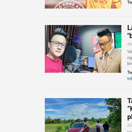
Ta
L
"
28
Vớ
ng
bì
Ta
tr
T
“
p
22