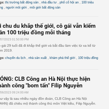
,
,
,
gs:
thị trường bất động sản
nhà đầu tư
phố cổ hội an
100 triệu
,
,
ng
người môi giới
môi giới bất động sản
i chu du khắp thế giới, cô gái vẫn kiếm
ần 100 triệu đồng mỗi tháng
/07/2023 01:50:00 PM
 gái 29 tuổi đã đi khắp thế giới và bắt đầu làm việc từ xa kể từ
m 2019.
,
,
,
gs:
chuyến du lịch
nhà sản xuất
khám phá thế giới
100 triệu đồng
ÓNG: CLB Công an Hà Nội thực hiện
hành công "bom tấn" Filip Nguyễn
/06/2023 09:24:00 AM
ư vậy là sau nhiều ngày đồn đoán, CLB Công an Hà Nội
AHN) đã chiêu mộ thành công thủ môn Việt kiều, Filip Nguyễn.