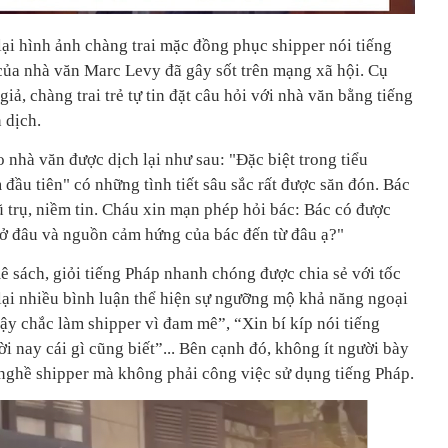
lại hình ảnh chàng trai mặc đồng phục shipper nói tiếng
 của nhà văn Marc Levy đã gây sốt trên mạng xã hội. Cụ
giả, chàng trai trẻ tự tin đặt câu hỏi với nhà văn bằng tiếng
 dịch.
nhà văn được dịch lại như sau: "Đặc biệt trong tiểu
đầu tiên" có những tình tiết sâu sắc rất được săn đón. Bác
 trụ, niềm tin. Cháu xin mạn phép hỏi bác: Bác có được
 ở đâu và nguồn cảm hứng của bác đến từ đâu ạ?"
 sách, giỏi tiếng Pháp nhanh chóng được chia sẻ với tốc
ại nhiều bình luận thể hiện sự ngưỡng mộ khả năng ngoại
ậy chắc làm shipper vì đam mê”, “Xin bí kíp nói tiếng
i nay cái gì cũng biết”... Bên cạnh đó, không ít người bày
n nghề shipper mà không phải công việc sử dụng tiếng Pháp.