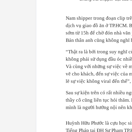
Nam shipper trong đoạn clip tr
dịch vụ giao đồ ăn ở TP.HCM. B
sớm từ 15h để chờ đón nhà văn 
Bản thân anh cũng không nghĩ 
“Thật ra là bởi trong suy nghĩ 
không phải sử dụng đầu óc nhiều
Và cùng với những sự việc về m
vẽ cho khách, đến sự việc của 
lẽ sự việc không viral đến thế”,
Sau sự kiện trên có rất nhiều n
thầy cô cũng liên tục hỏi thăm.
mình là người hướng nội nên k
Huỳnh Hữu Phước là cựu học si
Tiếng Pháp tại ĐH Sư Phạm TP.