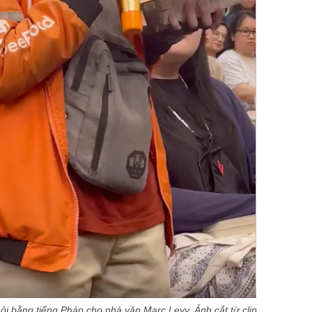
hỏi bằng tiếng Pháp cho nhà văn Marc Levy. Ảnh cắt từ clip