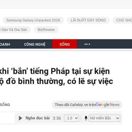
Samsung Galaxy Unpacked 2026
LÃI SUẤT DẬY SÓNG
CHỦ SHO
i Sản Và Gia Sản
BizReview
DOANH
CÔNG NGHỆ
SỐNG
hi ‘bắn’ tiếng Pháp tại sự kiện
 đồ bình thường, có lẽ sự việc
SỐNG
Theo dõi Cafebiz.vn trên
3:36
Nghe đọc bài