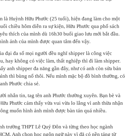
ên là Huỳnh Hữu Phước (25 tuổi), hiện đang làm cho một
uổi chiều hôm diễn ra sự kiện, Hữu Phước qua phố sách
yêu thích của mình dù 16h30 buổi giao lưu mới bắt đầu.
hình ảnh của mình được quan tâm đến vậy.
của đại đa số mọi người đều nghĩ shipper là công việc
, hay không có việc làm, thất nghiệp thì đi làm shipper.
ấy anh shipper đa năng gần đây, như có anh còn sửa bản
mình thì bùng nổ thôi. Nếu mình mặc bộ đồ bình thường, có
 anh Phước chia sẻ.
gười nhắn tin, tag tên anh Phước thường xuyên. Bạn bè và
 Hữu Phước cảm thấy vừa vui vừa lo lắng vì anh thừa nhận
hông muốn hình ảnh mình được bàn tán quá nhiều.
nh trường THPT Lê Quý Đôn và từng theo học ngành
HCM. Anh chọn học ngôn ngữ này vì đã có nền tảng từ