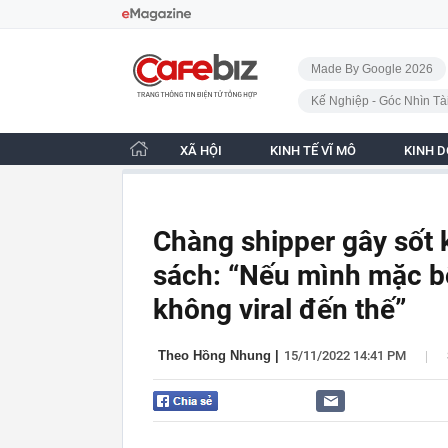
Bỏ qua điều hướng
CafeBiz - Trang chủ
Made By Google 2026
Kế Nghiệp - Góc Nhìn Tà
XÃ HỘI
KINH TẾ VĨ MÔ
KINH 
Chàng shipper gây sốt k
sách: “Nếu mình mặc bộ
không viral đến thế”
|
Theo Hồng Nhung
|
15/11/2022 14:41 PM