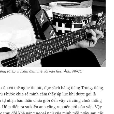
iếng Pháp vì niềm đam mê với văn học. Ảnh: NVCC
còn có thể nghe tin tức, đọc sách bằng tiếng Trung, tiếng
u Phước chia sẻ mình cảm thấy áp lực khi được gọi là
nh tự nhận bản thân chưa giỏi đến vậy và cũng chưa thông
. Hôm diễn ra sự kiện anh cũng run nên nói còn vấp. Vậy
c trau dồi khả năng ngoại ngữ của mình mỗi ngày sau giờ