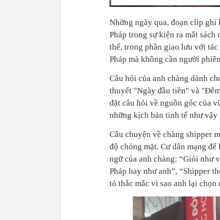
Những ngày qua, đoạn clip ghi 
Pháp trong sự kiện ra mắt sách
thể, trong phần giao lưu với tác 
Pháp mà không cần người phiên
Câu hỏi của anh chàng dành cho 
thuyết "Ngày đầu tiên" và "Đêm 
đặt câu hỏi về nguồn gốc của vũ
những kịch bản tinh tế như vậy
Câu chuyện về chàng shipper mê
độ chóng mặt. Cư dân mạng để l
ngữ của anh chàng: “Giỏi như v
Pháp hay như anh”, “Shipper thờ
tỏ thắc mắc vì sao anh lại chọ