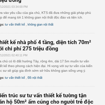
riệu đồng
/12/2021 03:34:00 PM
a vào yêu cầu của gia chủ, KTS đã đưa những giải pháp phù
p để mang tới 1 không gian nội thất độc đáo và tiện ích.
,
gs:
tư vấn thiết kế
không gian nội thất
hiết kế nhà phố 4 tầng, diện tích 70m²
ới chi phí 275 triệu đồng
/12/2021 02:40:11 PM
a chủ có lô đất hướng Tây, rộng 4m, dài 17.5m muốn tư vấn
iết kế theo phong cách hiện đại. Hi vọng với sự tư vấn của kiến
úc sư sẽ giúp gia đình sớm sở hữu không gian sống ưng ý.
,
gs:
tư vấn thiết kế
Đồ nội thất
iến trúc sư tư vấn thiết kế tường tận
ăn hộ 50m² ấm cúng cho người trẻ độc