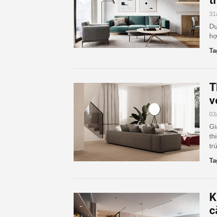
t
31
Dự
hợ
Ta
T
v
03
Gi
th
tr
Ta
K
c