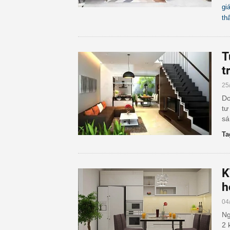
gi
th
T
t
25
Do
tư
sá
Ta
K
h
04
Ng
2 