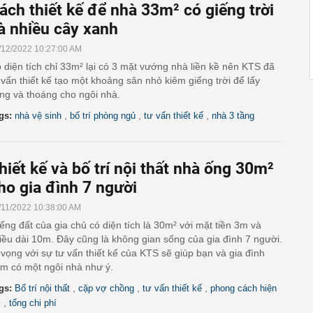
ách thiết kế để nhà 33m² có giếng trời
à nhiều cây xanh
/12/2022 10:27:00 AM
 diện tích chỉ 33m² lại có 3 mặt vướng nhà liền kề nên KTS đã
 vấn thiết kế tạo một khoảng sân nhỏ kiêm giếng trời để lấy
ng và thoáng cho ngôi nhà.
,
,
,
gs:
nhà vệ sinh
bố trí phòng ngủ
tư vấn thiết kế
nhà 3 tầng
hiết kế và bố trí nội thất nhà ống 30m²
ho gia đình 7 người
/11/2022 10:38:00 AM
ếng đất của gia chủ có diện tích là 30m² với mặt tiền 3m và
iều dài 10m. Đây cũng là không gian sống của gia đình 7 người.
 vọng với sự tư vấn thiết kế của KTS sẽ giúp bạn và gia đình
m có một ngôi nhà như ý.
,
,
,
gs:
Bố trí nội thất
cặp vợ chồng
tư vấn thiết kế
phong cách hiện
,
i
tổng chi phí