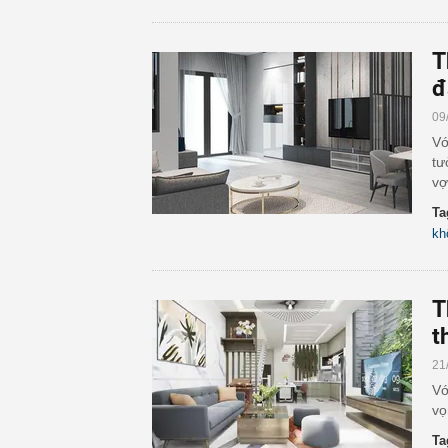
T
đ
09
Vớ
tư
vợ
Ta
kh
T
t
21
Vớ
vọ
Ta