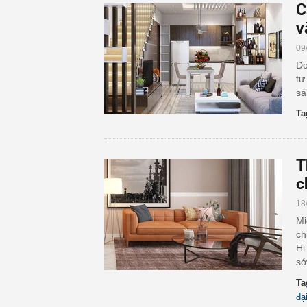
C
v
09
Do
tư
sá
Ta
T
c
18
Mi
ch
Hi
sớ
Ta
đạ