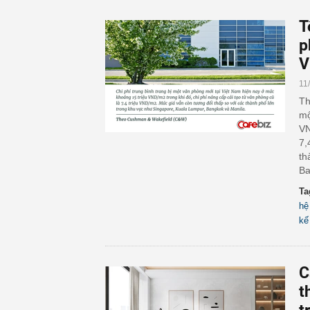
T
p
V
11
Th
mộ
VN
7,
th
Ba
Ta
hệ
kế
C
t