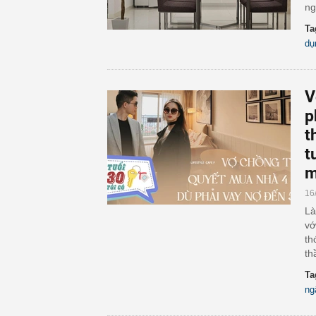
ng
Ta
dụ
V
p
t
t
m
16
Là
vớ
th
th
Ta
ng