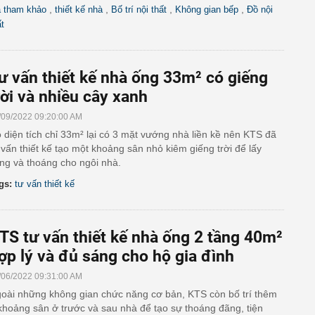
,
,
,
,
á tham khảo
thiết kế nhà
Bố trí nội thất
Không gian bếp
Đồ nội
ất
ư vấn thiết kế nhà ống 33m² có giếng
rời và nhiều cây xanh
/09/2022 09:20:00 AM
 diện tích chỉ 33m² lại có 3 mặt vướng nhà liền kề nên KTS đã
 vấn thiết kế tạo một khoảng sân nhỏ kiêm giếng trời để lấy
ng và thoáng cho ngôi nhà.
gs:
tư vấn thiết kế
TS tư vấn thiết kế nhà ống 2 tầng 40m²
ợp lý và đủ sáng cho hộ gia đình
/06/2022 09:31:00 AM
oài những không gian chức năng cơ bản, KTS còn bố trí thêm
khoảng sân ở trước và sau nhà để tạo sự thoáng đãng, tiện