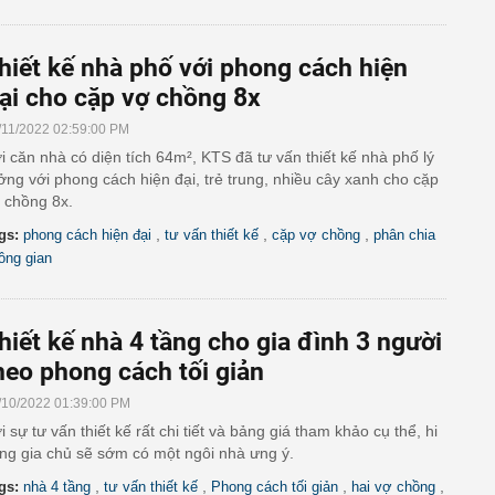
hiết kế nhà phố với phong cách hiện
ại cho cặp vợ chồng 8x
/11/2022 02:59:00 PM
i căn nhà có diện tích 64m², KTS đã tư vấn thiết kế nhà phố lý
ởng với phong cách hiện đại, trẻ trung, nhiều cây xanh cho cặp
 chồng 8x.
,
,
,
gs:
phong cách hiện đại
tư vấn thiết kế
cặp vợ chồng
phân chia
ông gian
hiết kế nhà 4 tầng cho gia đình 3 người
heo phong cách tối giản
/10/2022 01:39:00 PM
i sự tư vấn thiết kế rất chi tiết và bảng giá tham khảo cụ thể, hi
ng gia chủ sẽ sớm có một ngôi nhà ưng ý.
,
,
,
,
gs:
nhà 4 tầng
tư vấn thiết kế
Phong cách tối giản
hai vợ chồng