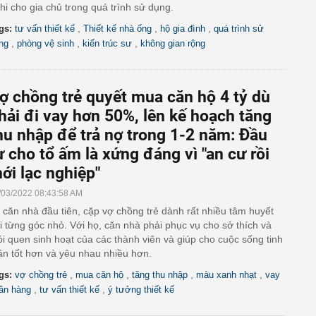
hi cho gia chủ trong quá trình sử dụng.
,
,
,
gs:
tư vấn thiết kế
Thiết kế nhà ống
hộ gia đình
quá trình sử
,
,
,
ng
phòng vệ sinh
kiến trúc sư
không gian rộng
ợ chồng trẻ quyết mua căn hộ 4 tỷ dù
hải đi vay hơn 50%, lên kế hoạch tăng
hu nhập để trả nợ trong 1-2 năm: Đầu
ư cho tổ ấm là xứng đáng vì "an cư rồi
ới lạc nghiệp"
/03/2022 08:43:58 AM
 căn nhà đầu tiên, cặp vợ chồng trẻ dành rất nhiều tâm huyết
i từng góc nhỏ. Với họ, căn nhà phải phục vụ cho sở thích và
ói quen sinh hoạt của các thành viên và giúp cho cuộc sống tinh
ần tốt hơn và yêu nhau nhiều hơn.
,
,
,
,
gs:
vợ chồng trẻ
mua căn hộ
tăng thu nhập
màu xanh nhạt
vay
,
,
ân hàng
tư vấn thiết kế
ý tưởng thiết kế