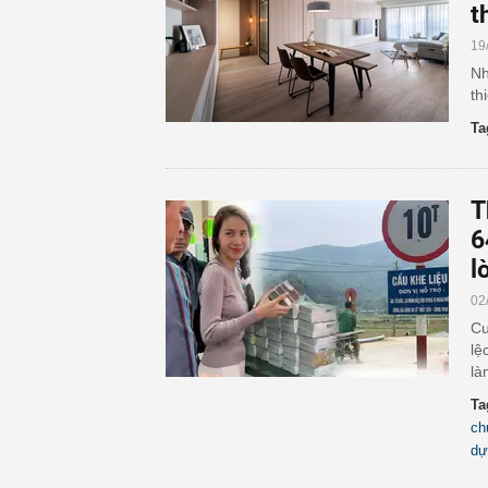
t
19
Nh
th
Ta
T
6
lờ
02
Cu
lệ
là
Ta
ch
dự