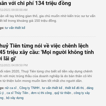
hân với chi phí 134 triệu đồng
/11/2021 09:00:00 AM
ận về tay không gian thô, gia chủ muốn nhờ kiến trúc sư tư vấn
iết kế trong khoảng giá 150 triệu đồng.
gs:
tư vấn thiết kế
huỷ Tiên từng nói về việc chênh lệch
45 triệu xây cầu: 'Mọi người không tính
i lãi gì'
/11/2021 04:09:50 PM
ối năm 2020, Thuỷ Tiên từng cho biết số tiền xây dựng chênh
ch với mức trúng thầu của doanh nghiệp là do bản thân cô khi
m từ thiện luôn mong muốn làm tốt nhất cho người dân.
,
,
,
,
gs:
nữ ca sĩ
Công ty TNHH
tư vấn thiết kế
thiết kế đô thị
đáng
,
,
,
,
ú ý
ca sĩ Thủy Tiên
đơn vị thi công
quỹ từ thiện
công ty xây
,
ng
bộ xây dựng