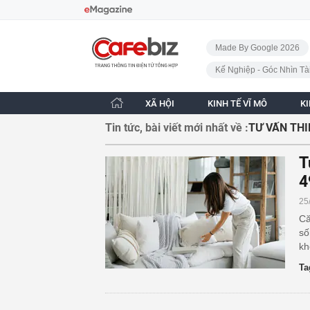
Bỏ qua điều hướng
CafeBiz - Trang chủ
Made By Google 2026
Kế Nghiệp - Góc Nhìn Tà
XÃ HỘI
KINH TẾ VĨ MÔ
K
Tin tức, bài viết mới nhất về :
TƯ VẤN THI
T
4
25
Că
số
kh
Ta