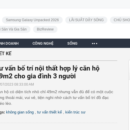
Samsung Galaxy Unpacked 2026
LÃI SUẤT DẬY SÓNG
CHỦ SHO
i Sản Và Gia Sản
BizReview
INH DOANH
CÔNG NGHỆ
SỐNG
ẾT KẾ
ư vấn bố trí nội thất hợp lý căn hộ
9m2 cho gia đình 3 người
/07/2023 08:33:00 AM
n hộ có diện tích nhỏ chỉ 49m2 nhưng vẫn đủ để có một cuộc
ng thoải mái, vui vẻ, tiện nghi nhờ cách tư vấn bố trí đồ đạc
éo léo.
,
,
gs:
không gian sống
tư vấn thiết kế
kiến trúc sư