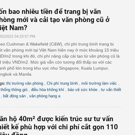
ốn bao nhiêu tiền để trang bị văn
hòng mới và cải tạo văn phòng cũ ở
iệt Nam?
/02/2022 04:25:57 PM
eo Cushman & Wakefield (C&W), chi phí trung bình trang bị
t văn phòng mới tại Việt Nam hiện nay ở mức khoảng 15 triệu
D/m2 trong khi đó, chi phí nâng cấp cải tạo từ văn phòng cũ là
4 triệu VND/m2. Mức giá vẫn còn tương đối thấp so với các
ành phố lớn trong khu vực như Singapore, Kuala Lumpur,
ngkok và Manila.
,
,
,
gs:
thị trường văn phòng
Chi phí trung bình
môi trường làm việc
,
,
,
 thống thông gió
điều hòa không khí
bảo vệ sức khỏe
tư vấn thiết
,
,
bất động sản
văn phòng hạng a
ăn hộ 40m² được kiến trúc sư tư vấn
hiết kế phù hợp với chi phí cắt gọn 110