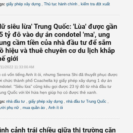
,
,
gs:
giấy phép xây dựng
Thủ tục hành chính
kiểm tra đột xuất
Nữ siêu lừa' Trung Quốc: 'Lùa' được gần
5 tỷ đô vào dự án condotel 'ma', ung
ung cầm tiền của nhà đầu tư để sắm
ồ hiệu và thuê chuyên cơ du lịch khắp
hế giới
/11/2022 11:33:00 AM
 có vốn tiếng Anh ít ỏi, nhưng Serena Shi đã thuyết phục được
ới chức thành phố Coachella ký giấy phép xây dựng 1 dự án
ndotel. "Siêu lừa" cũng kêu gọi được 23 tỷ đô từ nhà đầu tư
ung Quốc với lời hứa hẹn giúp họ có được thẻ xanh.
,
,
,
gs:
nhà đầu tư
giấy phép xây dựng
nhà đầu tư Trung Quốc
,
,
ười phụ nữ
mua quần áo
Anh ít ỏi
ình cảnh trái chiều giữa thị trường căn