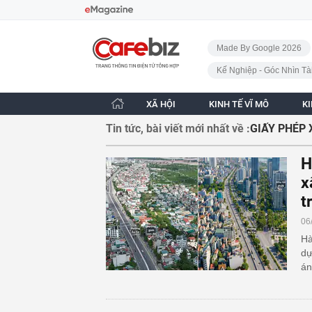
Bỏ qua điều hướng
CafeBiz - Trang chủ
Made By Google 2026
Kế Nghiệp - Góc Nhìn Tà
XÃ HỘI
KINH TẾ VĨ MÔ
K
Tin tức, bài viết mới nhất về :
GIẤY PHÉP
H
x
t
06
Hà
dự
án