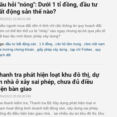
âu hỏi "nóng": Dưới 1 tỉ đồng, đầu tư
ất động sản thế nào?
/05/2022 10:08:01 AM
iều người mua đất nền ở tỉnh chỉ cần thông tin quy hoạch đất
ờn có thể lên thổ cư là "nhảy" vào ngay nhưng lại bỏ qua yếu tố
t bao lâu mới được phép xây dựng?
,
,
,
gs:
đầu tư bất động sản
1 tỉ đồng
căn hộ tầm trung
cbre việt nam
,
,
,
hị trường chứng khoán
giấy phép xây dựng
tạp chí Forbes
quy
ạch đất
hanh tra phát hiện loạt khu đô thị, dự
n nhà ở xây sai phép, chưa đủ điều
iện bàn giao
/04/2022 05:09:00 PM
a thanh kiểm tra, Thanh tra Bộ Xây dựng phát hiện loạt vi
ạm hoạt động kinh doanh bất động sản, xây dựng sai phép,
ông đủ điều kiện bàn giao nhà... tại nhiều dự án khu đô thị, khu