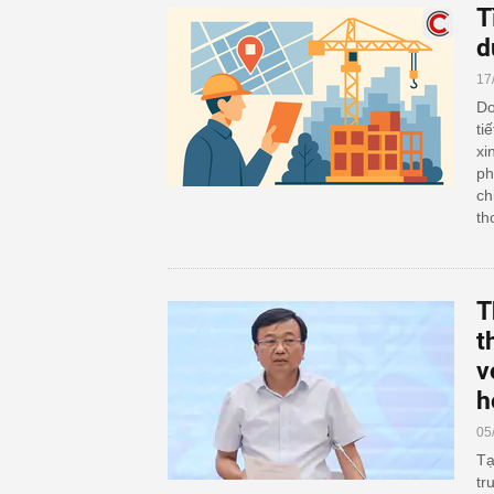
T
d
17
Do
ti
xi
ph
ch
th
T
t
v
h
05
Tạ
tr