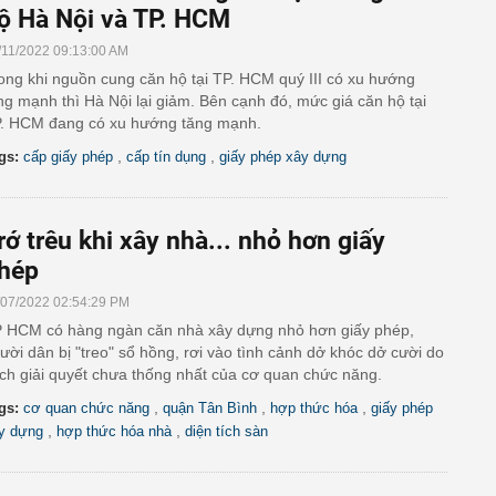
ộ Hà Nội và TP. HCM
/11/2022 09:13:00 AM
ong khi nguồn cung căn hộ tại TP. HCM quý III có xu hướng
ng mạnh thì Hà Nội lại giảm. Bên cạnh đó, mức giá căn hộ tại
. HCM đang có xu hướng tăng mạnh.
,
,
gs:
cấp giấy phép
cấp tín dụng
giấy phép xây dựng
rớ trêu khi xây nhà... nhỏ hơn giấy
hép
/07/2022 02:54:29 PM
 HCM có hàng ngàn căn nhà xây dựng nhỏ hơn giấy phép,
ười dân bị "treo" sổ hồng, rơi vào tình cảnh dở khóc dở cười do
ch giải quyết chưa thống nhất của cơ quan chức năng.
,
,
,
gs:
cơ quan chức năng
quận Tân Bình
hợp thức hóa
giấy phép
,
,
y dựng
hợp thức hóa nhà
diện tích sàn