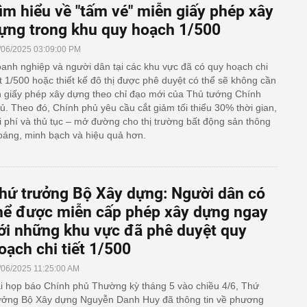
ìm hiểu về "tấm vé" miễn giấy phép xây
ựng trong khu quy hoạch 1/500
/06/2025 03:09:00 PM
anh nghiệp và người dân tại các khu vực đã có quy hoạch chi
ết 1/500 hoặc thiết kế đô thị được phê duyệt có thể sẽ không cần
n giấy phép xây dựng theo chỉ đạo mới của Thủ tướng Chính
ủ. Theo đó, Chính phủ yêu cầu cắt giảm tối thiểu 30% thời gian,
i phí và thủ tục – mở đường cho thị trường bất động sản thông
oáng, minh bạch và hiệu quả hơn.
hứ trưởng Bộ Xây dựng: Người dân có
hể được miễn cấp phép xây dựng ngay
ới những khu vực đã phê duyệt quy
oạch chi tiết 1/500
/06/2025 11:25:00 AM
i họp báo Chính phủ Thường kỳ tháng 5 vào chiều 4/6, Thứ
ưởng Bộ Xây dựng Nguyễn Danh Huy đã thông tin về phương