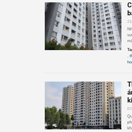
C
b
21
Nh
vư
mấ
Ta
,
t
ho
T
á
k
07
Qu
ph
kh