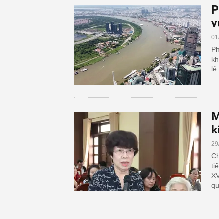
P
v
01
Ph
kh
lẻ
M
k
29
Ch
ti
XV
qu