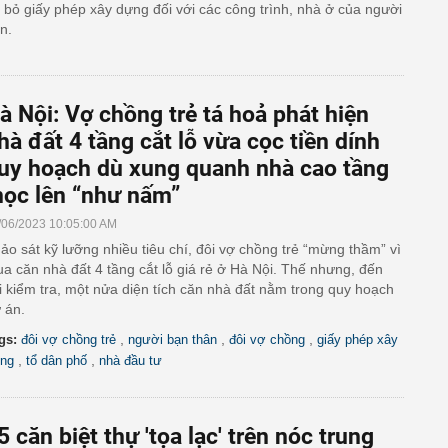
 bỏ giấy phép xây dựng đối với các công trình, nhà ở của người
n.
à Nội: Vợ chồng trẻ tá hoả phát hiện
hà đất 4 tầng cắt lỗ vừa cọc tiền dính
uy hoạch dù xung quanh nhà cao tầng
ọc lên “như nấm”
/06/2023 10:05:00 AM
ảo sát kỹ lưỡng nhiều tiêu chí, đôi vợ chồng trẻ “mừng thầm” vì
a căn nhà đất 4 tầng cắt lỗ giá rẻ ở Hà Nội. Thế nhưng, đến
i kiểm tra, một nửa diện tích căn nhà đất nằm trong quy hoạch
 án.
,
,
,
gs:
đôi vợ chồng trẻ
người bạn thân
đôi vợ chồng
giấy phép xây
,
,
ng
tổ dân phố
nhà đầu tư
5 căn biệt thự 'tọa lạc' trên nóc trung