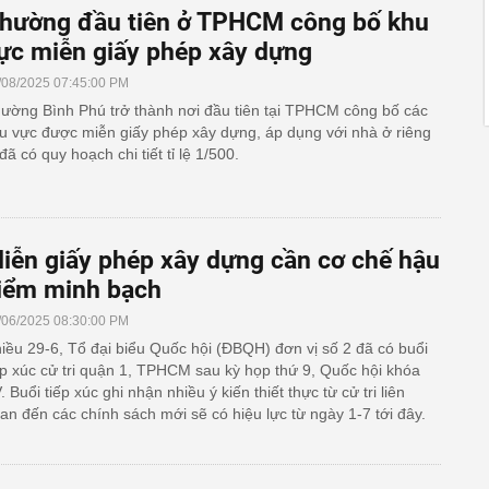
hường đầu tiên ở TPHCM công bố khu
ực miễn giấy phép xây dựng
/08/2025 07:45:00 PM
ường Bình Phú trở thành nơi đầu tiên tại TPHCM công bố các
u vực được miễn giấy phép xây dựng, áp dụng với nhà ở riêng
 đã có quy hoạch chi tiết tỉ lệ 1/500.
iễn giấy phép xây dựng cần cơ chế hậu
iểm minh bạch
/06/2025 08:30:00 PM
iều 29-6, Tổ đại biểu Quốc hội (ĐBQH) đơn vị số 2 đã có buổi
ếp xúc cử tri quận 1, TPHCM sau kỳ họp thứ 9, Quốc hội khóa
. Buổi tiếp xúc ghi nhận nhiều ý kiến thiết thực từ cử tri liên
an đến các chính sách mới sẽ có hiệu lực từ ngày 1-7 tới đây.