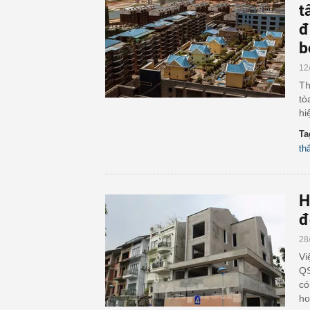
t
đ
b
12
Th
tò
hi
Ta
th
H
đ
28
Vi
QS
có
ho