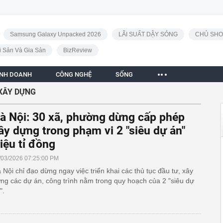
Samsung Galaxy Unpacked 2026
LÃI SUẤT DẬY SÓNG
CHỦ SHO
i Sản Và Gia Sản
BizReview
INH DOANH
CÔNG NGHỆ
SỐNG
 XÂY DỰNG
à Nội: 30 xã, phường dừng cấp phép
ây dựng trong phạm vi 2 "siêu dự án"
riệu tỉ đồng
/03/2026 07:25:00 PM
 Nội chỉ đạo dừng ngay việc triển khai các thủ tục đầu tư, xây
ng các dự án, công trình nằm trong quy hoạch của 2 "siêu dự
".