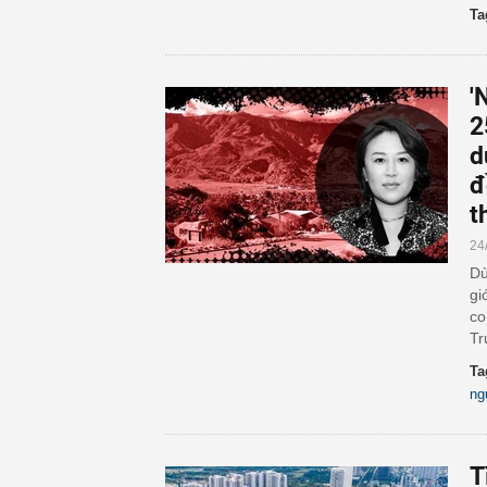
Ta
'
2
d
đ
t
24
Dù
gi
co
Tr
Ta
ng
T