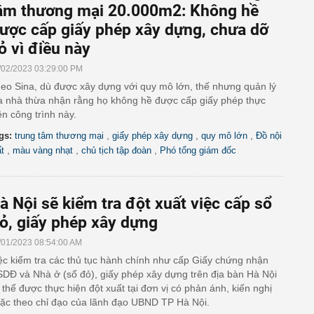
âm thương mại 20.000m2: Không hề
ược cấp giấy phép xây dựng, chưa dỡ
ỏ vì điều này
/02/2023 03:29:00 PM
eo Sina, dù được xây dựng với quy mô lớn, thế nhưng quản lý
a nhà thừa nhận rằng họ không hề được cấp giấy phép thực
ện công trình này.
,
,
,
gs:
trung tâm thương mại
giấy phép xây dựng
quy mô lớn
Đồ nội
,
,
,
ất
màu vàng nhạt
chủ tịch tập đoàn
Phó tổng giám đốc
à Nội sẽ kiểm tra đột xuất việc cấp sổ
ỏ, giấy phép xây dựng
/01/2023 08:54:00 AM
ệc kiểm tra các thủ tục hành chính như cấp Giấy chứng nhận
DĐ và Nhà ở (sổ đỏ), giấy phép xây dựng trên địa bàn Hà Nội
 thể được thực hiện đột xuất tại đơn vị có phản ánh, kiến nghị
ặc theo chỉ đạo của lãnh đạo UBND TP Hà Nội.