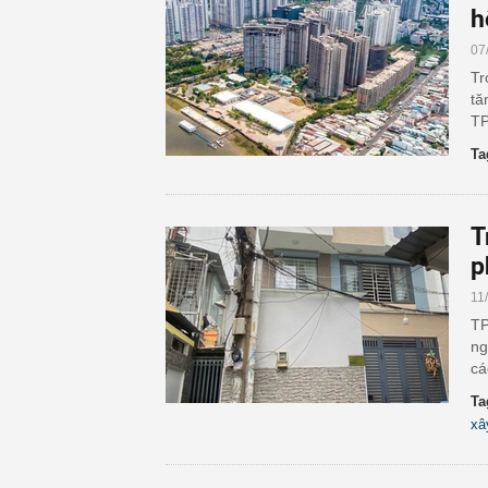
h
07
Tr
tă
TP
Ta
T
p
11
TP
ng
cá
Ta
xâ