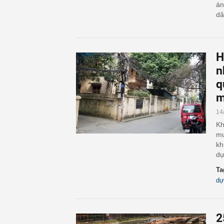
án
dâ
H
n
q
m
14
Kh
mu
kh
dự
Ta
dự
2