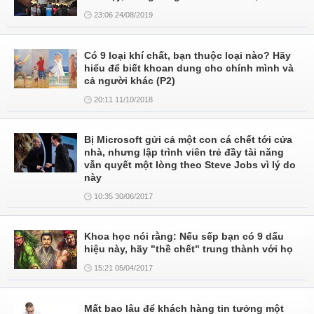
23:06 24/08/2019
Có 9 loại khí chất, bạn thuộc loại nào? Hãy
hiểu để biết khoan dung cho chính mình và
cả người khác (P2)
20:11 11/10/2018
Bị Microsoft gửi cả một con cá chết tới cửa
nhà, nhưng lập trình viên trẻ đầy tài năng
vẫn quyết một lòng theo Steve Jobs vì lý do
này
10:35 30/06/2017
Khoa học nói rằng: Nếu sếp bạn có 9 dấu
hiệu này, hãy "thề chết" trung thành với họ
15:21 05/04/2017
Mất bao lâu để khách hàng tin tưởng một