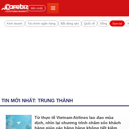
Đọc nhiều
Mới nhất
Kinh doanh
Tài chính ngân hàng
Bất động sản
Quốc tế
Sống
Special
X
TIN MỚI NHẤT: TRUNG THÀNH
Từ thực tế Vietnam Airlines lao đao mùa
dịch, nhìn lại chương trình chăm sóc khách
hàng giúp các hãng hàng không tiết kiệm